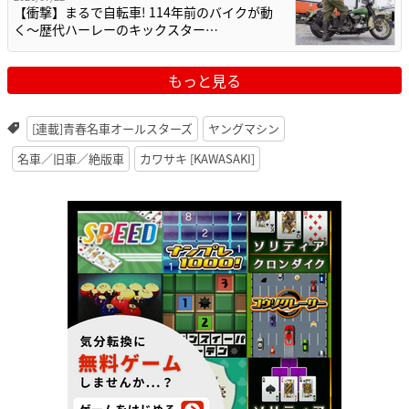
【衝撃】まるで自転車! 114年前のバイクが動
く〜歴代ハーレーのキックスター…
もっと見る
[連載]青春名車オールスターズ
ヤングマシン
名車／旧車／絶版車
カワサキ [KAWASAKI]