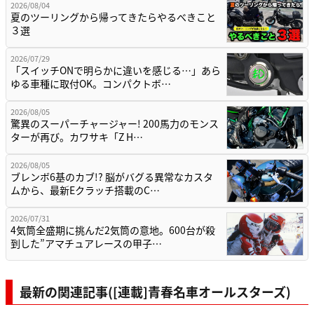
2026/08/04
夏のツーリングから帰ってきたらやるべきこと
３選
2026/07/29
「スイッチONで明らかに違いを感じる…」あら
ゆる車種に取付OK。コンパクトボ…
2026/08/05
驚異のスーパーチャージャー! 200馬力のモンス
ターが再び。カワサキ「Z H…
2026/08/05
ブレンボ6基のカブ!? 脳がバグる異常なカスタ
ムから、最新Eクラッチ搭載のC…
2026/07/31
4気筒全盛期に挑んだ2気筒の意地。600台が殺
到した”アマチュアレースの甲子…
最新の関連記事([連載]青春名車オールスターズ)