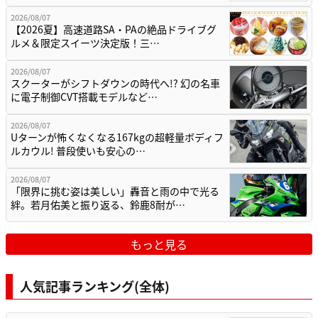
2026/08/07
【2026夏】高速道路SA・PAの絶品ドライブグ
ルメ＆限定スイーツ決定版！三…
2026/08/07
スクーターがシフトダウンの時代へ!? 幻の名車
に電子制御CVT搭載モデルなど…
2026/08/07
Uターンが怖くなくなる167kgの超軽量ボディフ
ルカウル! 普段使いも安心の…
2026/08/07
「限界に挑む姿は美しい」轟音と雨の中で光る
絆。若月佑美と振り返る、鈴鹿8耐が…
もっと見る
人気記事ランキング(全体)