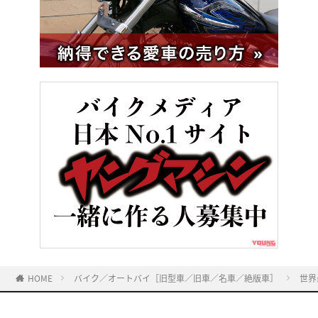
HOME
バイク／オートバイ［旧型車／旧車／名車／絶版車］
世界