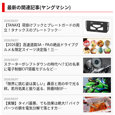
最新の関連記事(ヤングマシン)
2026/08/07
【TANAX】荷掛けフックとプレートガードの両
立！タナックスのプレートフック…
2026/08/07
【2026夏】高速道路SA・PAの絶品ドライブグ
ルメ＆限定スイーツ決定版！三…
2026/08/07
スクーターがシフトダウンの時代へ!? 幻の名車
に電子制御CVT搭載モデルなど…
2026/08/07
「限界に挑む姿は美しい」轟音と雨の中で光る
絆。若月佑美と振り返る、鈴鹿8耐が…
2026/08/07
【実験】タイパ最悪、でも効果は絶大!? バイク
パーツの錆を電気分解で落とす方…