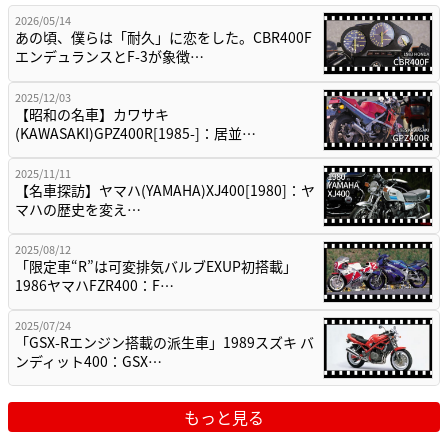
2026/05/14
あの頃、僕らは「耐久」に恋をした。CBR400F
エンデュランスとF-3が象徴…
2025/12/03
【昭和の名車】カワサキ
(KAWASAKI)GPZ400R[1985-]：居並…
2025/11/11
【名車探訪】ヤマハ(YAMAHA)XJ400[1980]：ヤ
マハの歴史を変え…
2025/08/12
「限定車“R”は可変排気バルブEXUP初搭載」
1986ヤマハFZR400：F…
2025/07/24
「GSX-Rエンジン搭載の派生車」1989スズキ バ
ンディット400：GSX…
もっと見る