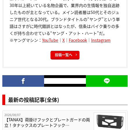
30年以上続いている名物企画で、業界内の生情報を独自追跡
したものが主となっている。メイン読者層は50代とそのジュ
ニア世代となる20代。ブランドタイトルの“ヤング”という単
語はさすがに時代錯誤とはなったが、信条はバイク乗りの多
くが持ち合わせている“ヤング・アット・ハート”だ。
※ヤングマシン：
YouTube
｜
X
｜
Facebook
｜
Instagram
投稿一覧へ
最新の投稿記事(全体)
2026/08/07
【TANAX】荷掛けフックとプレートガードの両
立！タナックスのプレートフック…