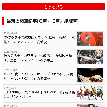
もっと見る
最新の関連記事(名車／旧車／絶版車)
2026/08/04
MVアグスタ750SSにカワサキH2も！雨の富士を
熱くしたアメフェス、岩城滉…
2026/08/04
伝説の名車・カワサキ「650-W1」が息吹き返
す。漫画『レストア！～改造車工…
2026/08/02
1980年代、2ストレーサーレプリカの伝説を再
び。ヤマハ「RZ250」の流麗…
2026/07/31
【DT200R/CRM/KDX/RH】80〜90年代を駆け抜
けた「2ストオフ…
2026/07/22