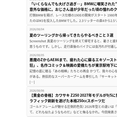
「いくらなんでも大げさ過ぎ…」BMWに嘲笑された“190
意外な価格に。おじさん達が少年だった頃の憧れの
打倒BMWを掲げ、レース仕様の190Eの開発がスタート 19
たのはM3を投入したBMWでした。2.3リッターの直4から2.
2026/08/04
夏のツーリングから帰ってきたらやるべきこと３選
Screenshot 真夏のツーリングを終えて帰宅すると、暑さ
思うものです。しかし、走行直後のバイクには虫汚れが付着し
2026/08/05
悪魔のZからAE86まで、疲れた心に蘇るエキゾース
狂」、名作コミック＆映画の愛機たちが東京駅地下
記憶の底に眠る「あの相棒」たちとの再会 かつて、我々の心
がある。熱狂的なスーパーカーブームを牽引した『サーキット
[…]
2026/08/06
【黄金の骨格】カワサキ Z250 2027年モデルが9/
ラフィック刷新を遂げた本格250ccスポーツだ
ゴールドフレームが魅せる圧倒的色気! 2026年型との違いは「
て、どれも似たようなものだ」などと侮るなかれ。今回発表されたカ