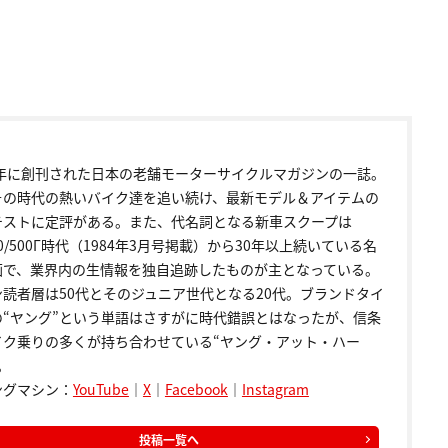
72年に創刊された日本の老舗モーターサイクルマガジンの一誌。
その時代の熱いバイク達を追い続け、最新モデル＆アイテムの
テストに定評がある。また、代名詞となる新車スクープは
00/500Γ時代（1984年3月号掲載）から30年以上続いている名
画で、業界内の生情報を独自追跡したものが主となっている。
ン読者層は50代とそのジュニア世代となる20代。ブランドタイ
の“ヤング”という単語はさすがに時代錯誤とはなったが、信条
イク乗りの多くが持ち合わせている“ヤング・アット・ハー
。
ングマシン：
YouTube
｜
X
｜
Facebook
｜
Instagram
投稿一覧へ