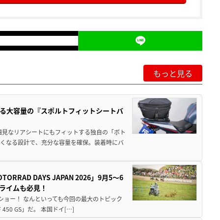
もっと見る
る大容量の『スポルトフィットシートバ
細見なリアシートにもフィットする独自の「ボト
広くなる設計で、充分な容量を確保。装着時にバ
AD DAYS JAPAN 2026」9月5〜6
クライムも必見！
解体ショー！ なんといっても今回の最大のトピック
0 GS」だ。 本国ドイ[…]