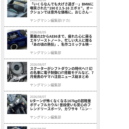
「いくらなんでも大げさ過ぎ…」BMWに
嘲笑された“190 E 2.5-16 エボⅡ”。オー
クションでは意外な価格に。おじさん達
が少年だった頃の憧れのクルマを深堀り
ヤングマシン編集部(ナカ)
2026/08/05
悪魔のZからAE86まで、疲れた心に蘇る
エキゾーストノート。忙しい大人に贈る
「あの頃の熱狂」、名作コミック＆映画
の愛機たちが東京駅地下に期間限定で集
結！
ヤングマシン編集部
2026/08/07
スクーターがシフトダウンの時代へ!? 幻
の名車に電子制御CVT搭載モデルなど、7
月発表のヤマハ注目ニュース総まとめ
ヤングマシン編集部
2026/08/07
Uターンが怖くなくなる167kgの超軽量
ボディフルカウル! 普段使いも安心のフ
レンドリースポーツ、カワサキ「ニンジ
ャ400」2027モデルが価格据え置きで
9/5発売
ヤングマシン編集部
2026/08/06