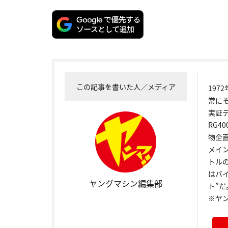
この記事を書いた人／メディア
19
常に
実証
RG4
物企
メイ
トル
はバ
ヤングマシン編集部
ト”だ
※ヤ