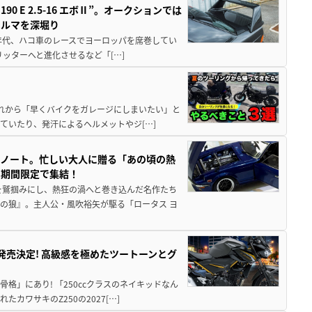
 E 2.5-16 エボⅡ”。オークションでは
クルマを深堀り
80年代、ハコ車のレースでヨーロッパを席巻してい
5リッターへと進化させるなど「[…]
と疲れから「早くバイクをガレージにしまいたい」と
ていたり、発汗によるヘルメットやジ[…]
トノート。忙しい大人に贈る「あの頃の熱
に期間限定で集結！
を鷲掴みにし、熱狂の渦へと巻き込んだ名作たち
の狼』。主人公・風吹裕矢が駆る「ロータス ヨ
5に発売決定! 高級感を極めたツートーンとグ
骨格」にあり! 「250ccクラスのネイキッドなん
ワサキのZ250の2027[…]