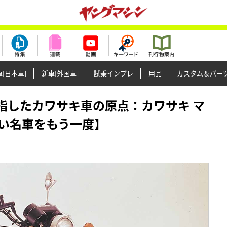
[日本車]
新車[外国車]
試乗インプレ
用品
カスタム＆パー
速を目指したカワサキ車の原点：カワサキ マ
い名車をもう一度】