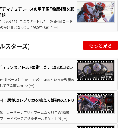
た”アマチュアレースの甲子園”鈴鹿4耐を彩
開始
80（昭和55）年にスタートした「鈴鹿4耐ロード
受け皿となった。1980年代後半[…]
ルスターズ)
もっと見る
ュランスとF-3が象徴した、1980年代レ
0ccをベースにしたTT-F3やSS400といった敷居の
空冷直4のCBX[…]
1985-]：居並ぶレプリカを抑えて好評のストリ
R〉 レーサーレプリカブーム真っ只中の1985
フィードバックさせたモデルを多く打ち[…]