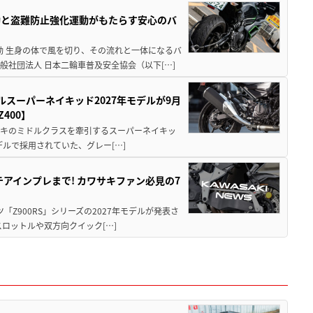
動と盗難防止強化運動がもたらす安心のバ
動 生身の体で風を切り、その流れと一体になるバ
社団法人 日本二輪車普及安全協会（以下[…]
ルスーパーネイキッド2027年モデルが9月
400】
ワサキのミドルクラスを牽引するスーパーネイキッ
モデルで採用されていた、グレー[…]
テアインプレまで! カワサキファン必見の7
ツ「Z900RS」シリーズの2027年モデルが発表さ
ロットルや双方向クイック[…]