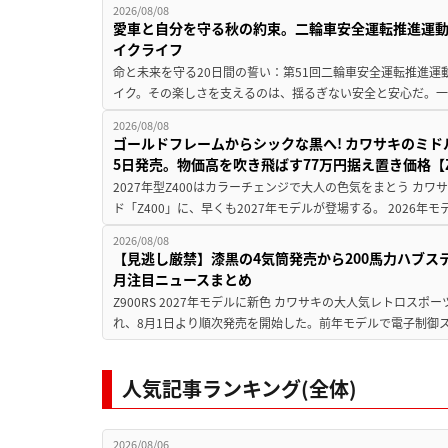
2026/08/08
愛車と自分を守る秋の約束。二輪車安全運転推進運
イクライフ
命と未来を守る20日間の誓い：第51回二輪車安全運転推進運
イク。その楽しさを支えるのは、揺るぎない安全と安心だ。一般
2026/08/08
ゴールドフレームからシックな黒へ! カワサキのミド
5日発売。物価高を吹き飛ばす77万円据え置き価格【Z
2027年型Z400はカラーチェンジで大人の色気をまとう カ
ド「Z400」に、早くも2027年モデルが登場する。 2026年
2026/08/08
【見逃し厳禁】漆黒の4気筒発売から200馬力ハブス
月注目ニュースまとめ
Z900RS 2027年モデルに新色 カワサキの大人気レトロスポー
れ、8月1日より順次発売を開始した。前年モデルで電子制御ス
人気記事ランキング(全体)
2026/08/06