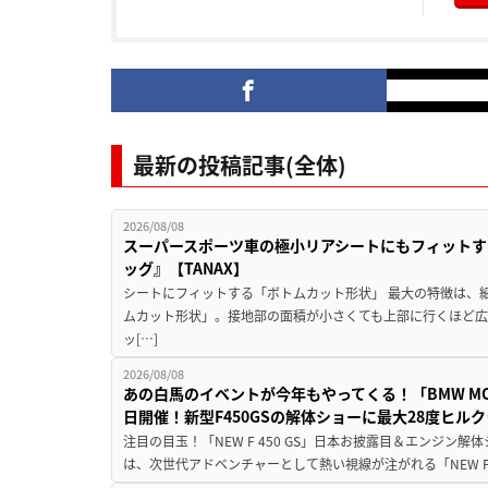
最新の投稿記事(全体)
2026/08/08
スーパースポーツ車の極小リアシートにもフィットす
ッグ』【TANAX】
シートにフィットする「ボトムカット形状」 最大の特徴は、
ムカット形状」。接地部の面積が小さくても上部に行くほど
ッ[…]
2026/08/08
あの白馬のイベントが今年もやってくる！「BMW MOTORR
日開催！新型F450GSの解体ショーに最大28度ヒル
注目の目玉！「NEW F 450 GS」日本お披露目＆エンジン
は、次世代アドベンチャーとして熱い視線が注がれる「NEW F 45