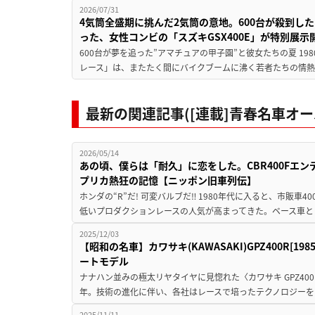
2026/07/31
4気筒全盛期に挑んだ2気筒の意地。600台が殺到し
った、女性コンビの「スズキGSX400E」が特別展示
600台が夢を追った”アマチュアの甲子園”と彼女たちの夏 19
レース」は、またたく間にバイクブームに沸く若者たちの情熱の
最新の関連記事([連載]青春名車オー
2026/05/14
あの頃、僕らは「耐久」に恋をした。CBR400Fエンデ
プリカ熱狂の記憶【ニッポン旧車列伝】
ホンダの“R”だ! 可変バルブだ‼ 1980年代に入ると、市販車40
低いプロダクションレースの人気が高まってきた。ベース車として
2025/12/03
【昭和の名車】カワサキ(KAWASAKI)GPZ400R[
ートモデル
ナナハン並みの極太リヤタイヤに見惚れた〈カワサキ GPZ400
年。技術の進化に伴い、各社はレースで培ったテクノロジーを
2025/11/11