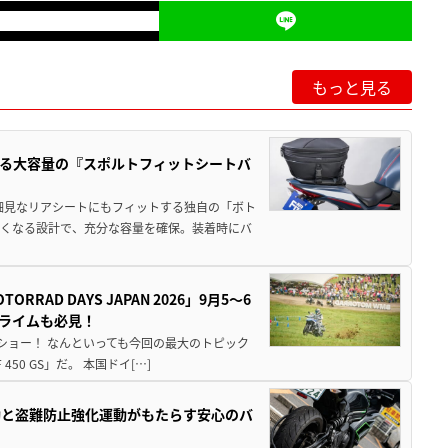
もっと見る
る大容量の『スポルトフィットシートバ
細見なリアシートにもフィットする独自の「ボト
広くなる設計で、充分な容量を確保。装着時にバ
AD DAYS JAPAN 2026」9月5〜6
クライムも必見！
解体ショー！ なんといっても今回の最大のトピック
0 GS」だ。 本国ドイ[…]
動と盗難防止強化運動がもたらす安心のバ