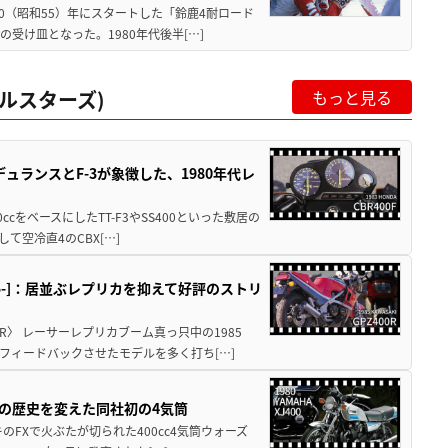
80（昭和55）年にスタートした「鈴鹿4耐ロード
受け皿となった。1980年代後半[…]
ルスターズ)
もっと見る
ュランスとF-3が象徴した、1980年代レ
0ccをベースにしたTT-F3やSS400といった敷居の
空冷直4のCBX[…]
1985-]：居並ぶレプリカを抑えて好評のストリ
R〉 レーサーレプリカブーム真っ只中の1985
フィードバックさせたモデルを多く打ち[…]
ヤマハの歴史を変えた同社初の4気筒
のFXで火ぶたが切られた400cc4気筒ウォーズ