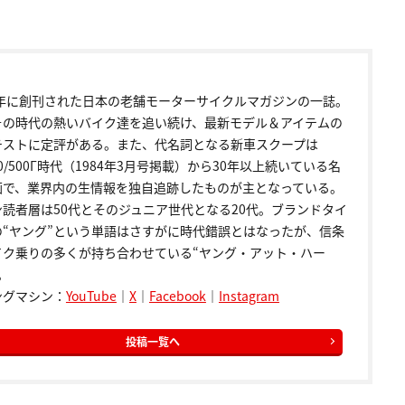
72年に創刊された日本の老舗モーターサイクルマガジンの一誌。
その時代の熱いバイク達を追い続け、最新モデル＆アイテムの
テストに定評がある。また、代名詞となる新車スクープは
00/500Γ時代（1984年3月号掲載）から30年以上続いている名
画で、業界内の生情報を独自追跡したものが主となっている。
ン読者層は50代とそのジュニア世代となる20代。ブランドタイ
の“ヤング”という単語はさすがに時代錯誤とはなったが、信条
イク乗りの多くが持ち合わせている“ヤング・アット・ハー
。
ングマシン：
YouTube
｜
X
｜
Facebook
｜
Instagram
投稿一覧へ