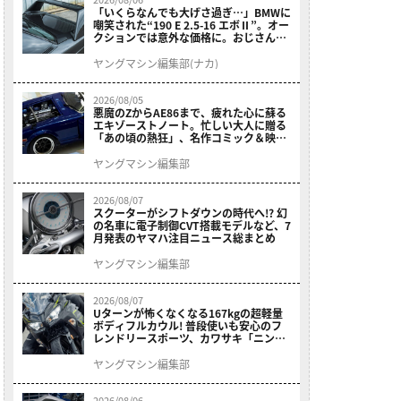
「いくらなんでも大げさ過ぎ…」BMWに
嘲笑された“190 E 2.5-16 エボⅡ”。オー
クションでは意外な価格に。おじさん達
が少年だった頃の憧れのクルマを深堀り
ヤングマシン編集部(ナカ)
2026/08/05
悪魔のZからAE86まで、疲れた心に蘇る
エキゾーストノート。忙しい大人に贈る
「あの頃の熱狂」、名作コミック＆映画
の愛機たちが東京駅地下に期間限定で集
結！
ヤングマシン編集部
2026/08/07
スクーターがシフトダウンの時代へ!? 幻
の名車に電子制御CVT搭載モデルなど、7
月発表のヤマハ注目ニュース総まとめ
ヤングマシン編集部
2026/08/07
Uターンが怖くなくなる167kgの超軽量
ボディフルカウル! 普段使いも安心のフ
レンドリースポーツ、カワサキ「ニンジ
ャ400」2027モデルが価格据え置きで
9/5発売
ヤングマシン編集部
2026/08/06