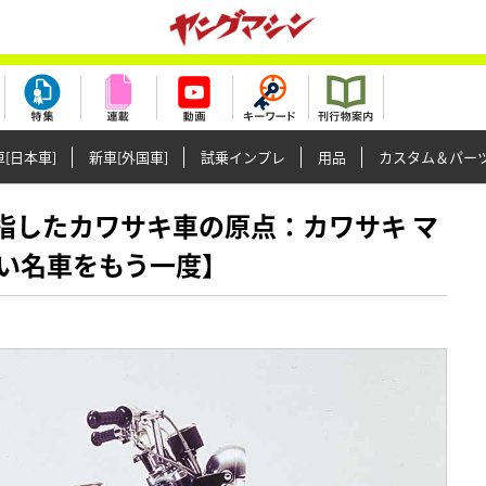
[日本車]
新車[外国車]
試乗インプレ
用品
カスタム＆パー
速を目指したカワサキ車の原点：カワサキ マ
い名車をもう一度】