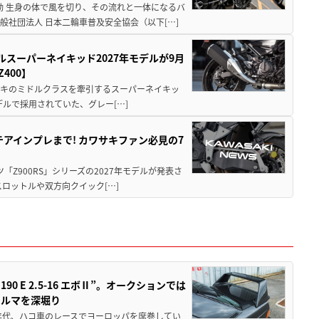
動 生身の体で風を切り、その流れと一体になるバ
社団法人 日本二輪車普及安全協会（以下[…]
ルスーパーネイキッド2027年モデルが9月
400】
ワサキのミドルクラスを牽引するスーパーネイキッ
モデルで採用されていた、グレー[…]
テアインプレまで! カワサキファン必見の7
ツ「Z900RS」シリーズの2027年モデルが発表さ
ロットルや双方向クイック[…]
 E 2.5-16 エボⅡ”。オークションでは
クルマを深堀り
80年代、ハコ車のレースでヨーロッパを席巻してい