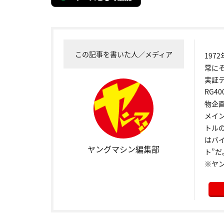
この記事を書いた人／メディア
19
常に
実証
RG4
物企
メイ
トル
はバ
ヤングマシン編集部
ト”だ
※ヤ