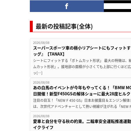
最新の投稿記事(全体)
2026/08/08
スーパースポーツ車の極小リアシートにもフィットす
ッグ』【TANAX】
シートにフィットする「ボトムカット形状」 最大の特徴は、
ムカット形状」。接地部の面積が小さくても上部に行くほど
ッ[…]
2026/08/08
あの白馬のイベントが今年もやってくる！「BMW MOTORR
日開催！新型F450GSの解体ショーに最大28度ヒル
注目の目玉！「NEW F 450 GS」日本お披露目＆エンジン
は、次世代アドベンチャーとして熱い視線が注がれる「NEW F 45
2026/08/08
愛車と自分を守る秋の約束。二輪車安全運転推進運
イクライフ