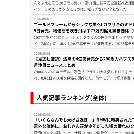
命と未来を守る20日間の誓い：第51回二輪車安全運転推進運
イク。その楽しさを支えるのは、揺るぎない安全と安心だ。一般
2026/08/08
ゴールドフレームからシックな黒へ! カワサキのミド
5日発売。物価高を吹き飛ばす77万円据え置き価格【Z
2027年型Z400はカラーチェンジで大人の色気をまとう カ
ド「Z400」に、早くも2027年モデルが登場する。 2026年
2026/08/08
【見逃し厳禁】漆黒の4気筒発売から200馬力ハブス
月注目ニュースまとめ
Z900RS 2027年モデルに新色 カワサキの大人気レトロスポー
れ、8月1日より順次発売を開始した。前年モデルで電子制御ス
人気記事ランキング(全体)
2026/08/06
「いくらなんでも大げさ過ぎ…」BMWに嘲笑された“190
意外な価格に。おじさん達が少年だった頃の憧れの
打倒BMWを掲げ、レース仕様の190Eの開発がスタート 19