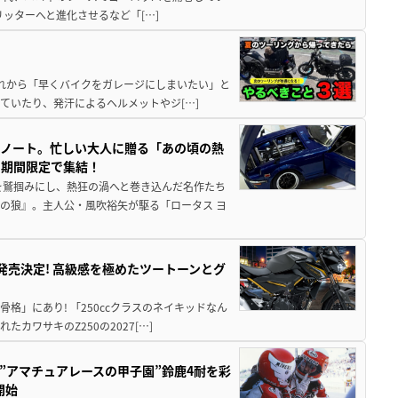
5リッターへと進化させるなど「[…]
と疲れから「早くバイクをガレージにしまいたい」と
ていたり、発汗によるヘルメットやジ[…]
トノート。忙しい大人に贈る「あの頃の熱
に期間限定で集結！
を鷲掴みにし、熱狂の渦へと巻き込んだ名作たち
の狼』。主人公・風吹裕矢が駆る「ロータス ヨ
5に発売決定! 高級感を極めたツートーンとグ
骨格」にあり! 「250ccクラスのネイキッドなん
ワサキのZ250の2027[…]
た”アマチュアレースの甲子園”鈴鹿4耐を彩
開始