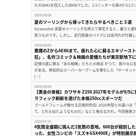
たのはM3を投入したBMWでした。2.3リッターの直4から2.
2026/08/04
夏のツーリングから帰ってきたらやるべきこと３選
Screenshot 真夏のツーリングを終えて帰宅すると、暑さ
思うものです。しかし、走行直後のバイクには虫汚れが付着し
2026/08/05
悪魔のZからAE86まで、疲れた心に蘇るエキゾース
狂」、名作コミック＆映画の愛機たちが東京駅地下
記憶の底に眠る「あの相棒」たちとの再会 かつて、我々の心
がある。熱狂的なスーパーカーブームを牽引した『サーキット
[…]
2026/08/06
【黄金の骨格】カワサキ Z250 2027年モデルが9/
ラフィック刷新を遂げた本格250ccスポーツだ
ゴールドフレームが魅せる圧倒的色気! 2026年型との違いは「
て、どれも似たようなものだ」などと侮るなかれ。今回発表されたカ
2026/07/31
4気筒全盛期に挑んだ2気筒の意地。600台が殺到し
った、女性コンビの「スズキGSX400E」が特別展示