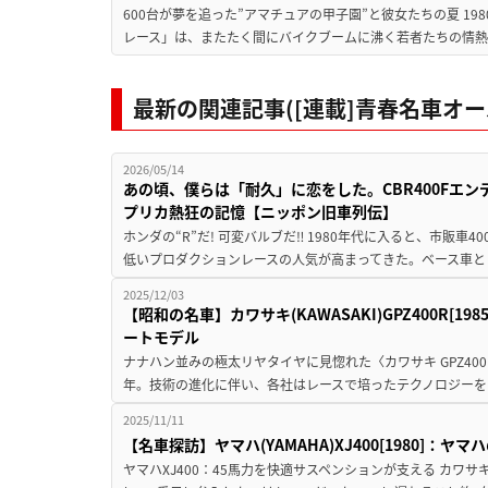
600台が夢を追った”アマチュアの甲子園”と彼女たちの夏 19
レース」は、またたく間にバイクブームに沸く若者たちの情熱の
最新の関連記事([連載]青春名車オー
2026/05/14
あの頃、僕らは「耐久」に恋をした。CBR400Fエンデ
プリカ熱狂の記憶【ニッポン旧車列伝】
ホンダの“R”だ! 可変バルブだ‼ 1980年代に入ると、市販車40
低いプロダクションレースの人気が高まってきた。ベース車として
2025/12/03
【昭和の名車】カワサキ(KAWASAKI)GPZ400R[
ートモデル
ナナハン並みの極太リヤタイヤに見惚れた〈カワサキ GPZ400
年。技術の進化に伴い、各社はレースで培ったテクノロジーを
2025/11/11
【名車探訪】ヤマハ(YAMAHA)XJ400[1980]：
ヤマハXJ400：45馬力を快適サスペンションが支える カワサキ