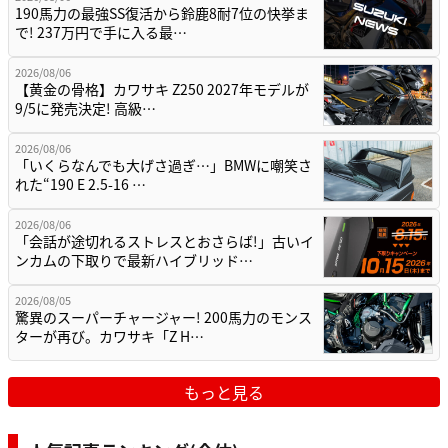
190馬力の最強SS復活から鈴鹿8耐7位の快挙ま
で! 237万円で手に入る最…
2026/08/06
【黄金の骨格】カワサキ Z250 2027年モデルが
9/5に発売決定! 高級…
2026/08/06
「いくらなんでも大げさ過ぎ…」BMWに嘲笑さ
れた“190 E 2.5-16 …
2026/08/06
「会話が途切れるストレスとおさらば!」古いイ
ンカムの下取りで最新ハイブリッド…
2026/08/05
驚異のスーパーチャージャー! 200馬力のモンス
ターが再び。カワサキ「Z H…
もっと見る