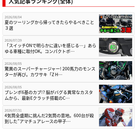
人気記事ランキング(全体)
2026/08/04
夏のツーリングから帰ってきたらやるべきこと
３選
2026/07/29
「スイッチONで明らかに違いを感じる…」あら
ゆる車種に取付OK。コンパクトボ…
2026/08/05
驚異のスーパーチャージャー! 200馬力のモンス
ターが再び。カワサキ「Z H…
2026/08/05
ブレンボ6基のカブ!? 脳がバグる異常なカスタ
ムから、最新Eクラッチ搭載のC…
2026/07/31
4気筒全盛期に挑んだ2気筒の意地。600台が殺
到した”アマチュアレースの甲子…