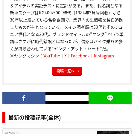
＆アイテムの実証テストに定評がある。また、代名詞となる
新車スクープはRG400/500Γ時代（1984年3月号掲載）から
30年以上続いている名物企画で、業界内の生情報を独自追跡
したものが主となっている。メイン読者層は50代とそのジュ
ニア世代となる20代。ブランドタイトルの“ヤング”という単
語はさすがに時代錯誤とはなったが、信条はバイク乗りの多
くが持ち合わせている“ヤング・アット・ハート”だ。
※ヤングマシン：
YouTube
｜
X
｜
Facebook
｜
Instagram
投稿一覧へ
最新の投稿記事(全体)
2026/08/06