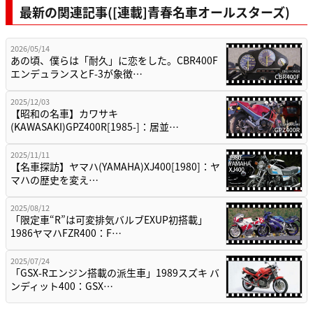
最新の関連記事([連載]青春名車オールスターズ)
2026/05/14
あの頃、僕らは「耐久」に恋をした。CBR400F
エンデュランスとF-3が象徴…
2025/12/03
【昭和の名車】カワサキ
(KAWASAKI)GPZ400R[1985-]：居並…
2025/11/11
【名車探訪】ヤマハ(YAMAHA)XJ400[1980]：ヤ
マハの歴史を変え…
2025/08/12
「限定車“R”は可変排気バルブEXUP初搭載」
1986ヤマハFZR400：F…
2025/07/24
「GSX-Rエンジン搭載の派生車」1989スズキ バ
ンディット400：GSX…