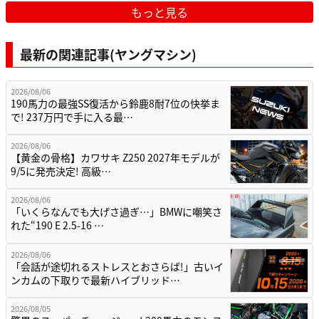
もっと見る
最新の関連記事(ヤングマシン)
2026/08/06
190馬力の最強SS復活から鈴鹿8耐7位の快挙ま
で! 237万円で手に入る最…
2026/08/06
【黄金の骨格】カワサキ Z250 2027年モデルが
9/5に発売決定! 高級…
2026/08/06
「いくらなんでも大げさ過ぎ…」BMWに嘲笑さ
れた“190 E 2.5-16 …
2026/08/06
「会話が途切れるストレスとおさらば!」古いイ
ンカムの下取りで最新ハイブリッド…
2026/08/05