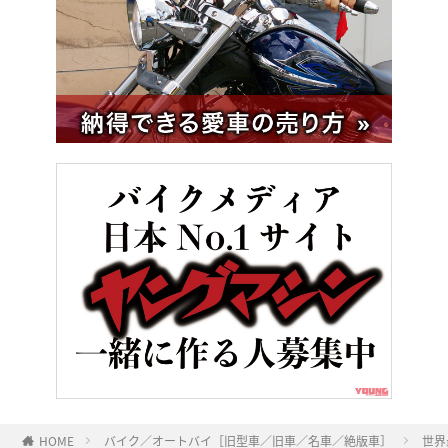
HOME
バイク／オートバイ［旧型車／旧車／名車／絶版車］
世界