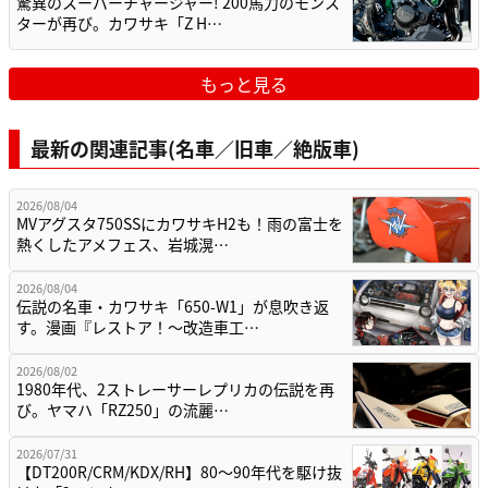
驚異のスーパーチャージャー! 200馬力のモンス
ターが再び。カワサキ「Z H…
もっと見る
最新の関連記事(名車／旧車／絶版車)
2026/08/04
MVアグスタ750SSにカワサキH2も！雨の富士を
熱くしたアメフェス、岩城滉…
2026/08/04
伝説の名車・カワサキ「650-W1」が息吹き返
す。漫画『レストア！～改造車工…
2026/08/02
1980年代、2ストレーサーレプリカの伝説を再
び。ヤマハ「RZ250」の流麗…
2026/07/31
【DT200R/CRM/KDX/RH】80〜90年代を駆け抜