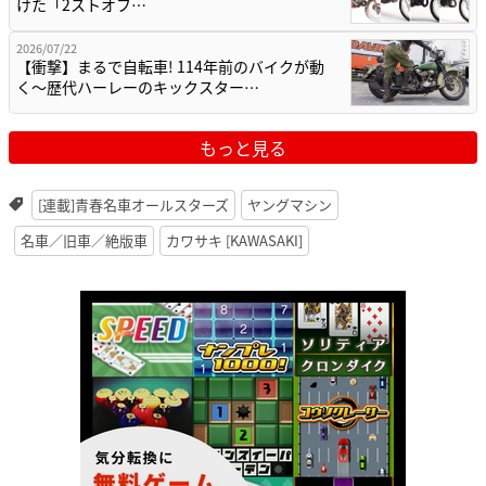
けた「2ストオフ…
2026/07/22
【衝撃】まるで自転車! 114年前のバイクが動
く〜歴代ハーレーのキックスター…
もっと見る
[連載]青春名車オールスターズ
ヤングマシン
名車／旧車／絶版車
カワサキ [KAWASAKI]