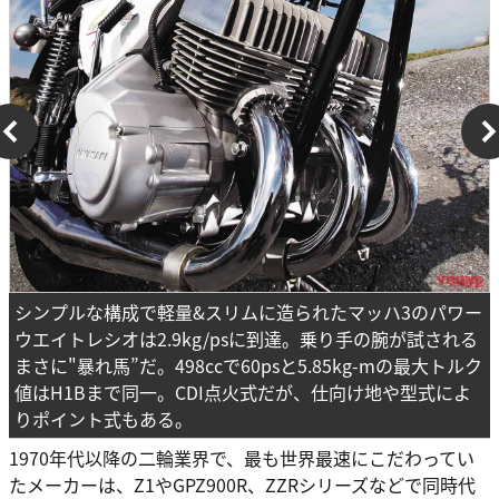
シンプルな構成で軽量&スリムに造られたマッハ3のパワー
ウエイトレシオは2.9kg/psに到達。乗り手の腕が試される
まさに"暴れ馬”だ。498ccで60psと5.85kg-mの最大トルク
値はH1Bまで同一。CDI点火式だが、仕向け地や型式によ
りポイント式もある。
1970年代以降の二輪業界で、最も世界最速にこだわってい
たメーカーは、Z1やGPZ900R、ZZRシリーズなどで同時代