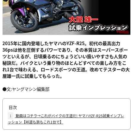
2015年に国内登場したヤマハのYZF-R25。初代の最高出力
36psは他を圧倒するパワーであり、その本質はスーパースポー
ツといえるが、日頃乗るのにちょうどいい扱いやすさも人気の
秘訣だ。バイクという乗り物のほとんどすべての楽しみ方をこ
れ1台で味わえる、ロードスポーツの王道。改めてテスターの大
屋雄一氏に試乗してもらった。
●文:ヤングマシン編集部
目次
1
動画はコチラ→これがバイクの王道だ! ヤマハYZF-R25試乗インプレ
ッション【峠道も旅もこれ1台で】