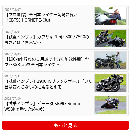
2026/08/07
【プロ驚愕】全日本ライダー岡崎静夏が
「CB750 HORNET E-Clut…
2026/08/04
【試乗インプレ】カワサキ Ninja 500 / Z500の
凄さとは？青木宣…
2026/08/03
【100㎞/h程度の実用域で十分な加速性能】ヤ
マハXSR155を全日本ライダ…
2026/07/31
【試乗インプレ】Z900RSブラックボール「見た
目は変わらないのに乗ると別モ…
2026/07/30
【試乗インプレ】ビモータ KB998 Rimini｜
WSBKで勝つための69…
もっと見る