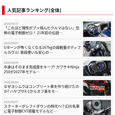
人気記事ランキング(全体)
2026/08/10
「これほど理性がブッ飛んだクルマはない」恐
怖の電子制御ゼロ！ 21年前の伝説…
2026/08/07
Uターンが怖くなくなる167kgの超軽量ボディフ
ルカウル! 普段使いも安心の…
2026/08/09
中身はそのまま完成度をキープ! カワサキNinja
250が2027年モデル…
2026/08/09
なぜヨシムラはコンプリート車を作り続けたの
か? ハヤブサX-1からオフ車をモ…
2026/08/07
スクーターがシフトダウンの時代へ!? 幻の名車
に電子制御CVT搭載モデルなど…