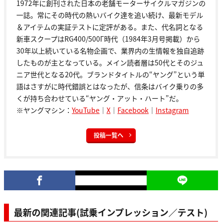
1972年に創刊された日本の老舗モーターサイクルマガジンの
一誌。常にその時代の熱いバイク達を追い続け、最新モデル
＆アイテムの実証テストに定評がある。また、代名詞となる
新車スクープはRG400/500Γ時代（1984年3月号掲載）から
30年以上続いている名物企画で、業界内の生情報を独自追跡
したものが主となっている。メイン読者層は50代とそのジュ
ニア世代となる20代。ブランドタイトルの“ヤング”という単
語はさすがに時代錯誤とはなったが、信条はバイク乗りの多
くが持ち合わせている“ヤング・アット・ハート”だ。
※ヤングマシン：
YouTube
｜
X
｜
Facebook
｜
Instagram
投稿一覧へ
最新の関連記事(試乗インプレッション／テスト)