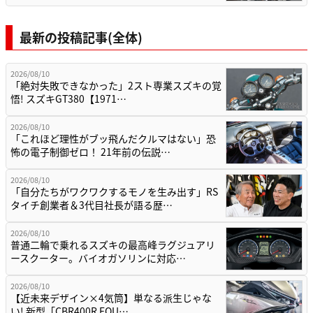
最新の投稿記事(全体)
2026/08/10
「絶対失敗できなかった」2スト専業スズキの覚
悟! スズキGT380【1971…
2026/08/10
「これほど理性がブッ飛んだクルマはない」恐
怖の電子制御ゼロ！ 21年前の伝説…
2026/08/10
「自分たちがワクワクするモノを生み出す」RS
タイチ創業者＆3代目社長が語る歴…
2026/08/10
普通二輪で乗れるスズキの最高峰ラグジュアリ
ースクーター。バイオガソリンに対応…
2026/08/10
【近未来デザイン×4気筒】単なる派生じゃな
い! 新型「CBR400R FOU…