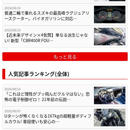
2026/08/10
普通二輪で乗れるスズキの最高峰ラグジュアリ
ースクーター。バイオガソリンに対応…
2026/08/10
【近未来デザイン×4気筒】単なる派生じゃな
い! 新型「CBR400R FOU…
もっと見る
人気記事ランキング(全体)
2026/08/10
「これほど理性がブッ飛んだクルマはない」恐
怖の電子制御ゼロ！ 21年前の伝説…
2026/08/07
Uターンが怖くなくなる167kgの超軽量ボディフ
ルカウル! 普段使いも安心の…