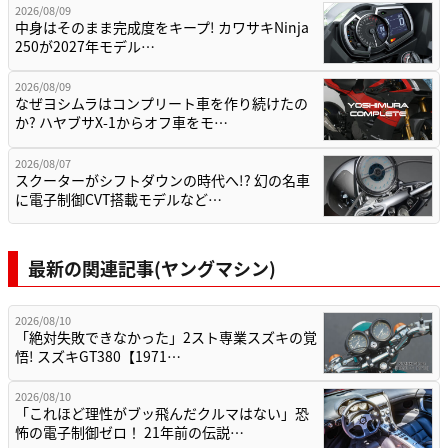
2026/08/09
中身はそのまま完成度をキープ! カワサキNinja
250が2027年モデル…
2026/08/09
なぜヨシムラはコンプリート車を作り続けたの
か? ハヤブサX-1からオフ車をモ…
2026/08/07
スクーターがシフトダウンの時代へ!? 幻の名車
に電子制御CVT搭載モデルなど…
最新の関連記事(ヤングマシン)
2026/08/10
「絶対失敗できなかった」2スト専業スズキの覚
悟! スズキGT380【1971…
2026/08/10
「これほど理性がブッ飛んだクルマはない」恐
怖の電子制御ゼロ！ 21年前の伝説…