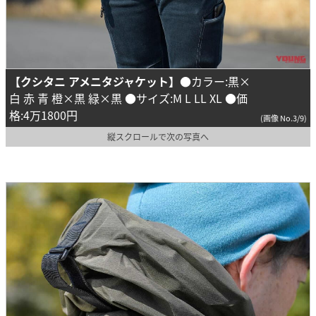
【クシタニ アメニタジャケット】
●カラー:黒×
白 赤 青 橙×黒 緑×黒 ●サイズ:M L LL XL ●価
格:4万1800円
(画像 No.3/9)
縦スクロールで次の写真へ