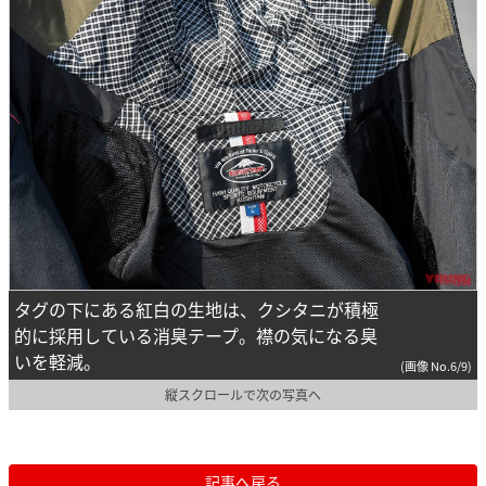
タグの下にある紅白の生地は、クシタニが積極
的に採用している消臭テープ。襟の気になる臭
いを軽減。
(画像 No.6/9)
縦スクロールで次の写真へ
記事へ戻る