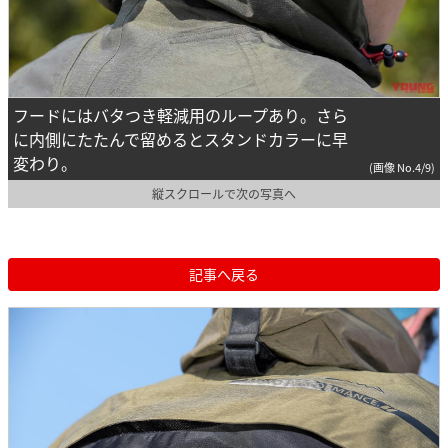
フードにはバタつき軽減用のループあり。さら
に内側にたたんで留めるとスタンドカラーに早
変わり。
(画像 No.4/9)
縦スクロールで次の写真へ
記事へ戻る