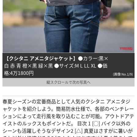
【クシタニ アメニタジャケット】
●カラー:黒×
白 赤 青 橙×黒 緑×黒 ●サイズ:M L LL XL ●価
格:4万1800円
(画像 No.1/9)
縦スクロールで次の写真へ
春夏シーズンの定番商品として人気のクシタニ アメニタジ
ャケットを紹介しよう。簡易防水仕様で、各部のベンチレー
ションによって走行風を取り込むことが可能。アウトドアテ
イストのルックスもポイントだ。 目次 1 [◯] バイク以外の
シーンも活躍しそうなデザイン2 [△] 真夏はさすがに暑いが