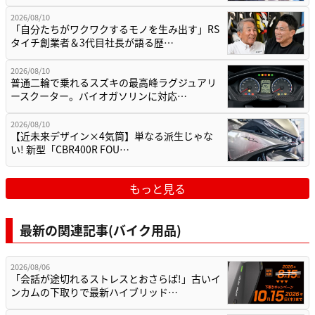
2026/08/10
「自分たちがワクワクするモノを生み出す」RS
タイチ創業者＆3代目社長が語る歴…
2026/08/10
普通二輪で乗れるスズキの最高峰ラグジュアリ
ースクーター。バイオガソリンに対応…
2026/08/10
【近未来デザイン×4気筒】単なる派生じゃな
い! 新型「CBR400R FOU…
もっと見る
最新の関連記事(バイク用品)
2026/08/06
「会話が途切れるストレスとおさらば!」古いイ
ンカムの下取りで最新ハイブリッド…