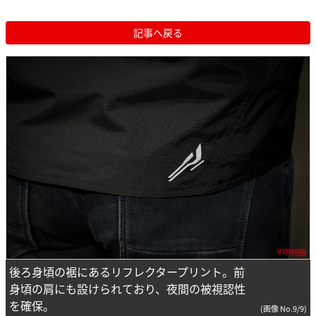
記事へ戻る
後ろ身頃の裾にあるリフレクタープリント。前
身頃の肩にも設けられており、夜間の被視認性
を確保。
(画像 No.9/9)