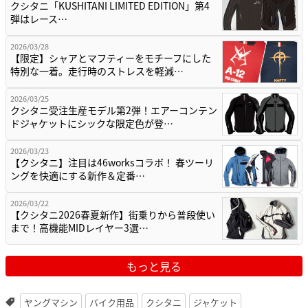
クシタニ「KUSHITANI LIMITED EDITION」第4
弾はレース…
2026/03/28
【限定】シャアとマフティーをモチーフにした
特別な一着。走行時のストレスを軽減…
2026/03/25
クシタニ受注生産モデル第2弾！エアーコンテン
ドジャケットにシックな限定色が登…
2026/03/23
【クシタニ】注目は46worksコラボ！ 春ツーリ
ングを快適にする新作＆定番…
2026/03/22
【クシタニ2026春夏新作】街乗りから普段使い
まで！高機能MIDレイヤー3選…
もっと見る
ヤングマシン
バイク用品
クシタニ
ジャケット