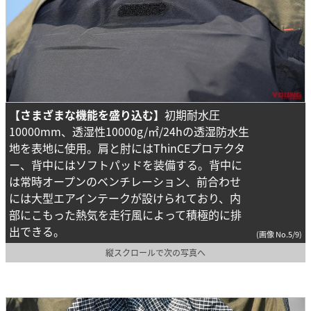
【さまざまな機能を盛り込む】
初期耐水圧
10000mm、透湿性10000g/㎡/24hの透湿防水生
地を表地に使用。肩と肘にはThinCEプロテクタ
ー、背中にはソフトパッドを装備する。背中に
は常時オープンのベンチレーション、前合わせ
には大型エアインテークが設けられており、内
部にこもった熱気を走行風によって積極的に排
出できる。
(画像 No.5/9)
縦スクロールで次の写真へ