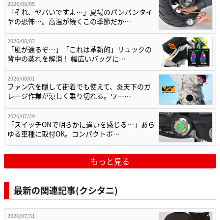
2026/08/05
「それ、ヤバいですよ…」夏場のパンパンタイ
ヤの恐怖…。高温が続くこの季節だか…
2026/08/03
「風が通るぞ…」「これは革新的」リュックの
背中の蒸れを解消！ 幅広いバッグに…
2026/08/01
ファン穴を隠して街着でも使えて、炎天下のガ
レージ作業が涼しく乗り切れる。ワー…
2026/07/29
「スイッチONで明らかに違いを感じる…」あら
ゆる車種に取付OK。コンパクトボ…
もっと見る
最新の関連記事(クシタニ)
2026/07/31