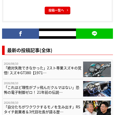
投稿一覧へ
最新の投稿記事(全体)
2026/08/10
「絶対失敗できなかった」2スト専業スズキの覚
悟! スズキGT380【1971…
2026/08/10
「これほど理性がブッ飛んだクルマはない」恐
怖の電子制御ゼロ！ 21年前の伝説…
2026/08/10
「自分たちがワクワクするモノを生み出す」RS
タイチ創業者＆3代目社長が語る歴…