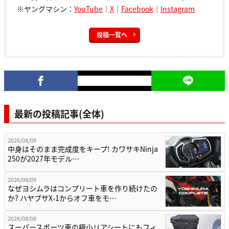
※ヤングマシン：
YouTube
｜
X
｜
Facebook
｜
Instagram
投稿一覧へ
最新の投稿記事(全体)
2026/08/09
中身はそのまま完成度をキープ! カワサキNinja
250が2027年モデル…
2026/08/09
なぜヨシムラはコンプリート車を作り続けたの
か? ハヤブサX-1からオフ車をモ…
2026/08/08
スーパースポーツ車の極小リアシートにもフィ