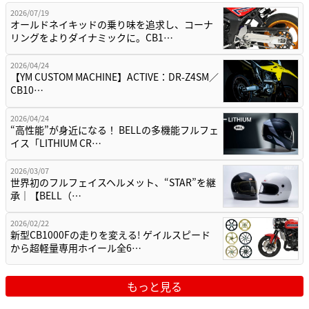
2026/07/19
オールドネイキッドの乗り味を追求し、コーナ
リングをよりダイナミックに。CB1…
2026/04/24
【YM CUSTOM MACHINE】ACTIVE：DR-Z4SM／
CB10…
2026/04/24
“高性能”が身近になる！ BELLの多機能フルフェ
イス「LITHIUM CR…
2026/03/07
世界初のフルフェイスヘルメット、“STAR”を継
承｜【BELL（…
2026/02/22
新型CB1000Fの走りを変える! ゲイルスピード
から超軽量専用ホイール全6…
もっと見る