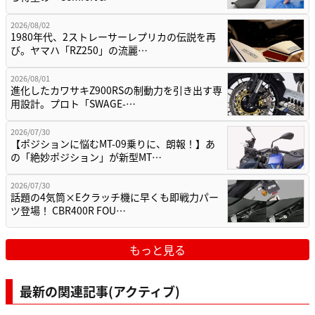
2026/08/02
1980年代、2ストレーサーレプリカの伝説を再
び。ヤマハ「RZ250」の流麗…
2026/08/01
進化したカワサキZ900RSの制動力を引き出す専
用設計。プロト「SWAGE-…
2026/07/30
【ポジションに悩むMT-09乗りに、朗報！】あ
の「絶妙ポジション」が新型MT…
2026/07/30
話題の4気筒×Eクラッチ機に早くも即戦力パー
ツ登場！ CBR400R FOU…
もっと見る
最新の関連記事(アクティブ)