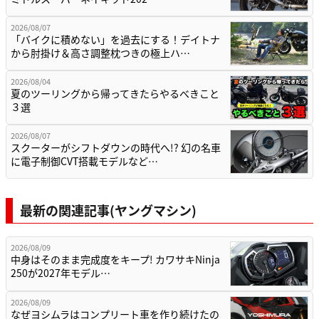
2026/08/07
「バイクに積めない」を過去にする！デイトナ
から肘掛け＆高さ調整枕つきの極上ハ…
2026/08/04
夏のツーリングから帰ってきたらやるべきこと
３選
2026/08/07
スクーターがシフトダウンの時代へ!? 幻の名車
に電子制御CVT搭載モデルなど…
最新の関連記事(ヤングマシン)
2026/08/09
中身はそのまま完成度をキープ! カワサキNinja
250が2027年モデル…
2026/08/09
なぜヨシムラはコンプリート車を作り続けたの