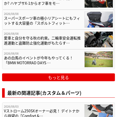
か? ハヤブサX-1からオフ車をモ…
2026/08/08
スーパースポーツ車の極小リアシートにもフィ
ットする大容量の『スポルトフィット…
2026/08/08
愛車と自分を守る秋の約束。二輪車安全運転推
進運動と盗難防止強化運動がもたらす…
2026/08/08
あの白馬のイベントが今年もやってくる！
「BMW MOTORRAD DAYS …
もっと見る
最新の関連記事(カスタム＆パーツ)
2026/08/03
Vストローム250SXオーナー必見！ デイトナか
ら待望の「Comfort &…