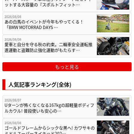
ットする大容量の『スポルトフィット…
2026/08/08
あの白馬のイベントが今年もやってくる！
「BMW MOTORRAD DAYS …
2026/08/08
愛車と自分を守る秋の約束。二輪車安全運転推
進運動と盗難防止強化運動がもたらす…
もっと見る
人気記事ランキング(全体)
2026/08/07
Uターンが怖くなくなる167kgの超軽量ボディフ
ルカウル! 普段使いも安心の…
2026/08/08
ゴールドフレームからシックな黒へ! カワサキの
ミドルスーパーネイキッド202…