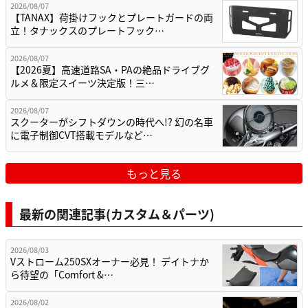
2026/08/07
【TANAX】荷掛けフックとプレートガードの両
立！タナックスのプレートフック…
2026/08/07
【2026夏】高速道路SA・PAの絶品ドライブグ
ルメ＆限定スイーツ決定版！三…
2026/08/07
スクーターがシフトダウンの時代へ!? 幻の名車
に電子制御CVT搭載モデルなど…
もっと見る
最新の関連記事(カスタム＆パーツ)
2026/08/03
Vストローム250SXオーナー必見！ デイトナか
ら待望の「Comfort &…
2026/08/02