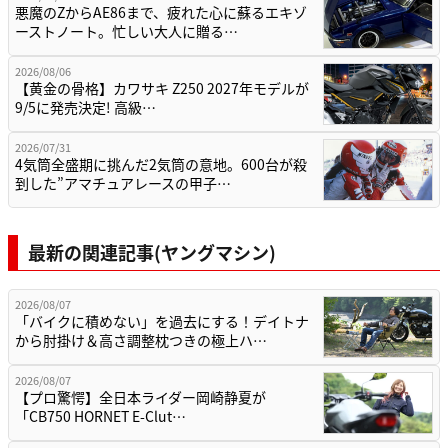
悪魔のZからAE86まで、疲れた心に蘇るエキゾ
ーストノート。忙しい大人に贈る…
2026/08/06
【黄金の骨格】カワサキ Z250 2027年モデルが
9/5に発売決定! 高級…
2026/07/31
4気筒全盛期に挑んだ2気筒の意地。600台が殺
到した”アマチュアレースの甲子…
最新の関連記事(ヤングマシン)
2026/08/07
「バイクに積めない」を過去にする！デイトナ
から肘掛け＆高さ調整枕つきの極上ハ…
2026/08/07
【プロ驚愕】全日本ライダー岡崎静夏が
「CB750 HORNET E-Clut…