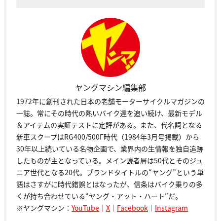
ヤングマシン編集部
1972年に創刊された日本の老舗モーターサイクルマガジンの
一誌。常にその時代の熱いバイク達を追い続け、最新モデル
＆アイテムの実証テストに定評がある。また、代名詞となる
新車スクープはRG400/500Γ時代（1984年3月号掲載）から
30年以上続いている名物企画で、業界内の生情報を独自追跡
したものが主となっている。メイン読者層は50代とそのジュ
ニア世代となる20代。ブランドタイトルの“ヤング”という単
語はさすがに時代錯誤とはなったが、信条はバイク乗りの多
くが持ち合わせている“ヤング・アット・ハート”だ。
※ヤングマシン：
YouTube
｜
X
｜
Facebook
｜
Instagram