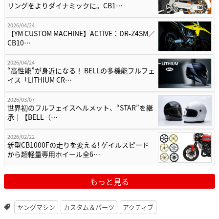
リングをよりダイナミックに。CB1…
2026/04/24
【YM CUSTOM MACHINE】ACTIVE：DR-Z4SM／
CB10…
2026/04/24
“高性能”が身近になる！ BELLの多機能フルフェ
イス「LITHIUM CR…
2026/03/07
世界初のフルフェイスヘルメット、“STAR”を継
承｜【BELL（…
2026/02/22
新型CB1000Fの走りを変える! ゲイルスピード
から超軽量専用ホイール全6…
もっと見る
ヤングマシン
カスタム＆パーツ
アクティブ