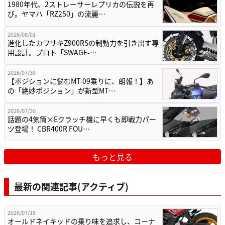
1980年代、2ストレーサーレプリカの伝説を再
び。ヤマハ「RZ250」の流麗…
2026/08/01
進化したカワサキZ900RSの制動力を引き出す専
用設計。プロト「SWAGE-…
2026/07/30
【ポジションに悩むMT-09乗りに、朗報！】あ
の「絶妙ポジション」が新型MT…
2026/07/30
話題の4気筒×Eクラッチ機に早くも即戦力パー
ツ登場！ CBR400R FOU…
もっと見る
最新の関連記事(アクティブ)
2026/07/19
オールドネイキッドの乗り味を追求し、コーナ