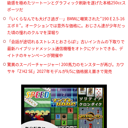
級感を極めたツートーンとグラフィック刷新を遂げた本格250ccス
ポーツだ
「いくらなんでも大げさ過ぎ…」BMWに嘲笑された“190 E 2.5-16
エボⅡ”。オークションでは意外な価格に。おじさん達が少年だっ
た頃の憧れのクルマを深堀り
「会話が途切れるストレスとおさらば!」古いインカムの下取りで
最新ハイブリッドメッシュ通信機種をオトクにゲットできる、デ
イトナのキャンペーンが開催中
驚異のスーパーチャージャー! 200馬力のモンスターが再び。カワ
サキ「Z H2 SE」2027年モデルが9/5に価格据え置きで発売