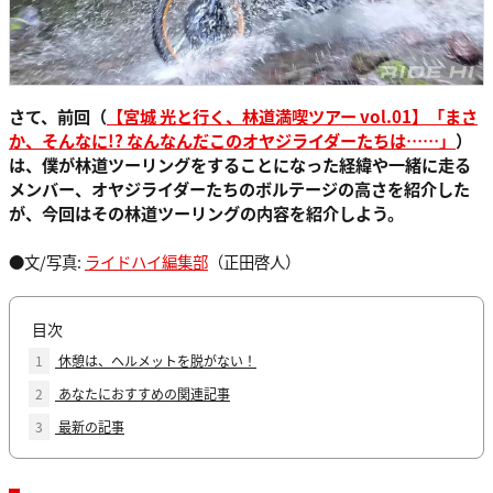
さて、前回（
【宮城 光と行く、林道満喫ツアー vol.01】「まさ
か、そんなに!? なんなんだこのオヤジライダーたちは……」
）
は、僕が林道ツーリングをすることになった経緯や一緒に走る
メンバー、オヤジライダーたちのボルテージの高さを紹介した
が、今回はその林道ツーリングの内容を紹介しよう。
●文/写真:
ライドハイ編集部
（正田啓人）
目次
1
休憩は、ヘルメットを脱がない！
2
あなたにおすすめの関連記事
3
最新の記事