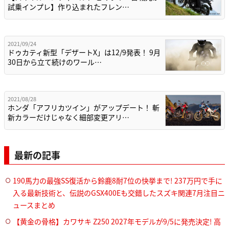
試乗インプレ】作り込まれたフレン…
2021/09/24
ドゥカティ新型「デザートX」は12/9発表！ 9月
30日から立て続けのワール…
2021/08/28
ホンダ「アフリカツイン」がアップデート！ 斬
新カラーだけじゃなく細部変更アリ…
最新の記事
190馬力の最強SS復活から鈴鹿8耐7位の快挙まで! 237万円で手に
入る最新技術と、伝説のGSX400Eも交錯したスズキ関連7月注目ニ
ュースまとめ
【黄金の骨格】カワサキ Z250 2027年モデルが9/5に発売決定! 高