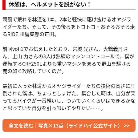
休憩は、ヘルメットを脱がない！
雨風で荒れる林道を1本、2本と軽快に駆け抜けるオヤジラ
イダーたち。そして、その後ろをトコトコ・おそるおそる走
るRIDE HI編集部の正田。
前回vol.1でお伝えしたとおり、宮城 光さん、大鶴義丹さ
ん、上山 力さんの3人は熟練のマシンコントロールで、僕が
運転するCRF250Lよりも重いマシンをまるで野山を駆ける
鹿の如く攻略していくのだ。
最初に入った林道からオヤジライダーたちの技術の高さに圧
倒された僕は、ちょっとしょげた。集合した時は、自分が乗
ってるバイクが一番軽いし、ついていくくらいはできるかな
と思っていた自分を引っ叩いてやりたい……。
全文を読む｜写真×13点（ライドハイ公式サイト） >>