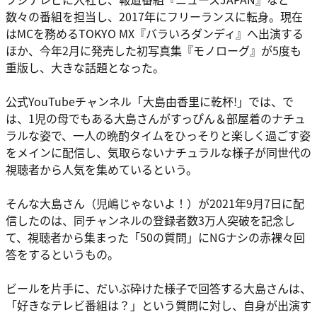
数々の番組を担当し、2017年にフリーランスに転身。現在
はMCを務めるTOKYO MX『バラいろダンディ』へ出演する
ほか、今年2月に発売した初写真集『モノローグ』が5度も
重版し、大きな話題となった。
公式YouTubeチャンネル「大島由香里に乾杯!」では、で
は、1児の母でもある大島さんがすっぴん＆部屋着のナチュ
ラルな姿で、一人の晩酌タイムをひっそりと楽しく過ごす姿
をメインに配信し、気取らないナチュラルな様子が同世代の
視聴者から人気を集めているという。
そんな大島さん（児嶋じゃないよ！）が2021年9月7日に配
信したのは、同チャンネルの登録者数3万人突破を記念し
て、視聴者から集まった「50の質問」にNGナシの赤裸々回
答をするというもの。
ビールを片手に、だいぶ砕けた様子で回答する大島さんは、
「好きなテレビ番組は？」という質問に対し、自身が出演す