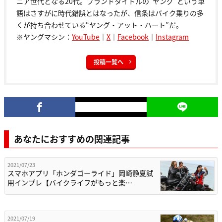
ニア世代となる20代。ブランドタイトルの“ヤング”という単
語はさすがに時代錯誤とはなったが、信条はバイク乗りの多
くが持ち合わせている“ヤング・アット・ハート”だ。
※ヤングマシン：
YouTube
｜
X
｜
Facebook
｜
Instagram
投稿一覧へ
あなたにおすすめの関連記事
2021/07/23
スマホアプリ「ホンダゴーライド」岡崎静夏試
用インプレ【バイクライフがもっと楽…
2021/07/19