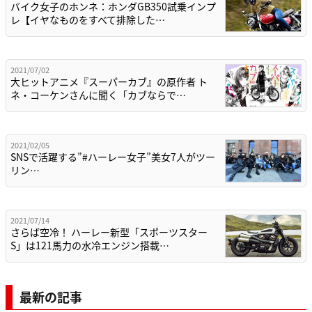
バイク女子のホンネ：ホンダGB350試乗インプ
レ【イヤなものをすべて排除した…
2021/07/02
大ヒットアニメ『スーパーカブ』の原作者 ト
ネ・コーケンさんに聞く「カブならで…
2021/02/05
SNSで活躍する”#ハーレー女子”美女7人がツー
リン…
2021/07/14
さらば空冷！ ハーレー新型「スポーツスター
S」は121馬力の水冷エンジン搭載…
最新の記事