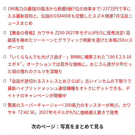
190馬力の最強SS復活から鈴鹿8耐7位の快挙まで! 237万円で手に
入る最新技術と、伝説のGSX400Eも交錯したスズキ関連7月注目ニ
ュースまとめ
【黄金の骨格】カワサキ Z250 2027年モデルが9/5に発売決定! 高
級感を極めたツートーンとグラフィック刷新を遂げた本格250ccス
ポーツだ
「いくらなんでも大げさ過ぎ…」BMWに嘲笑された“190 E 2.5-16
エボⅡ”。オークションでは意外な価格に。おじさん達が少年だっ
た頃の憧れのクルマを深堀り
「会話が途切れるストレスとおさらば!」古いインカムの下取りで
最新ハイブリッドメッシュ通信機種をオトクにゲットできる、デ
イトナのキャンペーンが開催中
驚異のスーパーチャージャー! 200馬力のモンスターが再び。カワ
サキ「Z H2 SE」2027年モデルが9/5に価格据え置きで発売
次のページ：写真をまとめて見る