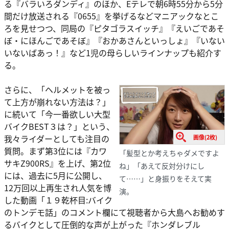
る『バラいろダンディ』のほか、Eテレで朝6時55分から5分
間だけ放送される『0655』を挙げるなどマニアックなとこ
ろを見せつつ、同局の『ピタゴラスイッチ』『えいごであそ
ぼ・にほんごであそぼ』『おかあさんといっしょ』『いない
いないばあっ！』など1児の母らしいラインナップも紹介す
る。
さらに、「ヘルメットを被っ
て上方が崩れない方法は？」
に続いて「今一番欲しい大型
バイクBEST３は？」という、
我々ライダーとしても注目の
画像(2枚)
質問。まず第3位には『カワ
「髪型とか考えちゃダメですよ
サキZ900RS』を上げ、第2位
ね」「あえて反対分けにし
には、過去に5月に公開し、
て……」と身振りをそえて実
12万回以上再生され人気を博
演。
した動画「１９乾杯目:バイク
のトンデモ話」のコメント欄にて視聴者から大島へお勧めす
るバイクとして圧倒的な声が上がった『ホンダレブル