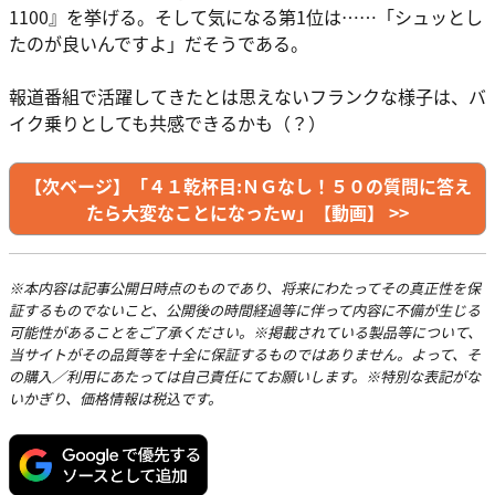
1100』を挙げる。そして気になる第1位は……「シュッとし
たのが良いんですよ」だそうである。
報道番組で活躍してきたとは思えないフランクな様子は、バ
イク乗りとしても共感できるかも（？）
【次ベージ】「４１乾杯目:ＮＧなし！５０の質問に答え
たら大変なことになったw」【動画】 >>
※本内容は記事公開日時点のものであり、将来にわたってその真正性を保
証するものでないこと、公開後の時間経過等に伴って内容に不備が生じる
可能性があることをご了承ください。※掲載されている製品等について、
当サイトがその品質等を十全に保証するものではありません。よって、そ
の購入／利用にあたっては自己責任にてお願いします。※特別な表記がな
いかぎり、価格情報は税込です。