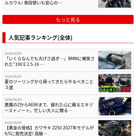
ルカウル! 普段使いも安心の…
もっと見る
人気記事ランキング(全体)
2026/08/06
「いくらなんでも大げさ過ぎ…」BMWに嘲笑さ
れた“190 E 2.5-16 …
2026/08/04
夏のツーリングから帰ってきたらやるべきこと
３選
2026/08/05
悪魔のZからAE86まで、疲れた心に蘇るエキゾ
ーストノート。忙しい大人に贈る…
2026/08/06
【黄金の骨格】カワサキ Z250 2027年モデルが
9/5に発売決定! 高級…