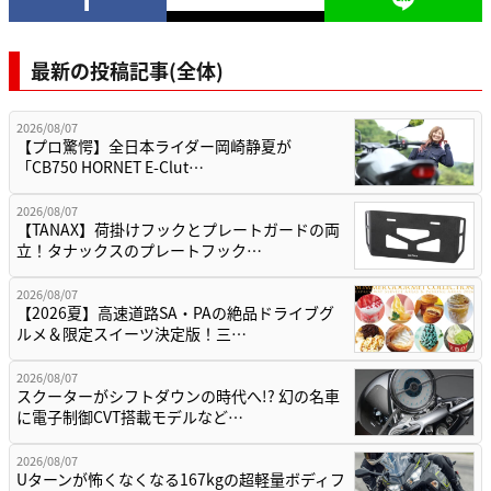
最新の投稿記事(全体)
2026/08/07
【プロ驚愕】全日本ライダー岡崎静夏が
「CB750 HORNET E-Clut…
2026/08/07
【TANAX】荷掛けフックとプレートガードの両
立！タナックスのプレートフック…
2026/08/07
【2026夏】高速道路SA・PAの絶品ドライブグ
ルメ＆限定スイーツ決定版！三…
2026/08/07
スクーターがシフトダウンの時代へ!? 幻の名車
に電子制御CVT搭載モデルなど…
2026/08/07
Uターンが怖くなくなる167kgの超軽量ボディフ