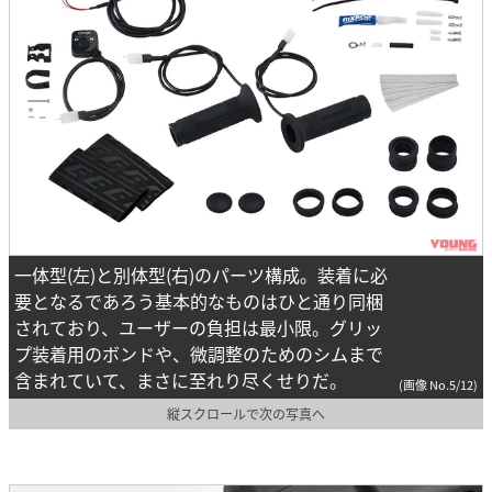
一体型(左)と別体型(右)のパーツ構成。装着に必
要となるであろう基本的なものはひと通り同梱
されており、ユーザーの負担は最小限。グリッ
プ装着用のボンドや、微調整のためのシムまで
含まれていて、まさに至れり尽くせりだ。
(画像 No.5/12)
縦スクロールで次の写真へ