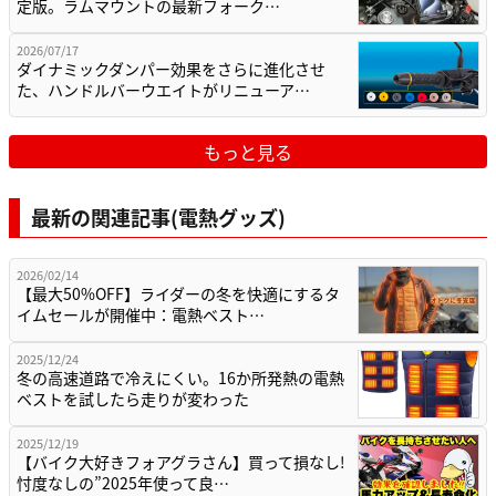
定版。ラムマウントの最新フォーク…
2026/07/17
ダイナミックダンパー効果をさらに進化させ
た、ハンドルバーウエイトがリニューア…
もっと見る
最新の関連記事(電熱グッズ)
2026/02/14
【最大50%OFF】ライダーの冬を快適にするタ
イムセールが開催中：電熱ベスト…
2025/12/24
冬の高速道路で冷えにくい。16か所発熱の電熱
ベストを試したら走りが変わった
2025/12/19
【バイク大好きフォアグラさん】買って損なし!
忖度なしの”2025年使って良…