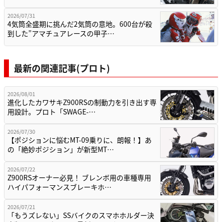
2026/07/31
4気筒全盛期に挑んだ2気筒の意地。600台が殺
到した”アマチュアレースの甲子…
最新の関連記事(プロト)
2026/08/01
進化したカワサキZ900RSの制動力を引き出す専
用設計。プロト「SWAGE-…
2026/07/30
【ポジションに悩むMT-09乗りに、朗報！】あ
の「絶妙ポジション」が新型MT…
2026/07/22
Z900RSオーナー必見！ ブレンボ用の車種専用
ハイパフォーマンスブレーキホ…
2026/07/21
「もうズレない」SSバイクのスマホホルダー決