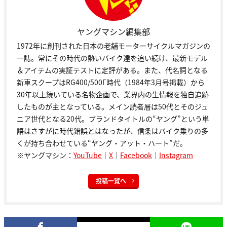
ヤングマシン編集部
1972年に創刊された日本の老舗モーターサイクルマガジンの
一誌。常にその時代の熱いバイク達を追い続け、最新モデル
＆アイテムの実証テストに定評がある。また、代名詞となる
新車スクープはRG400/500Γ時代（1984年3月号掲載）から
30年以上続いている名物企画で、業界内の生情報を独自追跡
したものが主となっている。メイン読者層は50代とそのジュ
ニア世代となる20代。ブランドタイトルの“ヤング”という単
語はさすがに時代錯誤とはなったが、信条はバイク乗りの多
くが持ち合わせている“ヤング・アット・ハート”だ。
※ヤングマシン：
YouTube
｜
X
｜
Facebook
｜
Instagram
投稿一覧へ