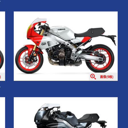
ト
)
画像(9枚)
ト