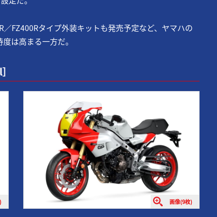
R／FZ400Rタイプ外装キットも発売予定など、ヤマハの
期待度は高まる一方だ。
l］
)
画像(9枚)