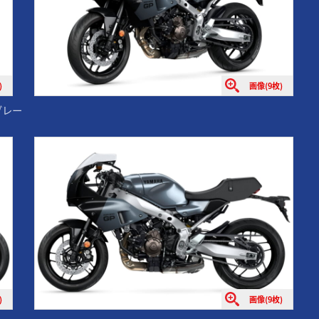
)
画像(9枚)
クグレー
)
画像(9枚)