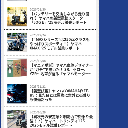
ト
2026/01/30
【バッテリーを交換しながら走り回
れ!】ヤマハの新型電動スクーター
「JOG E」’25モデル試乗レポート
2025/12/24
【“MAXシリーズ”は250ccクラスも
やっぱりスポーティ！】ヤマハ
XMAX ’25モデル試乗レポート
2025/12/08
【マニア垂涎】ヤマハ車体デザイナー
が“ガチ”で描いた！ SR、セロー、
YZR…名車が躍る「ヤマハモーターサ
イクル デザインTシャツ」が激アツ
だ！
2025/11/21
【新型試乗】ヤマハ(YAMAHA)YZF-
R9：見た目とは裏腹に意外と街乗り
も快適だった
2025/10/29
【異次元の安定感と制動力で街乗り最
強！？】ヤマハ トリシティ125
2025モデル試乗レポート