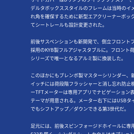
デルタボックススタイルのフレームは当時のイ
れ角を確保するために新型エアクリーナーボッ
てシートレールも設計変更された。
前後サスペンションも新開発で、倒立フロントフ
採用のKYB製フルアジャスタブルに。フロント
シリーズで唯一となるアルミ製に換装した。
このほかにもブレンボ製マスターシリンダー、
イッチには荷段階フラッシャーと消し忘れ防止
ーTFTメーターは専用アプリでナビゲーション
テーマが用意される。メーター右下にはUSBタ
でもシフトアップ／ダウンできる第3世代だ。
足元には、前後スピンフォージドホイールに専
S23を履く。シングルシートカウルはオプショ