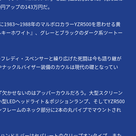
00円アップの143万円だ。
983～1988年のマルボロカラーYZR500を思わせる黄
ルキーホワイト』、グレーとブラックのダーク系ツートー
。
ンダのフレディ・スペンサーと繰り広げた死闘は今も語り継が
やナックルバイザー装備のカウルは現代の礎となってい
、まず欠かせないのはアッパーカウルだろう。大型スクリーン
LEDヘッドライト＆ポジションランプ、そしてYZR500
ンフレームのネック部分に2本の丸パイプでマウントされ
、ハンドルバーはセパレートのクリップオンタイプ、また