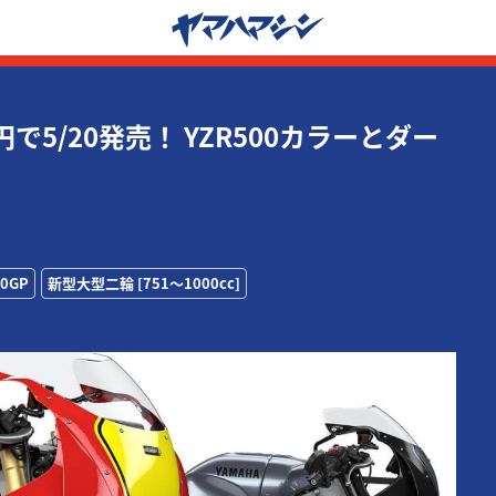
円で5/20発売！ YZR500カラーとダー
00GP
新型大型二輪 [751〜1000cc]