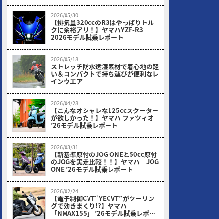
2026/05/30
【排気量320ccのR3はやっぱりトル
クに余裕アリ！】ヤマハYZF-R3
2026モデル試乗レポート
2026/05/18
ストレッチ防水透湿素材で着心地の軽
い＆コンパクトで持ち運びが便利なレ
インウエア
2026/04/28
【こんなオシャレな125ccスクーター
が欲しかった！】ヤマハ ファツィオ
’26モデル試乗レポート
2026/03/31
【新基準原付のJOG ONEと50cc原付
のJOGを実走比較！！】ヤマハ JOG
ONE ’26モデル試乗レポート
2026/02/24
【電子制御CVT“YECVT”がツーリン
グで効きまくり!?】ヤマハ
「NMAX155」 ’26モデル試乗レポー