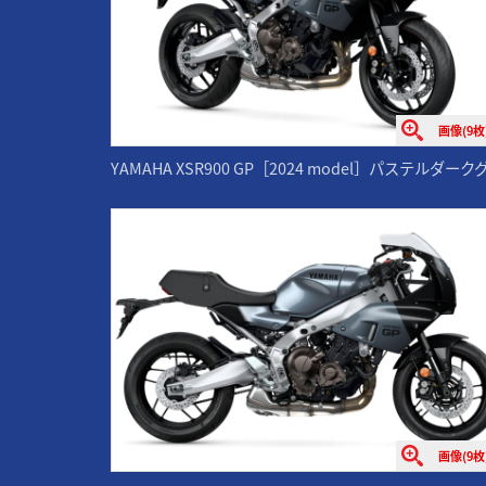
画像(9枚
YAMAHA XSR900 GP［2024 model］パステルダー
画像(9枚