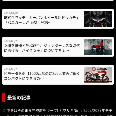
2022/04/01
乾式クラッチ、カーボンホイール!! ドゥカティ
「パニガーレV4 SP2」登場…
2022/05/20
女優を俳優と呼ぶ昨今、ジェンダーレスな時代
における「バイク女子」についてちょ…
2022/03/25
ビモータ KB4【1000ccなのに250cc並みに軽く
コンパクトにできるの…
最新の記事
中身はそのまま完成度をキープ! カワサキNinja 250が2027年モデ