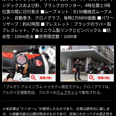
ンデックスおよび針、ブラックカウンター、4時位置と5時
位置の間に日付表示 ■ムーブメント：B130機械式ムーブメ
ント、自動巻き、クロノグラフ、毎時2万8800振動 ■パワー
リザーブ：約42時間 ■ブレスレット：ブラックのラバー製
ブレスレット、アルミニウム製リンクとピンバックル ■防
水性：100m防水 ■世界限定数：1000本
画像(6枚)
画像(6枚)
「ブルガリ アルミニウム ドゥカティ限定モデル」クロノグラフは、
ブルガリ正規販売店、ブルガリの
ウェブサイト
で販売される。
※本記事は“ミリオーレ”が提供したものであり、文責は提供元に属しま
す。※掲載内容は公開日時点のものであり、将来にわたってその真正性を