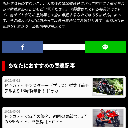
保証するものでないこと、公開後の時間経過等に伴って内容に不備が生じ
る可能性があることをご了承ください。※掲載されている製品等につい
て、当サイトがその品質等を十全に保証するものではありません。よっ
て、その購入／利用にあたっては自己責任にてお願いします。※特別な表
記がないかぎり、価格情報は税込です。
あなたにおすすめの関連記事
2022/05/11
ドゥカティ モンスター＋（プラス）試乗【前モ
デルより18kg軽量化！ ドゥカ…
2022/05/02
ドゥカティで52回の優勝、94回の表彰台、3回
のSBKタイトルを獲得【トロイ…