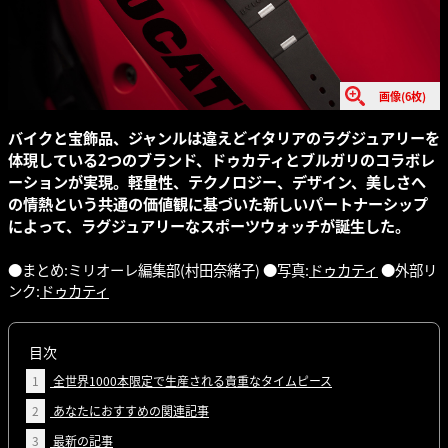
画像(6枚)
バイクと宝飾品、ジャンルは違えどイタリアのラグジュアリーを
体現している2つのブランド、ドゥカティとブルガリのコラボレ
ーションが実現。軽量性、テクノロジー、デザイン、美しさへ
の情熱という共通の価値観に基づいた新しいパートナーシップ
によって、ラグジュアリーなスポーツウォッチが誕生した。
●まとめ:ミリオーレ編集部(村田奈緒子) ●写真:
ドゥカティ
●外部リ
ンク:
ドゥカティ
目次
1
全世界1000本限定で生産される貴重なタイムピース
2
あなたにおすすめの関連記事
3
最新の記事