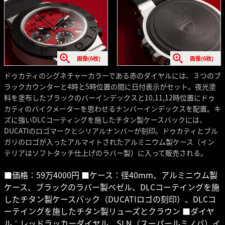
画像(6枚)
画像(6枚)
ドゥカティのシグネチャーカラーである赤のダイヤルには、３つのブ
ラックカウンターと4時と5時位置の間に日付表示がセット。夜光塗
料を塗布したブラックのバーインデックスと10,11,12時位置にドゥ
カティのバイクメーターを思わせるナンバーインデックスを配置。キ
ズに強いDLCコーティングを施したチタン製ケースバックには、
DUCATIのロゴマークとシリアルナンバーが刻印。ドゥカティとブル
ガリのロゴが入ったアルマイトされたアルミニウム製ケース（イン
テリアはソフトタッチ仕上げのラバー製）に入って販売される。
■価格：59万4000円 ■ケース：径40mm、アルミニウム製
ケース、ブラックのラバー製ベゼル、DLCコーテイングを施
したチタン製ケースバック（DUCATIロゴの刻印）、DLCコ
ーテイングを施したチタン製リューズとクラウン ■ダイヤ
ル：レッドラッカーダイヤル、SLN（スーパールミノバ）イ