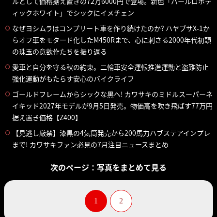
ルとして価格据え置きの72万6000円で登場。新色「パールロボテ
ィックホワイト」でシックにイメチェン
なぜヨシムラはコンプリート車を作り続けたのか? ハヤブサX-1か
らオフ車をモタード化したM450Rまで、心に刺さる2000年代初頭
の珠玉の意欲作たちを振り返る
愛車と自分を守る秋の約束。二輪車安全運転推進運動と盗難防止
強化運動がもたらす安心のバイクライフ
ゴールドフレームからシックな黒へ! カワサキのミドルスーパーネ
イキッド2027年モデルが9月5日発売。物価高を吹き飛ばす77万円
据え置き価格【Z400】
【見逃し厳禁】漆黒の4気筒発売から200馬力ハブステアインプレ
まで! カワサキファン必見の7月注目ニュースまとめ
次のページ：写真をまとめて見る
1
2