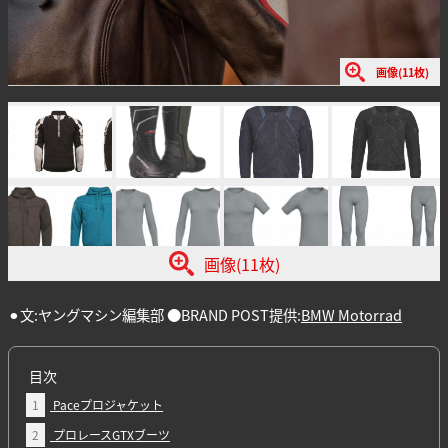
画像(11枚)
画像(11枚)
⚫︎文:ヤングマシン編集部 ●BRAND POST提供:
BMW Motorrad
目次
1
Paceプロジャケット
2
プロレースGTXブーツ