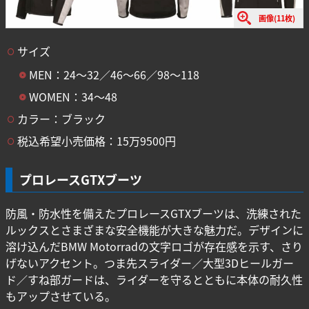
画像(11枚)
サイズ
MEN：24〜32／46〜66／98〜118
WOMEN：34〜48
カラー：ブラック
税込希望小売価格：15万9500円
プロレースGTXブーツ
防風・防水性を備えたプロレースGTXブーツは、洗練された
ルックスとさまざまな安全機能が大きな魅力だ。デザインに
溶け込んだBMW Motorradの文字ロゴが存在感を示す、さり
げないアクセント。つま先スライダー／大型3Dヒールガー
ド／すね部ガードは、ライダーを守るとともに本体の耐久性
もアップさせている。