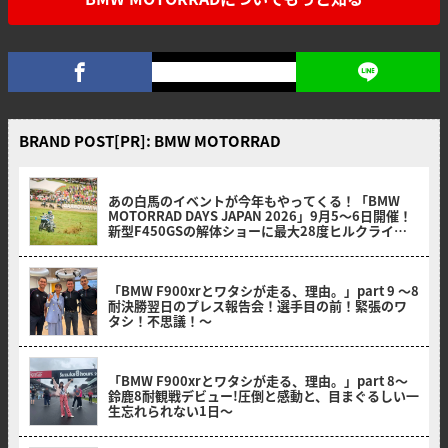
BRAND POST[PR]: BMW MOTORRAD
2026/08/08
あの白馬のイベントが今年もやってくる！「BMW
MOTORRAD DAYS JAPAN 2026」9月5〜6日開催！
新型F450GSの解体ショーに最大28度ヒルクライム
も必見！
2026/07/22
「BMW F900xrとワタシが走る、理由。」part 9 〜8
耐決勝翌日のプレス報告会！選手目の前！緊張のワ
タシ！不思議！〜
2026/07/08
「BMW F900xrとワタシが走る、理由。」part 8〜
鈴鹿8耐観戦デビュー!圧倒と感動と、目まぐるしい一
生忘れられない1日〜