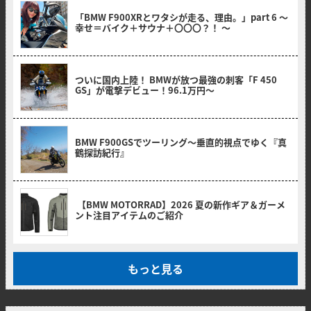
2026/06/01
「BMW F900XRとワタシが走る、理由。」part 6 〜
幸せ＝バイク＋サウナ＋〇〇〇？！ 〜
2026/05/19
ついに国内上陸！ BMWが放つ最強の刺客「F 450
GS」が電撃デビュー！96.1万円〜
2026/05/19
BMW F900GSでツーリング〜垂直的視点でゆく『真
鶴探訪紀行』
2026/05/13
【BMW MOTORRAD】2026 夏の新作ギア＆ガーメ
ント注目アイテムのご紹介
もっと見る