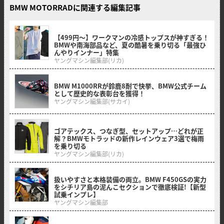
BMW MOTORRADに関連する編集記事
2026/07/07
【499円〜】ワークマンの冷感トップスが神すぎる！
BMWや南海部品など、夏の酷暑を乗り切る「最強ひ
んやりインナー」特集
ヤングマシン編集部(リカ)
2026/07/06
BMW M1000RRが鈴鹿8耐で快挙、BMW公式チーム
として歴史的な表彰台を獲得！
ヤングマシン編集部(サカイ)
2026/06/22
ゴアテックス、つなぎ型、セットアップ…どれが正
解？BMWモトラッドの新作レインウェア3選で梅雨
を乗り切る
ヤングマシン編集部(リカ)
2026/06/21
扱いやすさと本格装備の両立。BMW F450GSの実力
をシチリア島の泥んこセクションで徹底検証!【新型
試乗インプレ】
ヤングマシン編集部
2026/06/12