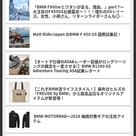
2026/07/04
「BMW F900xrとワタシが走る、理由。」part 7～
大注目のF450GSお披露目～！！！憧れのGSシリー
ズ。女性、小柄さん、リターンライダーさんも〇〇
のおかげでスイスイ乗れそうだ？！～
2026/07/01
Matt RiderJapan のBMW F 450 GS 国際試乗記！
2026/06/19
【オートマ仕様のASA&レーダー装備がロングツーリ
ングの概念を一変させる!】BMW R1300 GS
Adventure Touring ASA試乗レポート
2026/06/10
【これぞBMW流ライフスタイル！】麻布台ヒルズの
『FREUDE by BMW』から超高品位なオリジナルア
イテムが新登場！
2026/06/03
BMW MOTORRAD〜2026 梅雨対策ギアの注目アイ
テム