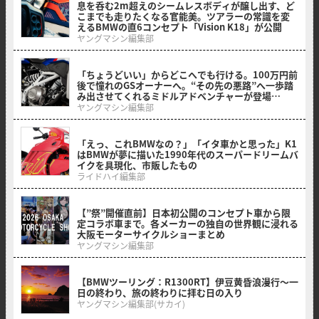
息を呑む2m超えのシームレスボディが醸し出す、ど
こまでも走りたくなる官能美。ツアラーの常識を変
えるBMWの直6コンセプト「Vision K18」が公開
ヤングマシン編集部
2026/05/22
「ちょうどいい」からどこへでも行ける。100万円前
後で憧れのGSオーナーへ。“その先の悪路”へ一歩踏
み出させてくれるミドルアドベンチャーが登場
【BMW F 450 GS】
ヤングマシン編集部
2026/03/27
「えっ、これBMWなの？」「イタ車かと思った」K1
はBMWが夢に描いた1990年代のスーパードリームバ
イクを具現化、市販したもの
ライドハイ編集部
2026/03/19
【”祭”開催直前】日本初公開のコンセプト車から限
定コラボ車まで。各メーカーの独自の世界観に浸れる
大阪モーターサイクルショーまとめ
ヤングマシン編集部
2026/03/18
【BMWツーリング：R1300RT】伊豆黄昏浪漫行〜一
日の終わり、旅の終わりに拝む日の入り
ヤングマシン編集部(サカイ)