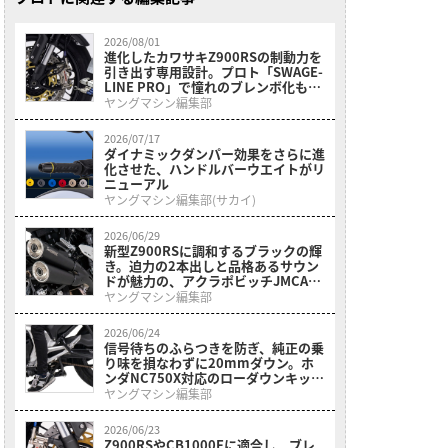
2026/08/01
進化したカワサキZ900RSの制動力を
引き出す専用設計。プロト「SWAGE-
LINE PRO」で憧れのブレンボ化も自
由自在
ヤングマシン編集部
2026/07/17
ダイナミックダンパー効果をさらに進
化させた、ハンドルバーウエイトがリ
ニューアル
ヤングマシン編集部(サカイ)
2026/06/29
新型Z900RSに調和するブラックの輝
き。迫力の2本出しと品格あるサウン
ドが魅力の、アクラポビッチJMCA認
証マフラーが登場
ヤングマシン編集部
2026/06/24
信号待ちのふらつきを防ぎ、純正の乗
り味を損なわずに20mmダウン。ホ
ンダNC750X対応のローダウンキット
で安心の足つきを!【新カスタムパー
ヤングマシン編集部
ツ】
2026/06/23
Z900RSやCB1000Fに適合し、ブレ