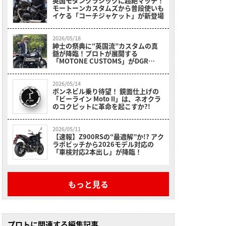
英国モダンクラシックに超絶マッチ！
モートーンカスタムズから普段使いも
イケる「コーチジャケット」が新登場
2026/05/18
紳士の祭典に“英国流”カスタムの真
髄が降臨！プロトが展開する
「MOTONE CUSTOMS」がDGR
2026東京に参戦
2026/05/14
ボンネビル乗り待望！ 鏡面仕上げの
「ビーライン Moto II」は、ネオクラ
のコクピットに革命を起こすか?!
2026/05/11
【速報】Z900RSの“最適解”か!? アク
ラポビッチから2026モデル対応の
「車検対応2本出し」が降臨！
もっと見る
プロトに関連する編集記事