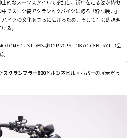
紳士的なスーツスタイルで参加し、街中を走る姿が特徴
の中でスーツ姿でクラシックバイクに跨る「粋な装い」
、バイクの文化をさらに広げるため、そして社会的課題
ている。
NE CUSTOMSはDGR 2026 TOKYO CENTRAL（会
展。
た
スクランブラー900
と
ボンネビル・ボバー
の展示だっ