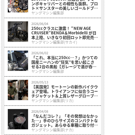
ンボキャリパーとの相性も抜群。プロ
ト×サンスターの美しいゴールドブレ
ーキディスクが登場
ヤングマシン編集部
2026/06/04
250ccクラスに激震！ “NEW AGE
CRUISER”BENDA＆Morbidelli が日
本上陸、いきなり初回ロット即完売
ッ!!次回入荷は7月予定だ
ヤングマシン編集部(サカイ)
2026/06/02
「これ、本当に250cc…？」かつての
国産ニーハンの“狂気”を思い起こさ
せる2台の黒船【ガレージで酒が呑め
る75万円のVツイン】
ヤングマシン編集部
2026/05/13
【英国発】モートーンの新作バイクウ
ェア登場。トライアンフに似合うコー
チジャケット＆上質レザーグローブや
キャップまで解説
ヤングマシン編集部(リカ)
2026/04/08
「なんだコレ？」「その発想はなかっ
た…」手のひらサイズのコンパクトな
ガジェット。あらゆる車種に取り付け
可能なシンプルなモデルを紹介。
ヤングマシン編集部(ナカ)