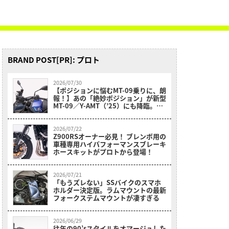
BRAND POST[PR]: プロト
2026/07/30
【ポジションに悩むMT-09乗りに、朗
報！】あの「絶妙ポジション」が新型
MT-09／Y-AMT（’25）にも降臨。プ
ロトから「EFFEX イージーフィット
バープラス」が新登場
2026/07/22
Z900RSオーナー必見！ ブレンボ用の
車種専用ハイパフォーマンスブレーキ
ホースキットがプロトから登場！
2026/07/21
「もうズレない」SSバイクのスマホ
ホルダー決定版。ラムマウントの最新
フォークステムマウントが凄すぎる
2026/06/29
往年の90’sスタイルをオマージュした