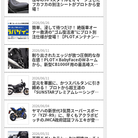
フカフカの別注シートがプロトから登
場！
2026/06/26
簡単、浸して待つだけ！ 絶版車オー
ナー救済の“ゴム復活液”にプロト別
注仕様が登場！【PLOTメンテナン
ス・ラバゲイン】
2026/06/11
削り出されたエッジが放つ圧倒的な存
在感！PLOT×BabyFaceのWネーム
から、新型CB1000F用の最高峰ステ
ップキット「ブライトエッジ」が降
臨！
2026/06/11
足元を華麗に、かつスパルタンに引き
締める！ プロトから超王道の
「SUNSTARプレミアムレーシング」
別注ゴールド仕様が降臨!!
2026/06/04
ヤマハの新世代3気筒スーパースポー
ツ『YZF-R9』に、早くもアクラポビ
ッチのJMCA政府認証フルエキが登
場！【WSSP譲りのルックスで3馬力
上乗せ】
2026/05/31