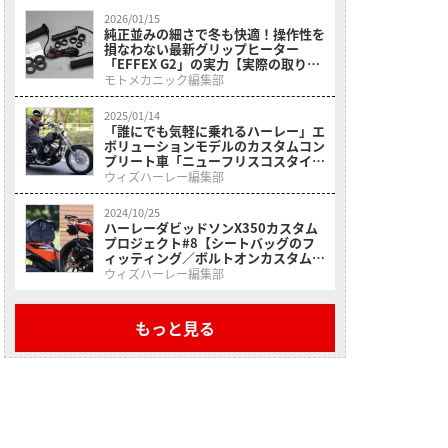
2026/01/15
純正並みの細さで冬も快適！操作性を
損なわない最新グリップヒーター
「EFFEX G2」の実力【実際の取り付
け方も解説】
モトメカニック編集部
2025/01/14
「誰にでも気軽に乗れるハーレー」エ
ボリューションモデルのカスタムコン
プリート車「ニューフリスコスタイ
ル」に乗ってみた
ウィズハーレー編集部
2024/10/25
ハーレーダビッドソンX350カスタム
プロジェクト#8【シートバッグのフ
ィッティング／ボルトオンカスタムパ
ーツetc.】
ウィズハーレー編集部
もっと見る