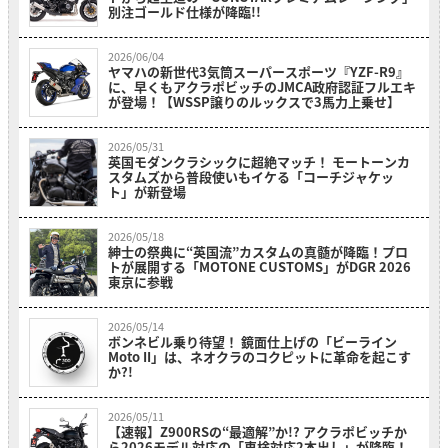
別注ゴールド仕様が降臨!!
2026/06/04
ヤマハの新世代3気筒スーパースポーツ『YZF-R9』
に、早くもアクラポビッチのJMCA政府認証フルエキ
が登場！【WSSP譲りのルックスで3馬力上乗せ】
2026/05/31
英国モダンクラシックに超絶マッチ！ モートーンカ
スタムズから普段使いもイケる「コーチジャケッ
ト」が新登場
2026/05/18
紳士の祭典に“英国流”カスタムの真髄が降臨！プロ
トが展開する「MOTONE CUSTOMS」がDGR 2026
東京に参戦
2026/05/14
ボンネビル乗り待望！ 鏡面仕上げの「ビーライン
Moto II」は、ネオクラのコクピットに革命を起こす
か?!
2026/05/11
【速報】Z900RSの“最適解”か!? アクラポビッチか
ら2026モデル対応の「車検対応2本出し」が降臨！