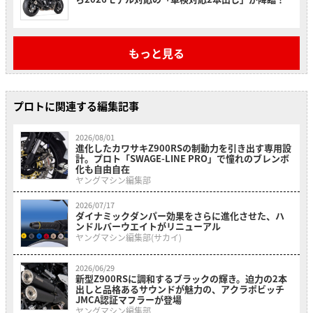
もっと見る
プロトに関連する編集記事
2026/08/01
進化したカワサキZ900RSの制動力を引き出す専用設
計。プロト「SWAGE-LINE PRO」で憧れのブレンボ
化も自由自在
ヤングマシン編集部
2026/07/17
ダイナミックダンパー効果をさらに進化させた、ハ
ンドルバーウエイトがリニューアル
ヤングマシン編集部(サカイ)
2026/06/29
新型Z900RSに調和するブラックの輝き。迫力の2本
出しと品格あるサウンドが魅力の、アクラポビッチ
JMCA認証マフラーが登場
ヤングマシン編集部