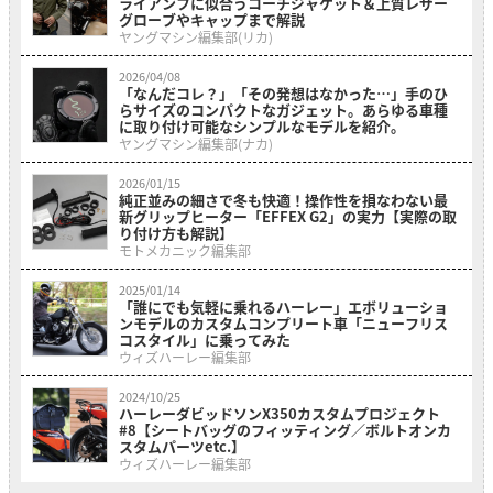
ライアンフに似合うコーチジャケット＆上質レザー
グローブやキャップまで解説
ヤングマシン編集部(リカ)
2026/04/08
「なんだコレ？」「その発想はなかった…」手のひ
らサイズのコンパクトなガジェット。あらゆる車種
に取り付け可能なシンプルなモデルを紹介。
ヤングマシン編集部(ナカ)
2026/01/15
純正並みの細さで冬も快適！操作性を損なわない最
新グリップヒーター「EFFEX G2」の実力【実際の取
り付け方も解説】
モトメカニック編集部
2025/01/14
「誰にでも気軽に乗れるハーレー」エボリューショ
ンモデルのカスタムコンプリート車「ニューフリス
コスタイル」に乗ってみた
ウィズハーレー編集部
2024/10/25
ハーレーダビッドソンX350カスタムプロジェクト
#8【シートバッグのフィッティング／ボルトオンカ
スタムパーツetc.】
ウィズハーレー編集部