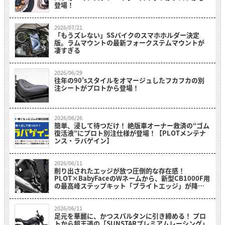
登場！
2026/07/21
「もうズレない」SSバイクのスマホホルダー決定
版。ラムマウントの最新フォークステムマウントが
凄すぎる
2026/06/29
往年の90’sスタイルをオマージュしたフカフカの別
注シートがプロトから登場！
2026/06/26
簡単、浸して待つだけ！ 絶版車オーナー救済の“ゴム
復活液”にプロト別注仕様が登場！【PLOTメンテナ
ンス・ラバゲイン】
2026/06/11
削り出されたエッジが放つ圧倒的な存在感！
PLOT×BabyFaceのWネームから、新型CB1000F用
の最高峰ステップキット「ブライトエッジ」が降
臨！
2026/06/11
足元を華麗に、かつスパルタンに引き締める！ プロ
トから超王道の「SUNSTARプレミアムレーシング」