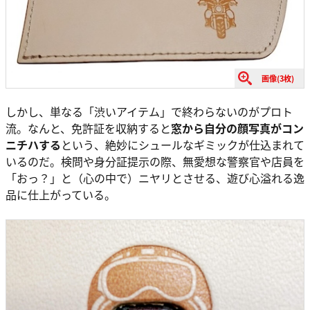
画像(3枚)
しかし、単なる「渋いアイテム」で終わらないのがプロト
流。なんと、免許証を収納すると
窓から自分の顔写真がコン
ニチハする
という、絶妙にシュールなギミックが仕込まれて
いるのだ。検問や身分証提示の際、無愛想な警察官や店員を
「おっ？」と（心の中で）ニヤリとさせる、遊び心溢れる逸
品に仕上がっている。