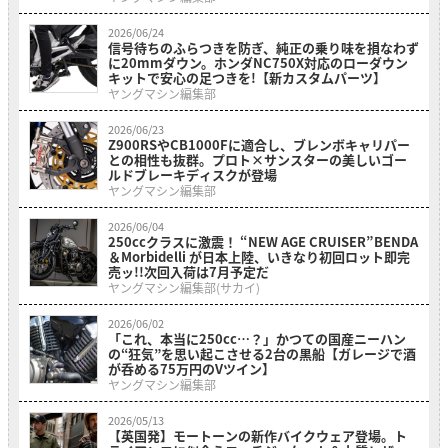
2026/06/24
信号待ちのふらつきを防ぎ、純正の乗り味を損なわず
に20mmダウン。ホンダNC750X対応のローダウン
キットで安心の足つきを!【新カスタムパーツ】
ヤングマシン編集部
2026/06/23
Z900RSやCB1000Fに適合し、ブレンボキャリパー
との相性も抜群。プロト×サンスターの美しいゴー
ルドブレーキディスクが登場
ヤングマシン編集部
2026/06/04
250ccクラスに激震！ “NEW AGE CRUISER”BENDA
＆Morbidelli が日本上陸、いきなり初回ロット即完
売ッ!!次回入荷は7月予定だ
ヤングマシン編集部(サカイ)
2026/06/02
「これ、本当に250cc…？」かつての国産ニーハン
の“狂気”を思い起こさせる2台の黒船【ガレージで酒
が呑める75万円のVツイン】
ヤングマシン編集部
2026/05/13
【英国発】モートーンの新作バイクウェア登場。ト