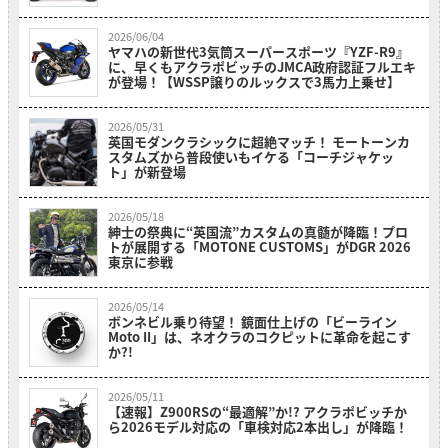
2026/06/04
ヤマハの新世代3気筒スーパースポーツ『YZF-R9』
に、早くもアクラポビッチのJMCA政府認証フルエキ
が登場！【WSSP譲りのルックスで3馬力上乗せ】
2026/05/31
英国モダンクラシックに超絶マッチ！ モートーンカ
スタムズから普段使いもイケる「コーチジャケッ
ト」が新登場
2026/05/18
紳士の祭典に“英国流”カスタムの真髄が降臨！プロ
トが展開する「MOTONE CUSTOMS」がDGR 2026
東京に参戦
2026/05/14
ボンネビル乗り待望！ 鏡面仕上げの「ビーライン
Moto II」は、ネオクラのコクピットに革命を起こす
か?!
2026/05/11
【速報】Z900RSの“最適解”か!? アクラポビッチか
ら2026モデル対応の「車検対応2本出し」が降臨！