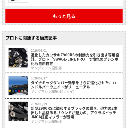
もっと見る
プロトに関連する編集記事
2026/08/01
進化したカワサキZ900RSの制動力を引き出す専用設
計。プロト「SWAGE-LINE PRO」で憧れのブレンボ
化も自由自在
ヤングマシン編集部
2026/07/17
ダイナミックダンパー効果をさらに進化させた、ハ
ンドルバーウエイトがリニューアル
ヤングマシン編集部(サカイ)
2026/06/29
新型Z900RSに調和するブラックの輝き。迫力の2本
出しと品格あるサウンドが魅力の、アクラポビッチ
JMCA認証マフラーが登場
ヤングマシン編集部