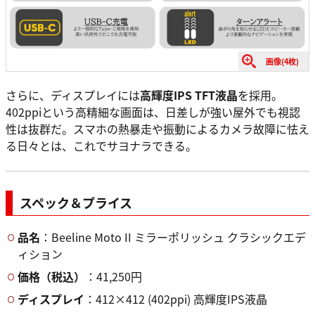
画像(4枚)
さらに、ディスプレイには
高輝度IPS TFT液晶
を採用。
402ppiという高精細な画面は、日差しが強い屋外でも視認
性は抜群だ。スマホの熱暴走や振動によるカメラ故障に怯え
る日々とは、これでサヨナラできる。
スペック＆プライス
品名
：Beeline Moto II ミラーポリッシュ クラシックエデ
ィション
価格（税込）
：41,250円
ディスプレイ
：412×412 (402ppi) 高輝度IPS液晶