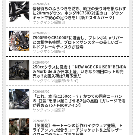
2026/06/24
信号待ちのふらつきを防ぎ、純正の乗り味を損なわず
に20mmダウン。ホンダNC750X対応のローダウン
キットで安心の足つきを!【新カスタムパーツ】
ヤングマシン編集部
2026/06/23
Z900RSやCB1000Fに適合し、ブレンボキャリパー
との相性も抜群。プロト×サンスターの美しいゴー
ルドブレーキディスクが登場
ヤングマシン編集部
2026/06/04
250ccクラスに激震！ “NEW AGE CRUISER”BENDA
＆Morbidelli が日本上陸、いきなり初回ロット即完
売ッ!!次回入荷は7月予定だ
ヤングマシン編集部(サカイ)
2026/06/02
「これ、本当に250cc…？」かつての国産ニーハン
の“狂気”を思い起こさせる2台の黒船【ガレージで酒
が呑める75万円のVツイン】
ヤングマシン編集部
2026/05/13
【英国発】モートーンの新作バイクウェア登場。ト
ライアンフに似合うコーチジャケット＆上質レザー
グローブやキャップまで解説