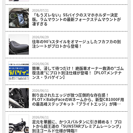
2026/07/21
「もうズレない」SSバイクのスマホホルダー決定
版。ラムマウントの最新フォークステムマウントが
凄すぎる
2026/06/29
往年の90’sスタイルをオマージュしたフカフカの別
注シートがプロトから登場！
2026/06/26
簡単、浸して待つだけ！ 絶版車オーナー救済の“ゴム
復活液”にプロト別注仕様が登場！【PLOTメンテナ
ンス・ラバゲイン】
2026/06/11
削り出されたエッジが放つ圧倒的な存在感！
PLOT×BabyFaceのWネームから、新型CB1000F用
の最高峰ステップキット「ブライトエッジ」が降
臨！
2026/06/11
足元を華麗に、かつスパルタンに引き締める！ プロ
トから超王道の「SUNSTARプレミアムレーシング」
別注ゴールド仕様が降臨!!