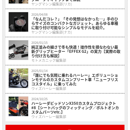
ヤングマシン編集部(リカ)
2026/04/08
「なんだコレ？」「その発想はなかった…」手のひ
らサイズのコンパクトなガジェット。あらゆる車種
に取り付け可能なシンプルなモデルを紹介。
ヤングマシン編集部(ナカ)
2026/01/15
純正並みの細さで冬も快適！操作性を損なわない最
新グリップヒーター「EFFEX G2」の実力【実際の取
り付け方も解説】
モトメカニック編集部
2025/01/14
「誰にでも気軽に乗れるハーレー」エボリューショ
ンモデルのカスタムコンプリート車「ニューフリス
コスタイル」に乗ってみた
ウィズハーレー編集部
2024/10/25
ハーレーダビッドソンX350カスタムプロジェクト
#8【シートバッグのフィッティング／ボルトオンカ
スタムパーツetc.】
ウィズハーレー編集部