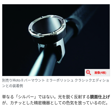
画像(4枚)
別売りMoto II バーマウント ミラーポリッシュ クラシックエディショ
ンとの装着例
単なる「シルバー」ではない。光を鋭く反射する
鏡面仕上げ
が、カチッとした精密機器としての色気を放っているのだ。