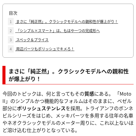
目次
1
まさに「純正然」。クラシックモデルへの親和性が爆上がり！
2
「シンプル×スマート」は、もはや一つの完成形へ
3
スペック＆プライス
4
周辺パーツもポリッシュでキメろ！
まさに「純正然」。クラシックモデルへの親和性
が爆上がり！
今回のトピックは、何と言ってもその
質感
にある。 「Moto
II」のシンプルかつ機能的なフォルムはそのままに、ベゼル
部分に
ポリッシュステンレス
を採用。トライアンフのボンネ
ビルシリーズをはじめ、メッキパーツを多用する往年の名車
やネオクラシックモデルのメーター周りに、これ以上ないほ
ど溶け込む仕上がりとなっている。