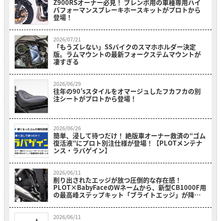
Z900RSオーナー必見！ ブレンボ用の車種専用ハイ
パフォーマンスブレーキホースキットがプロトから
登場！
2026/07/21
「もうズレない」SSバイクのスマホホルダー決定
版。ラムマウントの最新フォークステムマウントが
凄すぎる
2026/06/29
往年の90’sスタイルをオマージュしたフカフカの別
注シートがプロトから登場！
2026/06/26
簡単、浸して待つだけ！ 絶版車オーナー救済の“ゴム
復活液”にプロト別注仕様が登場！【PLOTメンテナ
ンス・ラバゲイン】
2026/06/11
削り出されたエッジが放つ圧倒的な存在感！
PLOT×BabyFaceのWネームから、新型CB1000F用
の最高峰ステップキット「ブライトエッジ」が降
臨！
2026/06/11