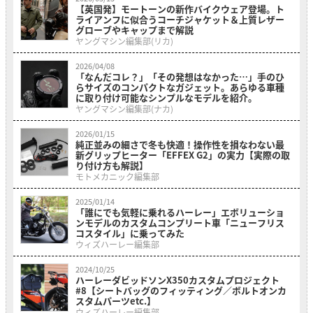
【英国発】モートーンの新作バイクウェア登場。ト
ライアンフに似合うコーチジャケット＆上質レザー
グローブやキャップまで解説
ヤングマシン編集部(リカ)
2026/04/08
「なんだコレ？」「その発想はなかった…」手のひ
らサイズのコンパクトなガジェット。あらゆる車種
に取り付け可能なシンプルなモデルを紹介。
ヤングマシン編集部(ナカ)
2026/01/15
純正並みの細さで冬も快適！操作性を損なわない最
新グリップヒーター「EFFEX G2」の実力【実際の取
り付け方も解説】
モトメカニック編集部
2025/01/14
「誰にでも気軽に乗れるハーレー」エボリューショ
ンモデルのカスタムコンプリート車「ニューフリス
コスタイル」に乗ってみた
ウィズハーレー編集部
2024/10/25
ハーレーダビッドソンX350カスタムプロジェクト
#8【シートバッグのフィッティング／ボルトオンカ
スタムパーツetc.】
ウィズハーレー編集部