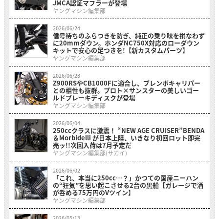
JMCA認証マフラーが登場
ヤングマシン編集部
2026/06/24
信号待ちのふらつきを防ぎ、純正の乗り味を損なわず
に20mmダウン。ホンダNC750X対応のローダウン
キットで安心の足つきを!【新カスタムパーツ】
ヤングマシン編集部
2026/06/23
Z900RSやCB1000Fに適合し、ブレンボキャリパー
との相性も抜群。プロト×サンスターの美しいゴー
ルドブレーキディスクが登場
ヤングマシン編集部
2026/06/04
250ccクラスに激震！ “NEW AGE CRUISER”BENDA
＆Morbidelli が日本上陸、いきなり初回ロット即完
売ッ!!次回入荷は7月予定だ
ヤングマシン編集部(サカイ)
2026/06/02
「これ、本当に250cc…？」かつての国産ニーハン
の“狂気”を思い起こさせる2台の黒船【ガレージで酒
が呑める75万円のVツイン】
ヤングマシン編集部
2026/05/13