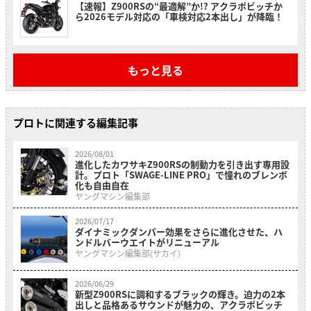
【速報】Z900RSの“最適解”か!? アクラポビッチか
ら2026モデル対応の「車検対応2本出し」が降臨！
もっと見る
プロトに関連する編集記事
2026/08/01
進化したカワサキZ900RSの制動力を引き出す専用設
計。プロト「SWAGE-LINE PRO」で憧れのブレンボ
化も自由自在
ヤングマシン編集部
2026/07/17
ダイナミックダンパー効果をさらに進化させた、ハ
ンドルバーウエイトがリニューアル
ヤングマシン編集部(サカイ)
2026/06/29
新型Z900RSに調和するブラックの輝き。迫力の2本
出しと品格あるサウンドが魅力の、アクラポビッチ