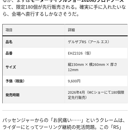
にて、限定180個が先行販売される。確実に手に入れたいな
ら、会場へ直行するしかなさそうだ。
項目
詳細
品名
ゲルザブRS（アール エス）
品番
EHZ2326（仮）
縦230mm × 横260mm × 厚さ
サイズ
12mm
予価（税抜）
9,600円
2026年4月（MCショーにて180個限
発売時期
定先行販売）
パッセンジャーからの「お尻痛い……」というクレームは、
ライダーにとってツーリング継続の死活問題。この「RS」