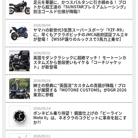
足元を華麗に、かつスパルタンに引き締める！ プロ
トから超王道の「SUNSTARプレミアムレーシング」
別注ゴールド仕様が降臨!!
2026/06/04
ヤマハの新世代3気筒スーパースポーツ『YZF-R9』
に、早くもアクラポビッチのJMCA政府認証フルエキ
が登場！【WSSP譲りのルックスで3馬力上乗せ】
2026/05/31
英国モダンクラシックに超絶マッチ！ モートーンカ
スタムズから普段使いもイケる「コーチジャケッ
ト」が新登場
2026/05/18
紳士の祭典に“英国流”カスタムの真髄が降臨！プロ
トが展開する「MOTONE CUSTOMS」がDGR 2026
東京に参戦
2026/05/14
ボンネビル乗り待望！ 鏡面仕上げの「ビーライン
Moto II」は、ネオクラのコクピットに革命を起こす
か?!
2026/05/11