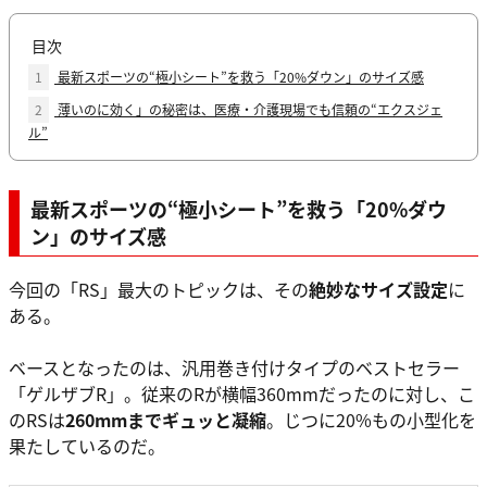
目次
1
最新スポーツの“極小シート”を救う「20%ダウン」のサイズ感
2
薄いのに効く」の秘密は、医療・介護現場でも信頼の“エクスジェ
ル”
最新スポーツの“極小シート”を救う「20%ダウ
ン」のサイズ感
今回の「RS」最大のトピックは、その
絶妙なサイズ設定
に
ある。
ベースとなったのは、汎用巻き付けタイプのベストセラー
「ゲルザブR」。従来のRが横幅360mmだったのに対し、こ
のRSは
260mmまでギュッと凝縮
。じつに20%もの小型化を
果たしているのだ。