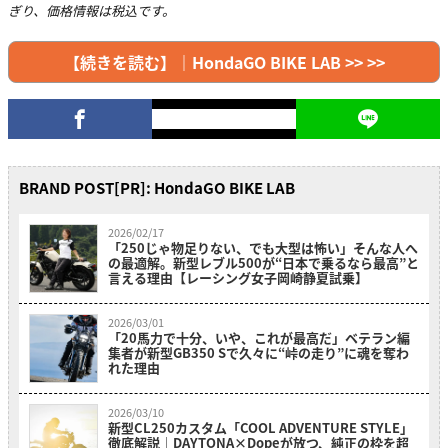
ぎり、価格情報は税込です。
【続きを読む】｜HondaGO BIKE LAB >> >>
BRAND POST[PR]: HondaGO BIKE LAB
2026/02/17
「250じゃ物足りない、でも大型は怖い」そんな人へ
の最適解。新型レブル500が“日本で乗るなら最高”と
言える理由【レーシング女子岡崎静夏試乗】
2026/03/01
「20馬力で十分、いや、これが最高だ」ベテラン編
集者が新型GB350 Sで久々に“峠の走り”に魂を奪わ
れた理由
2026/03/10
新型CL250カスタム「COOL ADVENTURE STYLE」
徹底解説｜DAYTONA×Dopeが放つ、純正の枠を超