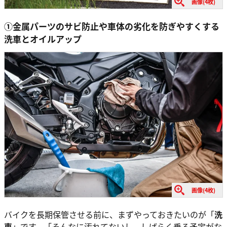
画像(4枚)
①金属パーツのサビ防止や車体の劣化を防ぎやすくする
洗車とオイルアップ
画像(4枚)
バイクを長期保管させる前に、まずやっておきたいのが「
洗
車
」です。「そんなに汚れてないし、しばらく乗る予定がな