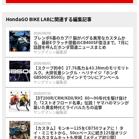
HondaGO BIKE LABに関連する編集記事
2026/08/05
ブレンボ6基のカブ!? 脳がバグる異常なカスタムか
ら、最新Eクラッチ搭載のCB400SF復活まで。7月に
話題を呼んだホンダ関連ニュースまとめ
ヤングマシン編集部
2026/08/01
【スクープ的中】27.76馬力＆43.3Nmのモリモリト
ルク。大排気量シングル・ヘリテイジ「ホンダ
GB500(CB500)」がインドでついにアンベール
ヤングマシン編集部
2026/07/31
【DT200R/CRM/KDX/RH】80〜90年代を駆け抜け
た「2ストオフロード名車」伝説！ヤマハのマシンが
築いた黄金時代とライバルたちの追撃
ヤングマシン編集部
2026/07/30
【カスタム】モンキー125をCB750フォアに！ タ
イ・ミニモトから、50ccベースに続き125版オリジ
ナルカスタムキットも登場【メディア初公開】