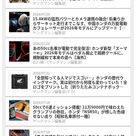
ヤングマシン編集部
2026/07/29
15.8kWの猛烈パワーとカメラ連携の融合! 街乗りか
らサーキット走行までこなす、中国ホンダの万能電動
カフェレーサーが2026年モデルにアップデート【海
外】
ヤングマシン編集部
2026/07/28
あの50cc名車が電動で完全復活! ホンダ新型「ズーマ
ーe:」2026年モデルはペダル廃止で超絶クールに。
規制緩和で本来の姿へ【海外】
石川順一(ヤングマシン編集部)
2026/07/22
「全部知ってる人マジでスゴい…」ホンダの歴代ウ
イングマーク。実は初代から何度も変わっていた！全
ロゴをプリントした［折りたたみコンテナボックス
ホンダウィングヒストリー］
ヤングマシン編集部(ナカ)
2026/07/18
50ccで6速ミッション搭載! 21万9000円で味わえた
グランプリの熱狂、ホンダ「NSR50」が残した色褪
せない走り【昭和名車原付一種】
ヤングマシン編集部
2026/07/16