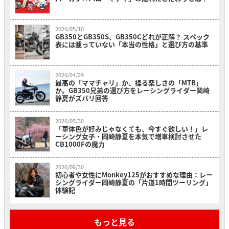
2026/05/10
GB350とGB350S、GB350Cどれが正解？ スペック
表には載っていない「本当の性格」と選び方の基準
2026/04/29
最高の「ママチャリ」か、操る楽しさの「MTB」
か。GB350兄弟の選び方をレーシングライダー岡崎
静夏がズバリ回答
2026/05/30
「車体色が好みじゃなくても、今すぐ欲しい！」レ
ーシング女子・岡崎静夏を本気で増車検討させた
CB1000Fの魔力
2026/06/30
初心者や女性にMonkey125がおすすめな理由：レー
シングライダー岡崎静夏の「片道1時間ツーリング」
体験記
もっと見る