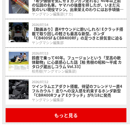
「希少価値を気にせずガンガン走れる」40年以上前
の伝説の名車。ヤマハの後塵を拝したが、いまだ元
気のいい現役マシン。出来栄えのわりにはお手頃価格
の「ホンダ・RS500R」を紹介
ヤングマシン編集部(ナカ)
2026/07/14
【動画あり】直4サウンドに酔いしれろ! Eクラッチ搭
載で取り回しの軽さも最高な新型。ホンダ
「CB400SF＆CBR400RF」の足つきと排気音に迫る
ヤングマシン編集部
2026/07/13
鈴鹿で乗って40年。フュージョンという「至高の軟
体動物」に心底感心した話【柏 秀樹の昭和〜平成 カ
タログ蔵出しコラム Vol.33】
柏秀樹(ヤングマシン編集部)
2026/07/12
ツインラムエアダクト搭載、待望のフレンドリー直4
フルカウル！ 走りへの没入感を約束するホンダ新型
「CBR400Rフォア Eクラッチ」が9/18に発売
ヤングマシン編集部
もっと見る