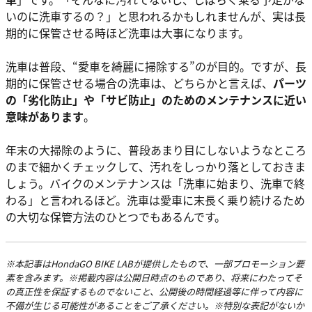
いのに洗車するの？」と思われるかもしれませんが、実は長
期的に保管させる時ほど洗車は大事になります。
洗車は普段、“愛車を綺麗に掃除する”のが目的。ですが、長
期的に保管させる場合の洗車は、どちらかと言えば、
パーツ
の「劣化防止」や「サビ防止」のためのメンテナンスに近い
意味があります
。
年末の大掃除のように、普段あまり目にしないようなところ
のまで細かくチェックして、汚れをしっかり落としておきま
しょう。バイクのメンテナンスは「洗車に始まり、洗車で終
わる」と言われるほど。洗車は愛車に末長く乗り続けるため
の大切な保管方法のひとつでもあるんです。
※本記事はHondaGO BIKE LABが提供したもので、一部プロモーション要
素を含みます。※掲載内容は公開日時点のものであり、将来にわたってそ
の真正性を保証するものでないこと、公開後の時間経過等に伴って内容に
不備が生じる可能性があることをご了承ください。※特別な表記がないか