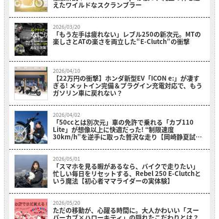
えたワイルドなスクランブラー
2026/03/20
「もう左手は疲れない」レブル250の新次元。MTの
楽しさとATの楽さを両立した“E-Clutch”の衝撃
2026/04/10
【22万円の衝撃】ホンダ新型EV「ICON e:」が凄す
ぎる! メットイン完備＆プラグイン充電対応で、もう
ガソリン車に戻れない？
2026/04/02
「50ccとは別次元」車の免許で乗れる「カブ110
Lite」が想像以上に快適だった! “制限速度
30km/h”を逆手に取った贅沢な走り【岡崎静夏試乗
レビュー】
2026/05/01
「スマホを見る暇があるなら、バイクで走りたい」
忙しい毎日をリセットする、Rebel 250 E-Clutchと
いう魔法【初心者ママライダーの実体験】
2026/05/20
ただの移動が、心躍る時間に。大人かわいい「スー
パーカブ×ハローキティ」の隠れたこだわりとは？