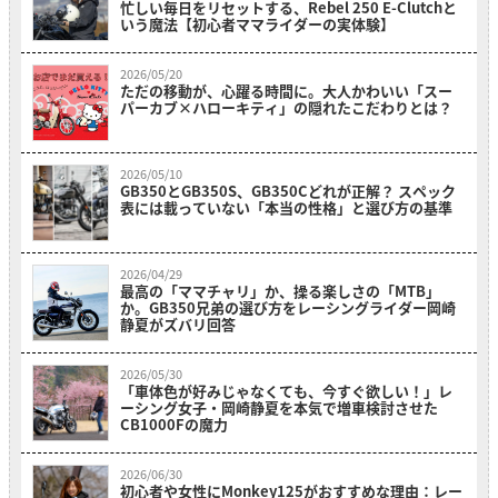
忙しい毎日をリセットする、Rebel 250 E-Clutchと
いう魔法【初心者ママライダーの実体験】
2026/05/20
ただの移動が、心躍る時間に。大人かわいい「スー
パーカブ×ハローキティ」の隠れたこだわりとは？
2026/05/10
GB350とGB350S、GB350Cどれが正解？ スペック
表には載っていない「本当の性格」と選び方の基準
2026/04/29
最高の「ママチャリ」か、操る楽しさの「MTB」
か。GB350兄弟の選び方をレーシングライダー岡崎
静夏がズバリ回答
2026/05/30
「車体色が好みじゃなくても、今すぐ欲しい！」レ
ーシング女子・岡崎静夏を本気で増車検討させた
CB1000Fの魔力
2026/06/30
初心者や女性にMonkey125がおすすめな理由：レー