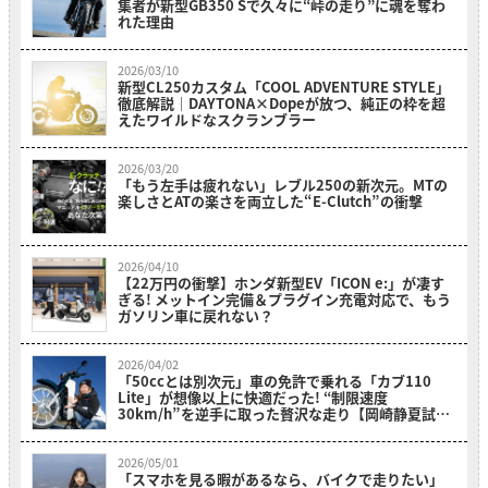
集者が新型GB350 Sで久々に“峠の走り”に魂を奪わ
れた理由
2026/03/10
新型CL250カスタム「COOL ADVENTURE STYLE」
徹底解説｜DAYTONA×Dopeが放つ、純正の枠を超
えたワイルドなスクランブラー
2026/03/20
「もう左手は疲れない」レブル250の新次元。MTの
楽しさとATの楽さを両立した“E-Clutch”の衝撃
2026/04/10
【22万円の衝撃】ホンダ新型EV「ICON e:」が凄す
ぎる! メットイン完備＆プラグイン充電対応で、もう
ガソリン車に戻れない？
2026/04/02
「50ccとは別次元」車の免許で乗れる「カブ110
Lite」が想像以上に快適だった! “制限速度
30km/h”を逆手に取った贅沢な走り【岡崎静夏試乗
レビュー】
2026/05/01
「スマホを見る暇があるなら、バイクで走りたい」