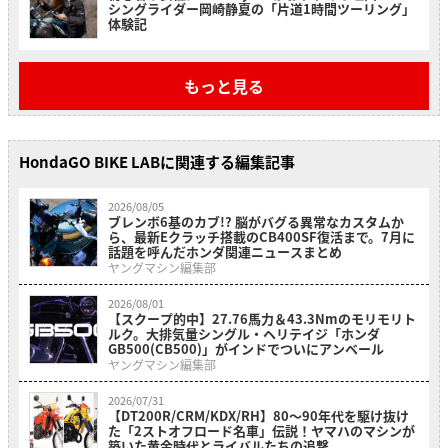
シングライダー岡崎静夏の「片道1時間ツーリング」
体験記
もっと見る
HondaGO BIKE LABに関連する編集記事
2026/08/05
ブレンボ6基のカブ!? 脳がバグる異常なカスタムか
ら、最新Eクラッチ搭載のCB400SF復活まで。7月に
話題を呼んだホンダ関連ニュースまとめ
ヤングマシン編集部
2026/08/01
【スクープ的中】27.76馬力＆43.3Nmのモリモリト
ルク。大排気量シングル・ヘリテイジ「ホンダ
GB500(CB500)」がインドでついにアンベール
ヤングマシン編集部
2026/07/31
【DT200R/CRM/KDX/RH】80〜90年代を駆け抜け
た「2ストオフロード名車」伝説！ヤマハのマシンが
築いた黄金時代とライバルたちの追撃