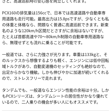
さと、高速巡航時の安心感を両立してくれます。
PCX160の排気量は156ccで、日本では高速道路や自動車専
用道路も走行可能。最高出力は15.8psですが、少なくとも私
の体重と体格なら、問題なく普通に高速巡航できます。新東
名のような120km/h区間だとさすがに余裕はないですが、
たとえば首都高速や70～80km/h制限の自動車専用道路な
ら、無理せずとも流れに乗ることが可能です。
一般道では、さらに力強さが光ります。車重は133kgと、そ
のルックスから想像するよりも軽く、エンジンには低中回転
域トルクがあり、自動変速機のセッティングも絶妙なので、
出足からかなり機敏。しかも伸びやかに加速が続いてくれる
ので、ストレスフリーで走れます。
タンデムでも、一般道ならエンジン性能の余裕は十分。しか
もPCXシリーズは、タンデムシートの居住性がかなり優れて
いるので、二人乗りの機会が多い人にもオススメです。