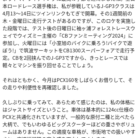
本ロードレース選手権は、私が参戦しているJ-GP3クラスは
4月13～14日にツインリンクもてぎで開幕。その1週間前の
木・金曜日に走行テストがあるのですが、このロケを実施し
た段階では、テスト後の日曜日に袖ヶ浦フォレストレースウ
ェイでウィズミー主催の「CBファンミーティング2024」に
参加し、火曜日には「小室旭のバイクに乗ろう!バイクで遊
ぼう!」で筑波サーキットをCB1300スーパーフォアで走行予
定。CBを2回挟んでのJ-GP3ですから、きっとレースでは
軽々とマシンを振り回せることでしょう。
それはともかく、今月はPCX160をしばらくお借りして、そ
の走りや利便性を再確認しました。
久しぶりに乗ってみて、あらためて感じたのは、私の体格に
はジャストサイズということ。車体は基本的に124cc仕様の
PCXと共通化されていますが、一般的な原付二種と比べたら
大柄で、でもいわゆるビッグスクーターほどの重さやボリュ
ームはありません。この適度な車格が、市街地での扱いやす