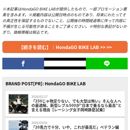
※本記事はHondaGO BIKE LABが提供したもので、一部プロモーション要
素を含みます。※掲載内容は公開日時点のものであり、将来にわたってそ
の真正性を保証するものでないこと、公開後の時間経過等に伴って内容に
不備が生じる可能性があることをご了承ください。※特別な表記がないか
ぎり、価格情報は税込です。
【続きを読む】｜HondaGO BIKE LAB >> >>
BRAND POST[PR]: HondaGO BIKE LAB
2026/02/17
「250じゃ物足りない、でも大型は怖い」そんな人へ
の最適解。新型レブル500が“日本で乗るなら最高”と
言える理由【レーシング女子岡崎静夏試乗】
2026/03/01
「20馬力で十分、いや、これが最高だ」ベテラン編