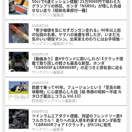
50ccで6速ミッション搭載! 21万9000円で味わえた
グランプリの熱狂、ホンダ「NSR50」が残した色褪
せない走り【昭和名車原付一種】
ヤングマシン編集部
2026/07/16
「希少価値を気にせずガンガン走れる」40年以上前
の伝説の名車。ヤマハの後塵を拝したが、いまだ元
気のいい現役マシン。出来栄えのわりにはお手頃価格
の「ホンダ・RS500R」を紹介
ヤングマシン編集部(ナカ)
2026/07/14
【動画あり】直4サウンドに酔いしれろ! Eクラッチ搭
載で取り回しの軽さも最高な新型。ホンダ
「CB400SF＆CBR400RF」の足つきと排気音に迫る
ヤングマシン編集部
2026/07/13
鈴鹿で乗って40年。フュージョンという「至高の軟
体動物」に心底感心した話【柏 秀樹の昭和〜平成 カ
タログ蔵出しコラム Vol.33】
柏秀樹(ヤングマシン編集部)
2026/07/12
ツインラムエアダクト搭載、待望のフレンドリー直4
フルカウル！ 走りへの没入感を約束するホンダ新型
「CBR400Rフォア Eクラッチ」が9/18に発売
ヤングマシン編集部