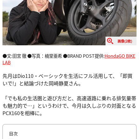
画像(2枚)
●文:田宮 徹 ●写真：楠堂亜希 ●BRAND POST提供:
HondaGO BIKE
LAB
先月はDio110・ベーシックを生活にフル活用して、「即買
いで!」と結論づけた岡崎静夏さん。
「でも私の生活圏と遊び方だと、高速道路に乗れる排気量帯
も魅力的で…」というわけで、今月は久しぶりの対面となる
PCX160を相棒に。
目次