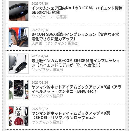
2023/07/19
インカムシェア国内No.1のB+COM。ハイエンド機種
SB6XRが新登場!
ウィズハーレー編集部
2023/05/26
B+COM SB6XR試用インプレッション【実直な正常
進化でさらに魅力アップ】
大屋雄一(ヤングマシン編集部)
2023/04/24
最上級インカム B+COM SB6XR試用インプレッショ
ン【ハイエンドモデルが「R」へ進化！】
ヤングマシン編集部
2023/01/26
ヤンマシ的ホットアイテムピックアップ×9選〈アラ
イヘルメット／クシタニ／BMW etc.〉
ヤングマシン編集部
2022/10/22
ヤンマシ的ホットアイテムピックアップ×9選
〈SHOEI／リゾマ／ダンロップ etc.〉
ヤングマシン編集部