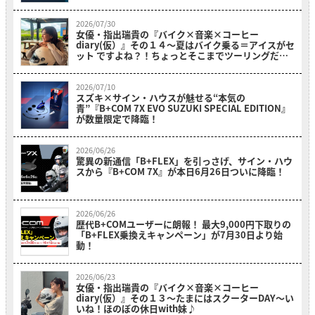
2026/07/30
女優・指出瑞貴の『バイク×音楽×コーヒー
diary(仮）』その１４〜夏はバイク乗る＝アイスがセ
ット ですよね？！ちょっとそこまでツーリングだ
よ！～
2026/07/10
スズキ×サイン・ハウスが魅せる“本気の
青”『B+COM 7X EVO SUZUKI SPECIAL EDITION』
が数量限定で降臨！
2026/06/26
驚異の新通信「B+FLEX」を引っさげ、サイン・ハウ
スから『B+COM 7X』が本日6月26日ついに降臨！
2026/06/26
歴代B+COMユーザーに朗報！ 最大9,000円下取りの
「B+FLEX乗換えキャンペーン」が7月30日より始
動！
2026/06/23
女優・指出瑞貴の『バイク×音楽×コーヒー
diary(仮）』その１３〜たまにはスクーターDAY～い
いね！ほのぼの休日with妹♪