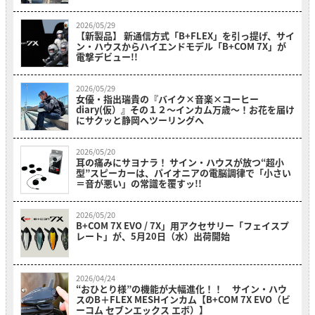
2026/05/29
【新製品】 新通信方式「B+FLEX」を引っ提げ、サイ
ン・ハウスからハイエンドモデル「B+COM 7X」が
電撃デビュー!!
2026/05/29
女優・指出瑞貴の『バイク×音楽×コーヒー
diary(仮）』その１２〜インカム万歳～！お花を届け
にサクッと静岡へツーリングへ
2026/05/20
耳の痛みにサヨナラ！ サイン・ハウスが放つ“超小
型”スピーカーは、パイオニアの電脳調律で「小さい
＝音が悪い」の常識を覆すッ!!
2026/05/20
B+COM 7X EVO / 7X」用アクセサリー「フェイスプ
レート」が、5月20日（水）出荷開始
2026/04/24
“おひとり様”の機能が大幅進化！！ サイン・ハウ
スのB＋FLEX MESHインカム【B+COM 7X EVO（ビ
ーコム セブンエックス エボ）】