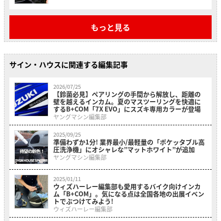
もっと見る
サイン・ハウスに関連する編集記事
2026/07/25
【鈴菌必見】ペアリングの手間から解放し、距離の
壁を越えるインカム。夏のマスツーリングを快適に
するB+COM「7X EVO」にスズキ専用カラーが登場
ヤングマシン編集部
2025/09/25
準備わずか1分! 業界最小/最軽量の「ポケッタブル高
圧洗浄機」にオシャレな”マットホワイト”が追加
ヤングマシン編集部
2025/01/11
ウィズハーレー編集部も愛用するバイク向けインカ
ム「B+COM」。気になる点は全国各地の出展イベン
トでぶつけてみよう!
ウィズハーレー編集部