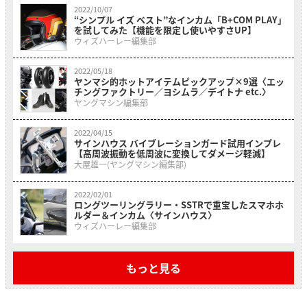
2022/10/07
“シンプル イズ ベスト”なインカム「B+COM PLAY」
を試してみた【機能を限定し使いやすさUP】
ウィズハーレー編集部
2022/05/18
ヤンマシ的ホットアイテムピックアップ×9選〈エッ
チングファクトリー／ヨシムラ／デイトナ etc.〉
ヤングマシン編集部
2022/04/15
サインハウス バイブレーションガード試用インプレ
【高周波振動を低周波に変換してダメージ軽減】
大屋雄一(ヤングマシン編集部)
2022/02/01
ロングツーリングラリー・SSTRで重宝したスマホホ
ルダー＆インカム〈サインハウス〉
ウィズハーレー編集部
もっと見る