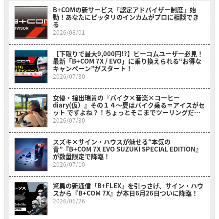
B+COMの新サービス「認定アドバイザー制度」始
動！あなたにピッタリのインカムがプロに相談でき
る
2026/08/01
【下取りで最大9,000円!?】ビーコムユーザー必見！
最新「B+COM 7X / EVO」に乗り換えられる“お得な
キャンペーン”がスタート！
2026/07/30
女優・指出瑞貴の『バイク×音楽×コーヒー
diary(仮）』その１４〜夏はバイク乗る＝アイスがセ
ット ですよね？！ちょっとそこまでツーリングだ
よ！～
2026/07/30
スズキ×サイン・ハウスが魅せる“本気の
青”『B+COM 7X EVO SUZUKI SPECIAL EDITION』
が数量限定で降臨！
2026/07/10
驚異の新通信「B+FLEX」を引っさげ、サイン・ハウ
スから『B+COM 7X』が本日6月26日ついに降臨！
2026/06/26