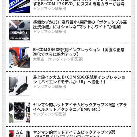
するB+COM「7X EVO」にスズキ専用カラーが登場
ヤングマシン編集部
準備わずか1分! 業界最小/最軽量の「ポケッタブル高
圧洗浄機」にオシャレな”マットホワイト”が追加
ヤングマシン編集部
B+COM SB6XR試用インプレッション【実直な正常
進化でさらに魅力アップ】
大屋雄一(ヤングマシン編集部)
最上級インカム B+COM SB6XR試用インプレッショ
ン【ハイエンドモデルが「R」へ進化！】
ヤングマシン編集部
ヤンマシ的ホットアイテムピックアップ×9選〈アラ
イヘルメット／クシタニ／BMW etc.〉
ヤングマシン編集部
ヤンマシ的ホットアイテムピックアップ×9選
〈SHOEI／リゾマ／ダンロップ etc.〉