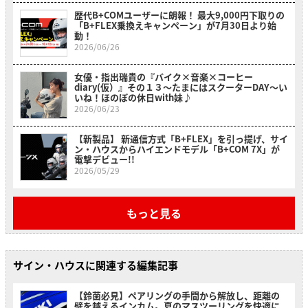
歴代B+COMユーザーに朗報！ 最大9,000円下取りの
「B+FLEX乗換えキャンペーン」が7月30日より始
動！
2026/06/26
女優・指出瑞貴の『バイク×音楽×コーヒー
diary(仮）』その１３〜たまにはスクーターDAY～い
いね！ほのぼの休日with妹♪
2026/06/23
【新製品】 新通信方式「B+FLEX」を引っ提げ、サイ
ン・ハウスからハイエンドモデル「B+COM 7X」が
電撃デビュー!!
2026/05/29
もっと見る
サイン・ハウスに関連する編集記事
【鈴菌必見】ペアリングの手間から解放し、距離の
壁を越えるインカム。夏のマスツーリングを快適に