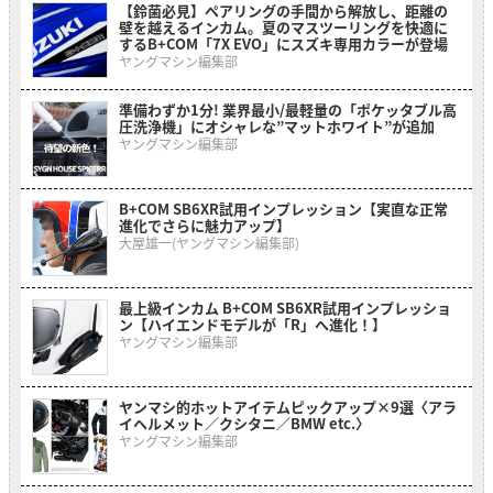
【鈴菌必見】ペアリングの手間から解放し、距離の
壁を越えるインカム。夏のマスツーリングを快適に
するB+COM「7X EVO」にスズキ専用カラーが登場
ヤングマシン編集部
準備わずか1分! 業界最小/最軽量の「ポケッタブル高
圧洗浄機」にオシャレな”マットホワイト”が追加
ヤングマシン編集部
B+COM SB6XR試用インプレッション【実直な正常
進化でさらに魅力アップ】
大屋雄一(ヤングマシン編集部)
最上級インカム B+COM SB6XR試用インプレッショ
ン【ハイエンドモデルが「R」へ進化！】
ヤングマシン編集部
ヤンマシ的ホットアイテムピックアップ×9選〈アラ
イヘルメット／クシタニ／BMW etc.〉
ヤングマシン編集部