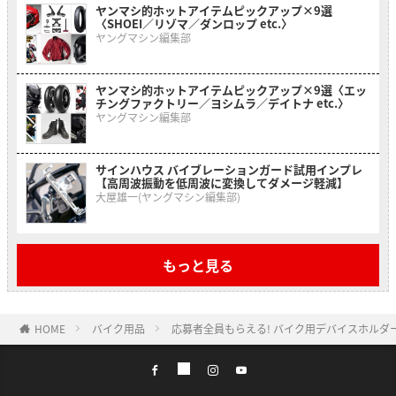
ヤンマシ的ホットアイテムピックアップ×9選
〈SHOEI／リゾマ／ダンロップ etc.〉
ヤングマシン編集部
ヤンマシ的ホットアイテムピックアップ×9選〈エッ
チングファクトリー／ヨシムラ／デイトナ etc.〉
ヤングマシン編集部
サインハウス バイブレーションガード試用インプレ
【高周波振動を低周波に変換してダメージ軽減】
大屋雄一(ヤングマシン編集部)
もっと見る
HOME
バイク用品
応募者全員もらえる! バイク用デバイスホルダー「M