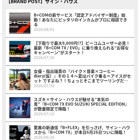
【BRAND POST】サイン・ハウス
B+COMの新サービス「認定アドバイザー制度」始
動！あなたにピッタリのインカムがプロに相談でき
る
2026/08/01
【下取りで最大9,000円!?】ビーコムユーザー必見！
最新「B+COM 7X / EVO」に乗り換えられる“お得な
キャンペーン”がスタート！
2026/07/30
女優・指出瑞貴の『バイク×音楽×コーヒー
diary(仮）』その１４〜夏はバイク乗る＝アイスがセ
ット ですよね？！ちょっとそこまでツーリングだ
よ！～
2026/07/30
スズキ×サイン・ハウスが魅せる“本気の
青”『B+COM 7X EVO SUZUKI SPECIAL EDITION』
が数量限定で降臨！
2026/07/10
驚異の新通信「B+FLEX」を引っさげ、サイン・ハウ
スから『B+COM 7X』が本日6月26日ついに降臨！
2026/06/26