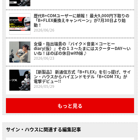
歴代B+COMユーザーに朗報！ 最大9,000円下取りの
「B+FLEX乗換えキャンペーン」が7月30日より始
動！
2026/06/26
女優・指出瑞貴の『バイク×音楽×コーヒー
diary(仮）』その１３〜たまにはスクーターDAY～い
いね！ほのぼの休日with妹♪
2026/06/23
【新製品】 新通信方式「B+FLEX」を引っ提げ、サイ
ン・ハウスからハイエンドモデル「B+COM 7X」が
電撃デビュー!!
2026/05/29
もっと見る
サイン・ハウスに関連する編集記事