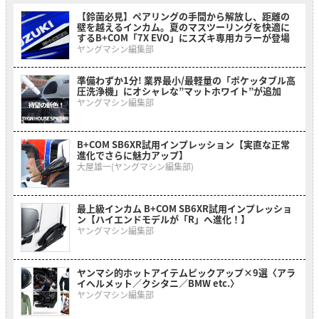
【鈴菌必見】ペアリングの手間から解放し、距離の
壁を越えるインカム。夏のマスツーリングを快適に
するB+COM「7X EVO」にスズキ専用カラーが登場
ヤングマシン編集部
準備わずか1分! 業界最小/最軽量の「ポケッタブル高
圧洗浄機」にオシャレな”マットホワイト”が追加
ヤングマシン編集部
B+COM SB6XR試用インプレッション【実直な正常
進化でさらに魅力アップ】
大屋雄一(ヤングマシン編集部)
最上級インカム B+COM SB6XR試用インプレッショ
ン【ハイエンドモデルが「R」へ進化！】
ヤングマシン編集部
ヤンマシ的ホットアイテムピックアップ×9選〈アラ
イヘルメット／クシタニ／BMW etc.〉
ヤングマシン編集部