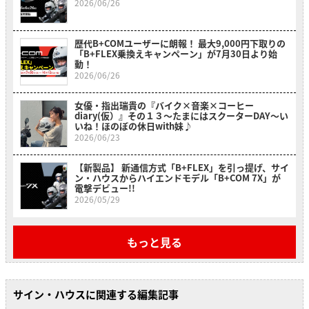
2026/06/26
歴代B+COMユーザーに朗報！ 最大9,000円下取りの
「B+FLEX乗換えキャンペーン」が7月30日より始
動！
2026/06/26
女優・指出瑞貴の『バイク×音楽×コーヒー
diary(仮）』その１３〜たまにはスクーターDAY～い
いね！ほのぼの休日with妹♪
2026/06/23
【新製品】 新通信方式「B+FLEX」を引っ提げ、サイ
ン・ハウスからハイエンドモデル「B+COM 7X」が
電撃デビュー!!
2026/05/29
もっと見る
サイン・ハウスに関連する編集記事