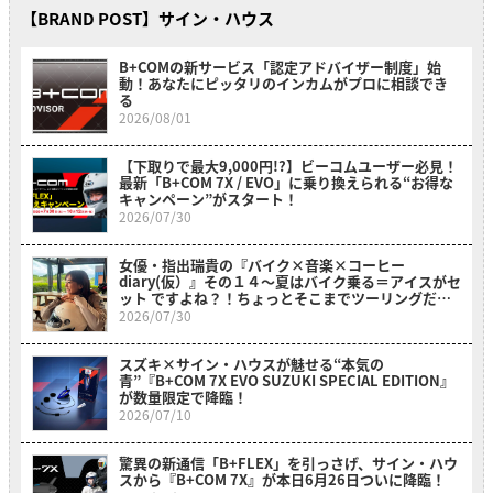
【BRAND POST】サイン・ハウス
B+COMの新サービス「認定アドバイザー制度」始
動！あなたにピッタリのインカムがプロに相談でき
る
2026/08/01
【下取りで最大9,000円!?】ビーコムユーザー必見！
最新「B+COM 7X / EVO」に乗り換えられる“お得な
キャンペーン”がスタート！
2026/07/30
女優・指出瑞貴の『バイク×音楽×コーヒー
diary(仮）』その１４〜夏はバイク乗る＝アイスがセ
ット ですよね？！ちょっとそこまでツーリングだ
よ！～
2026/07/30
スズキ×サイン・ハウスが魅せる“本気の
青”『B+COM 7X EVO SUZUKI SPECIAL EDITION』
が数量限定で降臨！
2026/07/10
驚異の新通信「B+FLEX」を引っさげ、サイン・ハウ
スから『B+COM 7X』が本日6月26日ついに降臨！