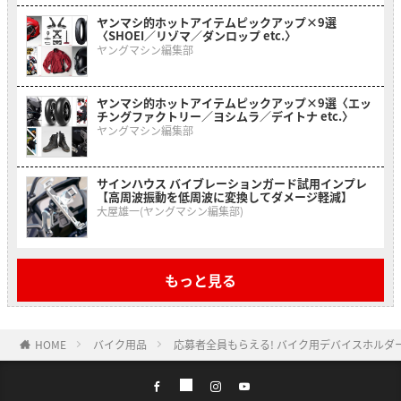
ヤンマシ的ホットアイテムピックアップ×9選
〈SHOEI／リゾマ／ダンロップ etc.〉
ヤングマシン編集部
ヤンマシ的ホットアイテムピックアップ×9選〈エッ
チングファクトリー／ヨシムラ／デイトナ etc.〉
ヤングマシン編集部
サインハウス バイブレーションガード試用インプレ
【高周波振動を低周波に変換してダメージ軽減】
大屋雄一(ヤングマシン編集部)
もっと見る
HOME
バイク用品
応募者全員もらえる! バイク用デバイスホルダー「M