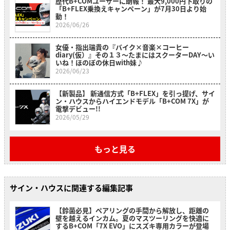
歴代B+COMユーザーに朗報！ 最大9,000円下取りの
「B+FLEX乗換えキャンペーン」が7月30日より始
動！
2026/06/26
女優・指出瑞貴の『バイク×音楽×コーヒー
diary(仮）』その１３〜たまにはスクーターDAY～い
いね！ほのぼの休日with妹♪
2026/06/23
【新製品】 新通信方式「B+FLEX」を引っ提げ、サイ
ン・ハウスからハイエンドモデル「B+COM 7X」が
電撃デビュー!!
2026/05/29
もっと見る
サイン・ハウスに関連する編集記事
【鈴菌必見】ペアリングの手間から解放し、距離の
壁を越えるインカム。夏のマスツーリングを快適に
するB+COM「7X EVO」にスズキ専用カラーが登場