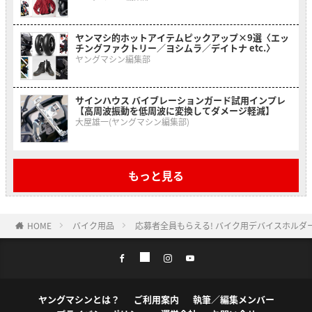
ヤンマシ的ホットアイテムピックアップ×9選〈エッ
チングファクトリー／ヨシムラ／デイトナ etc.〉
ヤングマシン編集部
サインハウス バイブレーションガード試用インプレ
【高周波振動を低周波に変換してダメージ軽減】
大屋雄一(ヤングマシン編集部)
もっと見る
HOME
バイク用品
応募者全員もらえる! バイク用デバイスホルダー「M
ヤングマシンとは？
ご利用案内
執筆／編集メンバー