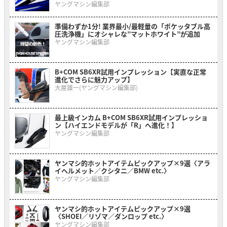
ヤングマシン編集部
準備わずか1分! 業界最小/最軽量の「ポケッタブル高
圧洗浄機」にオシャレな”マットホワイト”が追加
ヤングマシン編集部
B+COM SB6XR試用インプレッション【実直な正常
進化でさらに魅力アップ】
大屋雄一(ヤングマシン編集部)
最上級インカム B+COM SB6XR試用インプレッショ
ン【ハイエンドモデルが「R」へ進化！】
ヤングマシン編集部
ヤンマシ的ホットアイテムピックアップ×9選〈アラ
イヘルメット／クシタニ／BMW etc.〉
ヤングマシン編集部
ヤンマシ的ホットアイテムピックアップ×9選
〈SHOEI／リゾマ／ダンロップ etc.〉
ヤングマシン編集部