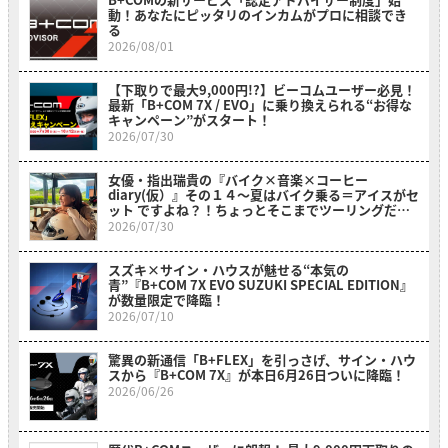
動！あなたにピッタリのインカムがプロに相談でき
る
2026/08/01
【下取りで最大9,000円!?】ビーコムユーザー必見！
最新「B+COM 7X / EVO」に乗り換えられる“お得な
キャンペーン”がスタート！
2026/07/30
女優・指出瑞貴の『バイク×音楽×コーヒー
diary(仮）』その１４〜夏はバイク乗る＝アイスがセ
ット ですよね？！ちょっとそこまでツーリングだ
よ！～
2026/07/30
スズキ×サイン・ハウスが魅せる“本気の
青”『B+COM 7X EVO SUZUKI SPECIAL EDITION』
が数量限定で降臨！
2026/07/10
驚異の新通信「B+FLEX」を引っさげ、サイン・ハウ
スから『B+COM 7X』が本日6月26日ついに降臨！
2026/06/26