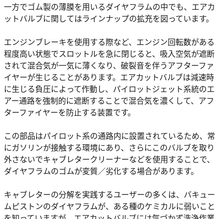
一方でゴム製の薄膜を用いるダイヤフラムの中でも、エアカ
ットバルブに関してはラインナップの拡充を図っています。
エンジンブレーキを使用する際など、エンジン回転数がある
程度高い状態でスロットルを急に閉じると、吸入空気が遮断
されて混合気が一気に薄くなり、破裂音を伴うアフターファ
イヤーが生じることがあります。エアカットバルブは減速時
に生じる負圧によって作動し、パイロットジェット系統のエ
アー通路を強制的に遮断することで混合気を濃くして、アフ
ターファイヤーを防止する装置です。
この部品はパイロット系の通路内に設置されているため、常
にガソリンが接触する環境にあり、さらにこのバルブを取り
外さないでキャブレタークリーナーなどを使用することで、
ダイヤフラムのゴムが変質／劣化する場合があります。
キャブレターの分解を実践するユーザーの多くは、バキュー
ムピストンのダイヤフラムが、ある種のケミカルに弱いこと
を知っていますが、エアカットバルブには気づかず洗浄作業