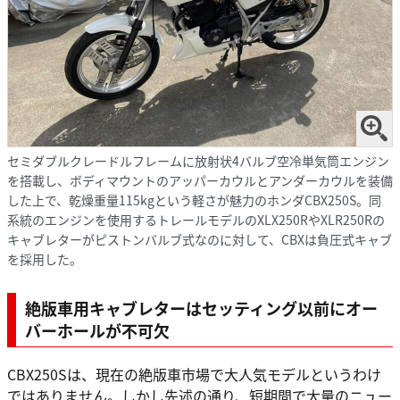
セミダブルクレードルフレームに放射状4バルブ空冷単気筒エンジン
を搭載し、ボディマウントのアッパーカウルとアンダーカウルを装備
した上で、乾燥重量115kgという軽さが魅力のホンダCBX250S。同
系統のエンジンを使用するトレールモデルのXLX250RやXLR250Rの
キャブレターがピストンバルブ式なのに対して、CBXは負圧式キャブ
を採用した。
絶版車用キャブレターはセッティング以前にオー
バーホールが不可欠
CBX250Sは、現在の絶版車市場で大人気モデルというわけ
ではありません。しかし先述の通り、短期間で大量のニュー