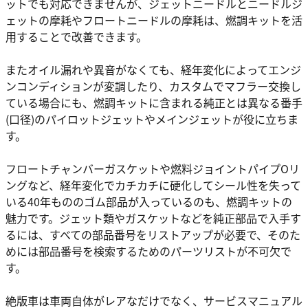
ットでも対応できませんが、ジェットニードルとニードルジ
ェットの摩耗やフロートニードルの摩耗は、燃調キットを活
用することで改善できます。
またオイル漏れや異音がなくても、経年変化によってエンジ
ンコンディションが変調したり、カスタムでマフラー交換し
ている場合にも、燃調キットに含まれる純正とは異なる番手
(口径)のパイロットジェットやメインジェットが役に立ちま
す。
フロートチャンバーガスケットや燃料ジョイントパイプOリ
ングなど、経年変化でカチカチに硬化してシール性を失って
いる40年もののゴム部品が入っているのも、燃調キットの
魅力です。ジェット類やガスケットなどを純正部品で入手す
るには、すべての部品番号をリストアップが必要で、そのた
めには部品番号を検索するためのパーツリストが不可欠で
す。
絶版車は車両自体がレアなだけでなく、サービスマニュアル