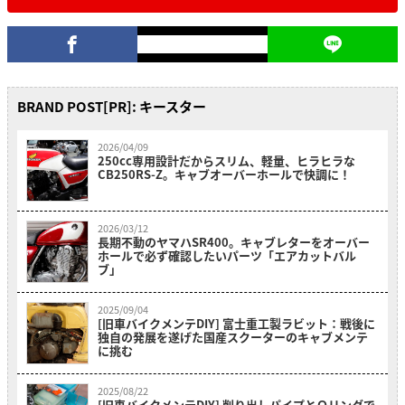
BRAND POST[PR]: キースター
2026/04/09
250cc専用設計だからスリム、軽量、ヒラヒラな
CB250RS-Z。キャブオーバーホールで快調に！
2026/03/12
長期不動のヤマハSR400。キャブレターをオーバー
ホールで必ず確認したいパーツ「エアカットバル
ブ」
2025/09/04
[旧車バイクメンテDIY] 富士重工製ラビット：戦後に
独自の発展を遂げた国産スクーターのキャブメンテ
に挑む
2025/08/22
[旧車バイクメンテDIY] 削り出しパイプとＯリングで