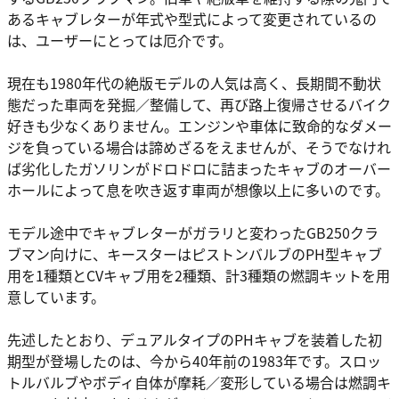
あるキャブレターが年式や型式によって変更されているの
は、ユーザーにとっては厄介です。
現在も1980年代の絶版モデルの人気は高く、長期間不動状
態だった車両を発掘／整備して、再び路上復帰させるバイク
好きも少なくありません。エンジンや車体に致命的なダメー
ジを負っている場合は諦めざるをえませんが、そうでなけれ
ば劣化したガソリンがドロドロに詰まったキャブのオーバー
ホールによって息を吹き返す車両が想像以上に多いのです。
モデル途中でキャブレターがガラリと変わったGB250クラ
ブマン向けに、キースターはピストンバルブのPH型キャブ
用を1種類とCVキャブ用を2種類、計3種類の燃調キットを用
意しています。
先述したとおり、デュアルタイプのPHキャブを装着した初
期型が登場したのは、今から40年前の1983年です。スロッ
トルバルブやボディ自体が摩耗／変形している場合は燃調キ