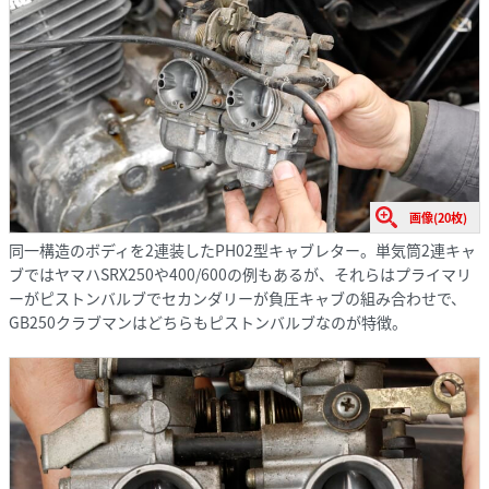
画像(20枚)
同一構造のボディを2連装したPH02型キャブレター。単気筒2連キャ
ブではヤマハSRX250や400/600の例もあるが、それらはプライマリ
ーがピストンバルブでセカンダリーが負圧キャブの組み合わせで、
GB250クラブマンはどちらもピストンバルブなのが特徴。