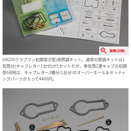
画像(20枚)
GB250クラブマン初期型(E型)用燃調キット。通常の燃調キットは1
気筒分(キャブレター1台分)が1セットだが、単気筒2連キャブの初期
型GB用は、キャブレター2機分(1台分)のオーバーホール＆セッティ
ングパーツが入って4400円。