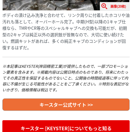
画像(20枚)
ボディの漬け込み洗浄と合わせて、リンク周りに付着したホコリや油
汚れも落として、オーバーホール完了。中期(H型)以降の1キャブ仕
様なら、TMRやCR等のスペシャルキャブへの交換も可能だが、初期
型の2キャブは純正以外の選択肢が皆無なので、大切に使い続けた
い。燃調キットがあれば、多くの純正キャブのコンディションが回
復するはずだ。
※本記事はKEYSTER(岸田精密工業)が提供したもので、一部プロモーショ
ン要素を含みます。※掲載内容は公開日時点のものであり、将来にわたっ
てその真正性を保証するものでないこと、公開後の時間経過等に伴って内
容に不備が生じる可能性があることをご了承ください。※特別な表記がな
いかぎり、価格情報は税込です。
キースター公式サイト >>
キースター [KEYSTER]についてもっと知る