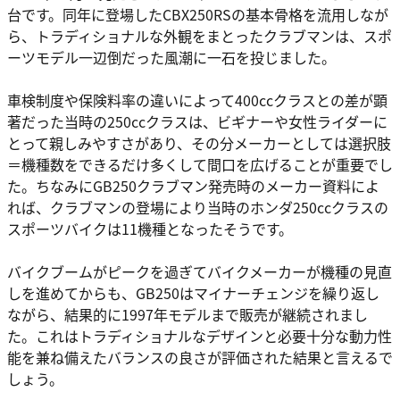
台です。同年に登場したCBX250RSの基本骨格を流用しなが
ら、トラディショナルな外観をまとったクラブマンは、スポ
ーツモデル一辺倒だった風潮に一石を投じました。
車検制度や保険料率の違いによって400ccクラスとの差が顕
著だった当時の250ccクラスは、ビギナーや女性ライダーに
とって親しみやすさがあり、その分メーカーとしては選択肢
＝機種数をできるだけ多くして間口を広げることが重要でし
た。ちなみにGB250クラブマン発売時のメーカー資料によ
れば、クラブマンの登場により当時のホンダ250ccクラスの
スポーツバイクは11機種となったそうです。
バイクブームがピークを過ぎてバイクメーカーが機種の見直
しを進めてからも、GB250はマイナーチェンジを繰り返し
ながら、結果的に1997年モデルまで販売が継続されまし
た。これはトラディショナルなデザインと必要十分な動力性
能を兼ね備えたバランスの良さが評価された結果と言えるで
しょう。