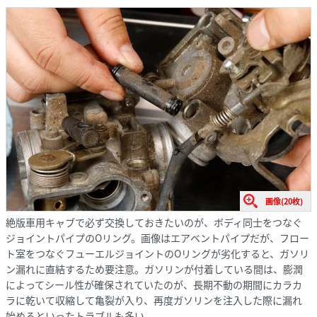
画像(20枚)
絶版車用キャブで必ず交換しておきたいのが、ボディ同士をつなぐ
ジョイントパイプのOリング。画像はエアベントパイプだが、フロー
ト室をつなぐフューエルジョイントのOリングが劣化すると、ガソリ
ン漏れに直結するため要注意。ガソリンが付着している間は、膨潤
によってシール性が確保されていたのが、長期不動の期間にカラカ
ラに乾いて収縮して亀裂が入り、再度ガソリンを注入した際に漏れ
始めるといったトラブルも多い。