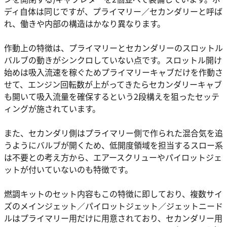
ディ自体は同じですが、プライマリー／セカンダリーと呼ば
れ、働きや内部の構造はかなり異なります。
作動上の特徴は、プライマリーとセカンダリーのスロットル
バルブの動きがシンクロしていない点です。スロットル開け
始めは吸入流速を稼ぐためプライマリーキャブだけを作動さ
せて、エンジン回転数が上がってきたらセカンダリーキャブ
も開いて吸入流量を確保するという2段構えを狙ったセッテ
ィングが施されています。
また、セカンダリ側はプライマリー側で作られた混合気を追
うようにバルブが開くため、低開度領域を担当するスロー系
は不要との考え方から、エアースクリューやパイロットジェ
ットが付いていないのも特徴です。
燃調キットのセット内容もこの特徴に即しており、複数サイ
ズのメインジェット／パイロットジェット／ジェットニード
ルはプライマリー用だけに用意されており、セカンダリー用