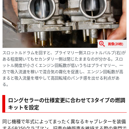
画像(20枚)
スロットルドラムを回すと、プライマリー側スロットルバルブ(右)が
ある程度開いてもセカンダリー側は閉じたままなのが分かる。スロ
ットル開度が小さくエンジン回転数が低いうちはプライマリー、一
方で吸入流速を稼いで混合気の霧化を促進し、エンジン回転数が高
まると吸入流量を増やして高回転域のパンチ感を出せる利点があ
る。
ロングセラーの仕様変更に合わせて3タイプの燃調
キットを設定
同じ機種で年式によってまったく異なるキャブレターを装備
するGB250クラブマン。旧車や絶版車を維持する際の鬼門で