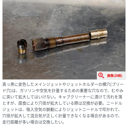
画像(20枚)
真っ黒に変色したメインジェットやジェットホルダーの横穴(ブリー
ド穴)は、ガソリンや空気を計量するための重要な穴なので、むやみ
に突いて拡大してはいけない。キャブクリーナーに漬けて汚れを落
とすが、腐食により穴径が拡大している際は交換が必要。ニードル
ジェットは、吸入空気の脈動によりジェットニードルで叩かれて、
穴径が拡大して混合気が正しく計量できなくなる場合があるので、
走行距離が多い場合は交換したい。