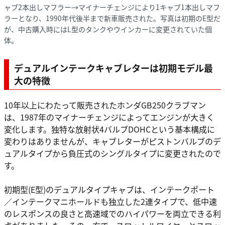
ャブ2本出しマフラー→マイナーチェンジにより1キャブ1本出しマフ
ラーとなり、1990年代後半まで新車販売された。写真は初期のE型だ
が、中古購入時にはL型のタンクやウインカーに変更されていた個
体。
デュアルインテークキャブレターは初期モデル最
大の特徴
10年以上にわたって販売されたホンダGB250クラブマン
は、1987年のマイナーチェンジによってエンジンが大きく
変化します。独特な放射状4バルブDOHCという基本構成に
変わりはありませんが、キャブレターがピストンバルブのデ
ュアルタイプから負圧式のシングルタイプに変更されたので
す。
初期型(E型)のデュアルタイプキャブは、インテークポート
／インテークマニホールドも独立した2連タイプで、低中速
のレスポンスの良さと高速域でのハイパワーを両立できる利