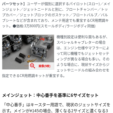
パーツセット】
ユーザーが個別に選択するパイロット(スロー)／メイ
ンジェット／ジェットニードルと別に、フロートチャンバー／トッ
プカバー／ジェットブロックのガスケット／フロートバルブ／バル
ブシートなどが含まれており、メンテ用途でも重宝するCR用燃調キ
ット。●価格:3万800円(スモールボディ/ラージボディ同価)
機種別設定は便利な面もあるが、
スペシャルキャブレターの場合
は、エンジン仕様やマフラーによ
って同じ機種でもジェットセッテ
ィングが異なる場合も多い。その
ような場合に、現状サイズからジ
画像(9枚)
ェットやニードルの組み合わせを
指定できるCR用燃調キットが重宝する。
メインジェット：中心番手を基準に6サイズセット
「中心番手」はキースター用語で、現状のジェットサイズを
示す。メインが#145の場合、薄くなる2サイズと濃くなる3