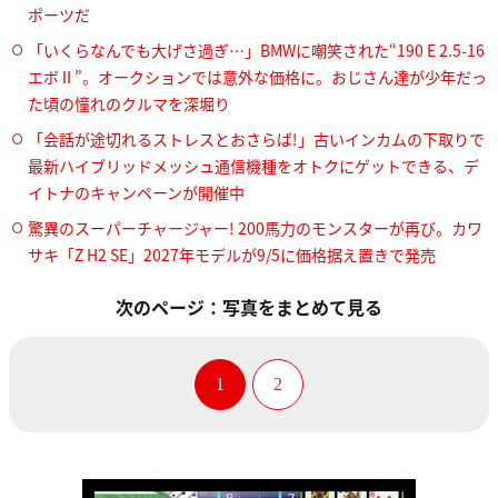
ポーツだ
「いくらなんでも大げさ過ぎ…」BMWに嘲笑された“190 E 2.5-16
エボⅡ”。オークションでは意外な価格に。おじさん達が少年だっ
た頃の憧れのクルマを深堀り
「会話が途切れるストレスとおさらば!」古いインカムの下取りで
最新ハイブリッドメッシュ通信機種をオトクにゲットできる、デ
イトナのキャンペーンが開催中
驚異のスーパーチャージャー! 200馬力のモンスターが再び。カワ
サキ「Z H2 SE」2027年モデルが9/5に価格据え置きで発売
次のページ：写真をまとめて見る
1
2