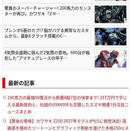
驚異のスーパーチャージャー! 200馬力のモンス
ターが再び。カワサキ「Z H…
ブレンボ6基のカブ!? 脳がバグる異常なカスタ
ムから、最新Eクラッチ搭載のC…
4気筒全盛期に挑んだ2気筒の意地。600台が殺
到した”アマチュアレースの甲子…
最新の記事
190馬力の最強SS復活から鈴鹿8耐7位の快挙まで! 237万円で手に
入る最新技術と、伝説のGSX400Eも交錯したスズキ関連7月注目ニ
ュースまとめ
【黄金の骨格】カワサキ Z250 2027年モデルが9/5に発売決定! 高
級感を極めたツートーンとグラフィック刷新を遂げた本格250ccス