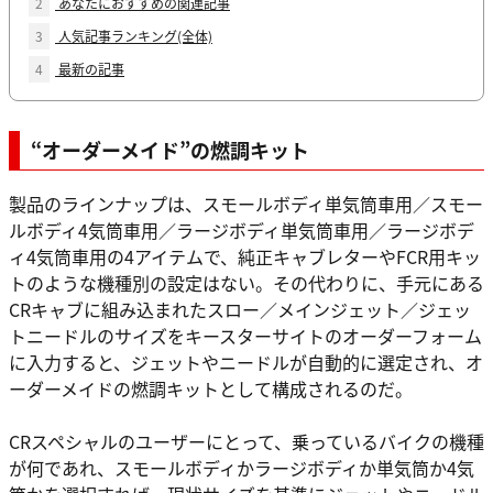
2
あなたにおすすめの関連記事
3
人気記事ランキング(全体)
4
最新の記事
“オーダーメイド”の燃調キット
製品のラインナップは、スモールボディ単気筒車用／スモー
ルボディ4気筒車用／ラージボディ単気筒車用／ラージボデ
ィ4気筒車用の4アイテムで、純正キャブレターやFCR用キッ
トのような機種別の設定はない。その代わりに、手元にある
CRキャブに組み込まれたスロー／メインジェット／ジェッ
トニードルのサイズをキースターサイトのオーダーフォーム
に入力すると、ジェットやニードルが自動的に選定され、オ
ーダーメイドの燃調キットとして構成されるのだ。
CRスペシャルのユーザーにとって、乗っているバイクの機種
が何であれ、スモールボディかラージボディか単気筒か4気