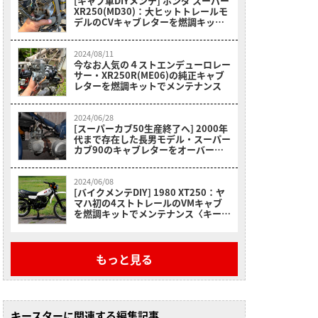
[キャブ車DIYメンテ] ホンダ スーパー
XR250(MD30)：大ヒットトレールモ
デルのCVキャブレターを燃調キット
でリフレッシュ
2024/08/11
今なお人気の４ストエンデューロレー
サー・XR250R(ME06)の純正キャブ
レターを燃調キットでメンテナンス
2024/06/28
[スーパーカブ50生産終了へ] 2000年
代まで存在した長男モデル・スーパー
カブ90のキャブレターをオーバーホ
ール
2024/06/08
[バイクメンテDIY] 1980 XT250：ヤ
マハ初の4ストトレールのVMキャブ
を燃調キットでメンテナンス〈キース
ター〉
もっと見る
キースターに関連する編集記事