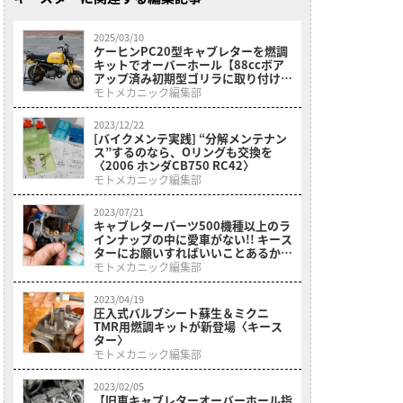
2025/03/10
ケーヒンPC20型キャブレターを燃調
キットでオーバーホール【88ccボア
アップ済み初期型ゴリラに取り付けた
い】
モトメカニック編集部
2023/12/22
[バイクメンテ実践] “分解メンテナン
ス”するのなら、Oリングも交換を
〈2006 ホンダCB750 RC42〉
モトメカニック編集部
2023/07/21
キャブレターパーツ500機種以上のラ
インナップの中に愛車がない!! キース
ターにお願いすればいいことあるか
も!?〈’74 ヤマハ チャピィ〉
モトメカニック編集部
2023/04/19
圧入式バルブシート蘇生＆ミクニ
TMR用燃調キットが新登場〈キース
ター〉
モトメカニック編集部
2023/02/05
【旧車キャブレターオーバーホール指