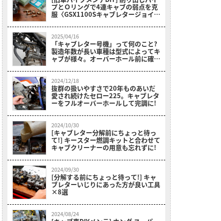
プとＯリングで4連キャブの弱点を克
服〈GSX1100Sキャブレタージョイン
トセット〉
2025/04/16
「キャブレター号機」って何のこと?
製造年数が長い車種は型式によってキ
ャブが様々。オーバーホール前に確認
を〈MD50郵政カブ〉
2024/12/18
抜群の扱いやすさで20年ものあいだ
愛され続けたセロー225。キャブレタ
ーをフルオーバーホールして完調に!
2024/10/30
[キャブレター分解前にちょっと待っ
て!] キースター燃調キットと合わせて
キャブクリーナーの用意も忘れずに!
2024/09/30
[分解する前にちょっと待って!] キャ
ブレターいじりにあった方が良い工具
×8選
2024/08/24