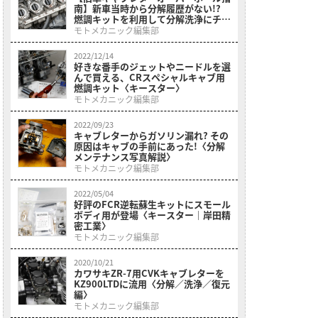
南】新車当時から分解履歴がない!?
燃調キットを利用して分解洗浄にチャ
レンジ
モトメカニック編集部
2022/12/14
好きな番手のジェットやニードルを選
んで買える、CRスペシャルキャブ用
燃調キット〈キースター〉
モトメカニック編集部
2022/09/23
キャブレターからガソリン漏れ? その
原因はキャブの手前にあった!〈分解
メンテナンス写真解説〉
モトメカニック編集部
2022/05/04
好評のFCR逆転蘇生キットにスモール
ボディ用が登場〈キースター｜岸田精
密工業〉
モトメカニック編集部
2020/10/21
カワサキZR-7用CVKキャブレターを
KZ900LTDに流用〈分解／洗浄／復元
編〉
モトメカニック編集部