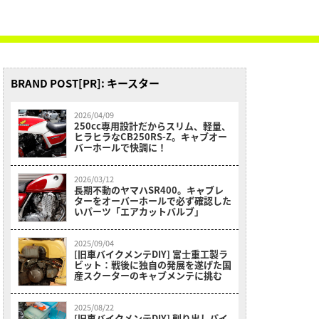
BRAND POST[PR]: キースター
2026/04/09
250cc専用設計だからスリム、軽量、
ヒラヒラなCB250RS-Z。キャブオー
バーホールで快調に！
2026/03/12
長期不動のヤマハSR400。キャブレ
ターをオーバーホールで必ず確認した
いパーツ「エアカットバルブ」
2025/09/04
[旧車バイクメンテDIY] 富士重工製ラ
ビット：戦後に独自の発展を遂げた国
産スクーターのキャブメンテに挑む
2025/08/22
[旧車バイクメンテDIY] 削り出しパイ