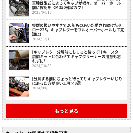
車種は型式によってキャブが様々。オーバーホール
前に確認を〈MD50郵政カブ〉
2025/04/16
抜群の扱いやすさで20年ものあいだ愛され続けたセ
ロー225。キャブレターをフルオーバーホールして完
調に!
2024/12/18
[キャブレター分解前にちょっと待って!] キースター
燃調キットと合わせてキャブクリーナーの用意も忘
れずに!
2024/10/30
[分解する前にちょっと待って!] キャブレターいじり
にあった方が良い工具×8選
2024/09/30
もっと見る