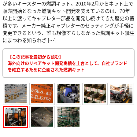
が多いキースターの燃調キット。2010年2月からネット上で
販売開始となった燃調キット開発を支えているのは、70年
以上に渡ってキャブレター部品を開発し続けてきた歴史の蓄
積です。メーカー純正キャブレターのセッティングが手軽に
変更できるという、誰も想像すらしなかった燃調キット誕生
にまつわる知られざ […]
【この記事を最初から読む】
海外向けのリペアキット開発実績を土台として、自社ブランド
を確立するために企画された燃調キット