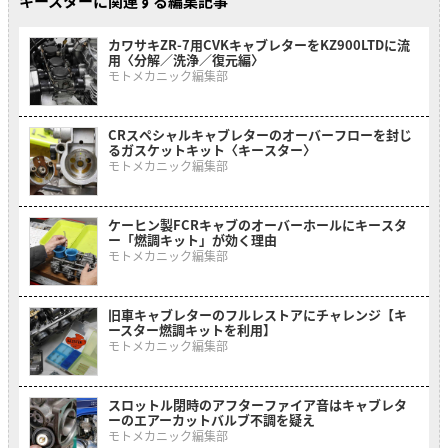
キースターに関連する編集記事
カワサキZR-7用CVKキャブレターをKZ900LTDに流
用〈分解／洗浄／復元編〉
モトメカニック編集部
CRスペシャルキャブレターのオーバーフローを封じ
るガスケットキット〈キースター〉
モトメカニック編集部
ケーヒン製FCRキャブのオーバーホールにキースタ
ー「燃調キット」が効く理由
モトメカニック編集部
旧車キャブレターのフルレストアにチャレンジ【キ
ースター燃調キットを利用】
モトメカニック編集部
スロットル閉時のアフターファイア音はキャブレタ
ーのエアーカットバルブ不調を疑え
モトメカニック編集部