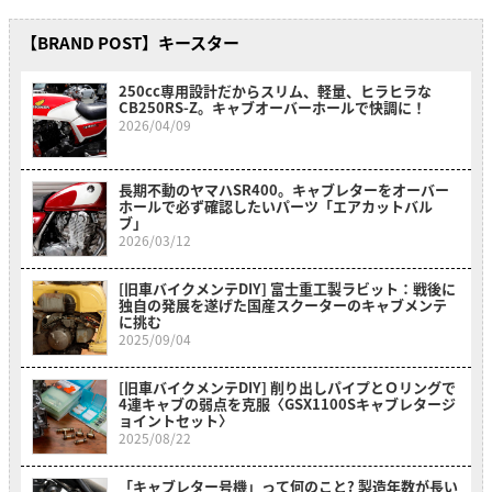
【BRAND POST】キースター
250cc専用設計だからスリム、軽量、ヒラヒラな
CB250RS-Z。キャブオーバーホールで快調に！
2026/04/09
長期不動のヤマハSR400。キャブレターをオーバー
ホールで必ず確認したいパーツ「エアカットバル
ブ」
2026/03/12
[旧車バイクメンテDIY] 富士重工製ラビット：戦後に
独自の発展を遂げた国産スクーターのキャブメンテ
に挑む
2025/09/04
[旧車バイクメンテDIY] 削り出しパイプとＯリングで
4連キャブの弱点を克服〈GSX1100Sキャブレタージ
ョイントセット〉
2025/08/22
「キャブレター号機」って何のこと? 製造年数が長い