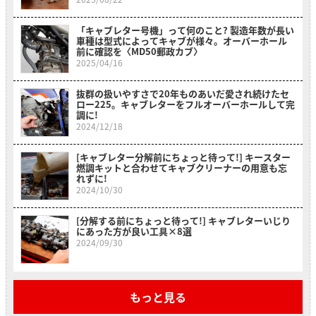
「キャブレター号機」って何のこと? 製造年数が長い
車種は型式によってキャブが様々。オーバーホール
前に確認を〈MD50郵政カブ〉
2025/04/16
抜群の扱いやすさで20年ものあいだ愛され続けたセ
ロー225。キャブレターをフルオーバーホールして完
調に!
2024/12/18
[キャブレター分解前にちょっと待って!] キースター
燃調キットと合わせてキャブクリーナーの用意も忘
れずに!
2024/10/30
[分解する前にちょっと待って!] キャブレターいじり
にあった方が良い工具×8選
2024/09/30
もっと見る