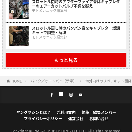
スロットル閉時のアフターファイア音はキャブレタ
ーのエアーカットバルブ不調を疑え
モトメカニック編集部
スロットル戻し時のパンパン音をキャブレター燃調
キットで調整・解決
モトメカニック編集部
もっと見る
HOME
バイク／オートバイ［新車］
海外向けのリペアキット開発
ヤングマシンとは？
ご利用案内
執筆／編集メンバー
プライバシーポリシー
運営会社
お問い合せ
Copyright ©
NAIGAI PUBLISHING CO.,LTD.
All rights reserved.