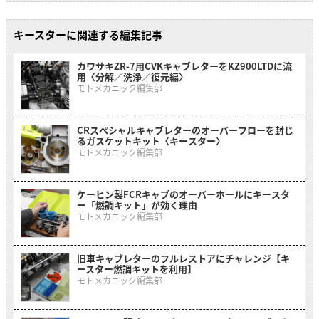
キースターに関連する編集記事
カワサキZR-7用CVKキャブレターをKZ900LTDに流
用〈分解／洗浄／復元編〉
モトメカニック編集部
CRスペシャルキャブレターのオーバーフローを封じ
るガスケットキット〈キースター〉
モトメカニック編集部
ケーヒン製FCRキャブのオーバーホールにキースタ
ー「燃調キット」が効く理由
モトメカニック編集部
旧車キャブレターのフルレストアにチャレンジ【キ
ースター燃調キットを利用】
モトメカニック編集部