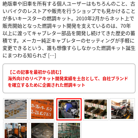
絶版車や旧車を所有する個人ユーザーはもちろんのこと、古
いバイクのレストアや販売を行うショップでも見かけること
が多いキースターの燃調キット。2010年2月からネット上で
販売開始となった燃調キット開発を支えているのは、70年
以上に渡ってキャブレター部品を開発し続けてきた歴史の蓄
積です。メーカー純正キャブレターのセッティングが手軽に
変更できるという、誰も想像すらしなかった燃調キット誕生
にまつわる知られざ […]
【この記事を最初から読む】
海外向けのリペアキット開発実績を土台として、自社ブランド
を確立するために企画された燃調キット