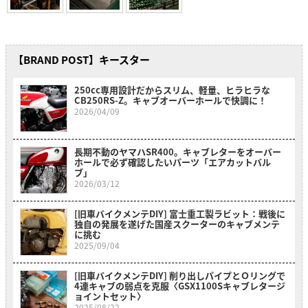
【BRAND POST】キースター
250cc専用設計だからスリム、軽量、ヒラヒラな
CB250RS-Z。キャブオーバーホールで快調に！
2026/04/09
長期不動のヤマハSR400。キャブレターをオーバー
ホールで必ず確認したいパーツ「エアカットバル
ブ」
2026/03/12
[旧車バイクメンテDIY] 富士重工製ラビット：戦後に
独自の発展を遂げた国産スクーターのキャブメンテ
に挑む
2025/09/04
[旧車バイクメンテDIY] 削り出しパイプとＯリングで
4連キャブの弱点を克服〈GSX1100Sキャブレタージ
ョイントセット〉
2025/08/22