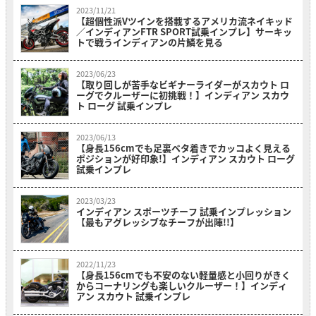
2023/11/21
【超個性派Vツインを搭載するアメリカ流ネイキッド
／インディアンFTR SPORT試乗インプレ】サーキッ
トで戦うインディアンの片鱗を見る
2023/06/23
【取り回しが苦手なビギナーライダーがスカウト ロ
ーグでクルーザーに初挑戦！】インディアン スカウ
ト ローグ 試乗インプレ
2023/06/13
【身長156cmでも足裏ベタ着きでカッコよく見える
ポジションが好印象!】インディアン スカウト ローグ
試乗インプレ
2023/03/23
インディアン スポーツチーフ 試乗インプレッション
【最もアグレッシブなチーフが出陣!!】
2022/11/23
【身長156cmでも不安のない軽量感と小回りがきく
からコーナリングも楽しいクルーザー！】インディ
アン スカウト 試乗インプレ