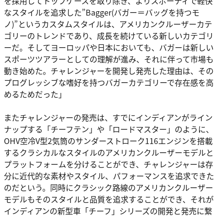
を採用してトップケースを取り除き、よりスポーティで軽快
なスタイルを追求した”Bagger(バガー＝バッグを持つモ
ノ)”というカスタムスタイルは、アメリカンクルーザーカテ
ゴリーのトレンドであり、成長を続けている新しいカテゴリ
ーだ。そしてヨーロッパや日本においても、バガーは新しい
スポーツツアラーとしての理解が進み、それに伴って市場も
動き始めた。チャレンジャーを開発し発売した理由は、その
プログレッシブな嗜好を持つバガーカテゴリーで存在感を高
めるためだった」
またチャレンジャーの発売は、すでにインディアンがライン
ナップする「チーフテン」や「ロードマスター」のように、
OHV空冷V型2気筒のサンダーストローク116エンジンを搭載
するクラシカルなスタイルのアメリカンクルーザーモデルと
プラットフォームを分けることができ、チャレンジャーは存
分に近代的な素材やスタイル、パフォーマンスを追求できた
のだという。同時にクラシック路線のアメリカンクルーザー
モデルもそのスタイルと品質を追求することができ、それが
インディアンの新型車「チーフ」シリーズの開発と発売に繋