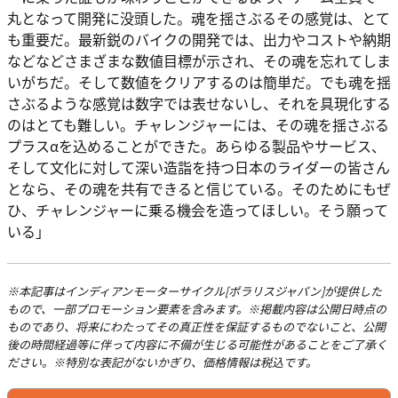
丸となって開発に没頭した。魂を揺さぶるその感覚は、とて
も重要だ。最新鋭のバイクの開発では、出力やコストや納期
などなどさまざまな数値目標が示され、その魂を忘れてしま
いがちだ。そして数値をクリアするのは簡単だ。でも魂を揺
さぶるような感覚は数字では表せないし、それを具現化する
のはとても難しい。チャレンジャーには、その魂を揺さぶる
プラスαを込めることができた。あらゆる製品やサービス、
そして文化に対して深い造詣を持つ日本のライダーの皆さん
となら、その魂を共有できると信じている。そのためにもぜ
ひ、チャレンジャーに乗る機会を造ってほしい。そう願って
いる」
※本記事はインディアンモーターサイクル[ポラリスジャパン]が提供した
もので、一部プロモーション要素を含みます。※掲載内容は公開日時点の
ものであり、将来にわたってその真正性を保証するものでないこと、公開
後の時間経過等に伴って内容に不備が生じる可能性があることをご了承く
ださい。※特別な表記がないかぎり、価格情報は税込です。