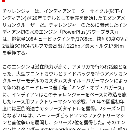
チャレンジャーは、インディアンモーターサイクル(以下イ
ンディアン)が’20年モデルとして発売を開始したモダンアメ
リカンクルーザーだ。チャレンジャーのために開発したイン
ディアン初の水冷エンジン「PowerPlus(パワープラス)」
は、排気量108キュービックインチ/1768cc、挟角60度のV型
2気筒SOHC4バルブで最高出力122hp／最大トルク178Nm
を発揮する。
このエンジンは潜在能力が高く、アメリカで行われ話題とな
った、大型フロントカウルとサイドバッグを持つアメリカン
クルーザーモデルのカスタムスタイル＝バガーマシンによっ
て争われるロードレース選手権「キング・オブ・バガース」
に、インディアンはこのチャレンジャーをベースに改造を施
したレース用ファクトリーマシンで参戦。’20年の開催初年
度には圧倒的速さでシリーズタイトルを獲得。2シーズン目
となる’21年は、ハーレーダビッドソンのファクトリーマシ
ンと首位争いを展開し、シリーズ2位を獲得した。そのエン
ジンはスタンダードのPowerPlusをベースに、レース仕様の