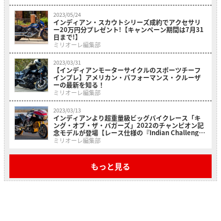
2023/05/24
インディアン・スカウトシリーズ成約でアクセサリ
ー20万円分プレゼント!【キャンペーン期間は7月31
日まで!】
ミリオーレ編集部
2023/03/31
【インディアンモーターサイクルのスポーツチーフ
インプレ】アメリカン・パフォーマンス・クルーザ
ーの最新を知る！
ミリオーレ編集部
2023/03/13
インディアンより超重量級ビッグバイクレース「キ
ング・オブ・ザ・バガーズ」2022のチャンピオン記
念モデルが登場【レース仕様の『Indian Challenger
RR』】
ミリオーレ編集部
もっと見る