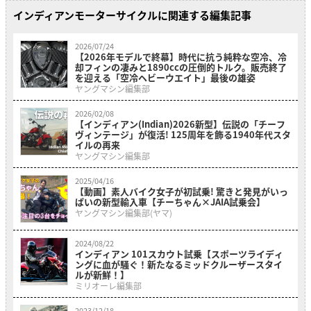
インディアンモーターサイクルに関連する編集記事
2026/07/24
【2026年モデルで終幕】時代に抗う純粋な空冷、冷
却フィンの凄みと1890ccの圧倒的トルク。販売終了
を迎える「空冷ヘビーウエイト」最後の雄姿
ヤングマシン編集部
2026/02/08
【インディアン(Indian)2026新型】伝説の「チーフ
ヴィンテージ」が復活! 125周年を飾る1940年代スタ
イルの再来
ヤングマシン編集部
2025/04/16
【動画】素人バイク女子が初試乗! 驚きと発見がいっ
ぱいの新型輸入車【チーちゃん×JAIA試乗会】
ヤングマシン編集部(ヤマ)
2024/08/22
インディアン 101スカウト試乗【スポーツライディ
ングに血が騒ぐ！新たなるミッドクルーザースタイ
ルが新鮮！】
ミリオーレ編集部
2023/12/18