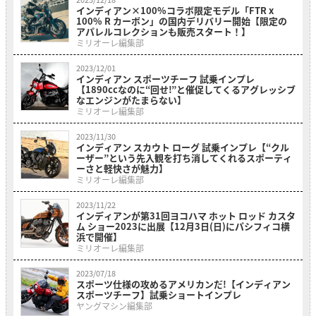
インディアン×100%コラボ限定モデル「FTR x
100% R カーボン」の国内デリバリー開始【限定の
アパレルコレクションも販売スタート！】
ミリオーレ編集部
2023/12/01
インディアン スポーツチーフ 試乗インプレ
【1890ccなのに“回せ!”と催促してくるアグレッシブ
なエンジンがたまらない】
ミリオーレ編集部
2023/11/30
インディアン スカウト ローグ 試乗インプレ【“クル
ーザー”という先入観を打ち消してくれるスポーティ
ーさと軽快さが魅力】
ミリオーレ編集部
2023/11/22
インディアンが第31回ヨコハマ ホット ロッド カスタ
ム ショー2023に出展【12月3日(日)にパシフィコ横
浜で開催】
ミリオーレ編集部
2023/07/18
スポーツ仕様の攻めるアメリカンだ!【インディアン
スポーツチーフ】試乗ショートインプレ
ヤングマシン編集部