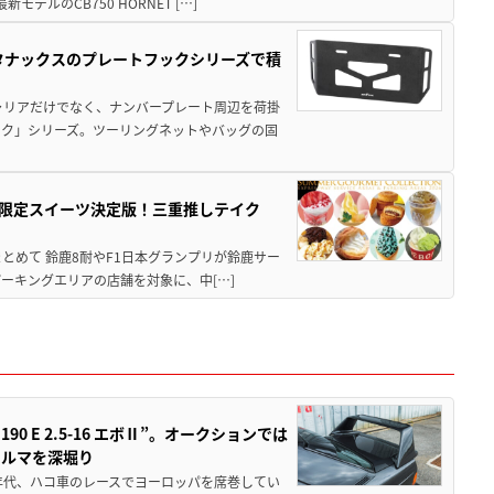
ルのCB750 HORNET […]
！タナックスのプレートフックシリーズで積
ャリアだけでなく、ナンバープレート周辺を荷掛
ック」シリーズ。ツーリングネットやバッグの固
メ＆限定スイーツ決定版！三重推しテイク
もまとめて 鈴鹿8耐やF1日本グランプリが鈴鹿サー
ーキングエリアの店舗を対象に、中[…]
 E 2.5-16 エボⅡ”。オークションでは
クルマを深堀り
80年代、ハコ車のレースでヨーロッパを席巻してい