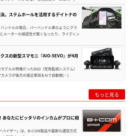
解決。ステムホールを活用するデイトナの
トハンドルの場合、バーハンドル車のようにクラ
とメーターの視認性が悪くなったり、ライディン
スの新型スマモニ『AIO-5EVO』が4月
位モデルの特権だったBSD（死角監視システム）
カメラが後方の接近車両をAIで自動検[…]
もっと見る
動！あなたにピッタリのインカムがプロに相
アドバイザー」は、B+COM製品や最新の通信方式