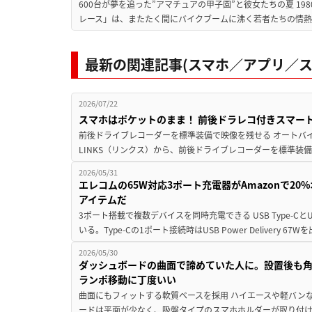
600台が夢を追った”アマチュアの甲子園”と彼女たちの夏 19
レース」は、またたく間にバイクブームに沸く若者たちの情熱の
最新の関連記事(スマホ／アプリ／ス
2026/07/22
スマホはポケットのまま！ 前後ドラレコ付きスマート
前後ドライブレコーダーを標準装備で映像を残せる オートバイ
LINKS（リンクス）から、前後ドライブレコーダーを標準装備
2026/05/31
エレコムの65W対応3ポート充電器がAmazonで20
アイテムだ
3ポート搭載で複数デバイスを同時充電できる USB Type-C
いる。Type-Cの1ポート接続時はUSB Power Delivery 67Wを
2026/05/30
ダッシュボードの曲面で諦めていた人に。設置後も
ランポ移動に丁度いい
曲面にもフィットする軟質ベースを採用 ハイエースや軽バン
ードは平面が少なく、吸盤タイプのスマホホルダーが取り付けにく