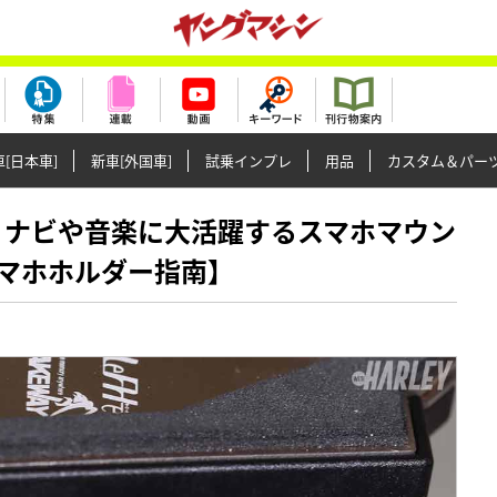
[日本車]
新車[外国車]
試乗インプレ
用品
カスタム＆パー
お供に、ナビや音楽に大活躍するスマホマウン
マホホルダー指南】