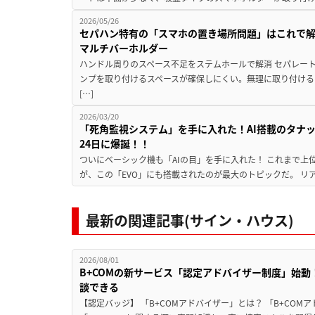
2026/05/26
セパハン特有の「スマホの置き場所問題」はこれで
マルチバーホルダー
ハンドル周りのスペース不足をステムホールで解消 セパレー
ンプを取り付けるスペースが確保しにくい。無理に取り付ける
[…]
2026/03/20
「死角監視システム」を手に入れた！AI搭載のタナック
24日に爆誕！！
ついにベーシック機も「AIの目」を手に入れた！ これまで上
が、この「EVO」にも搭載されたのが最大のトピックだ。 リア
最新の関連記事(サイン・ハウス)
2026/08/01
B+COMの新サービス「認定アドバイザー制度」始
談できる
【認定バッジ】 「B+COMアドバイザー」とは？ 「B+COM