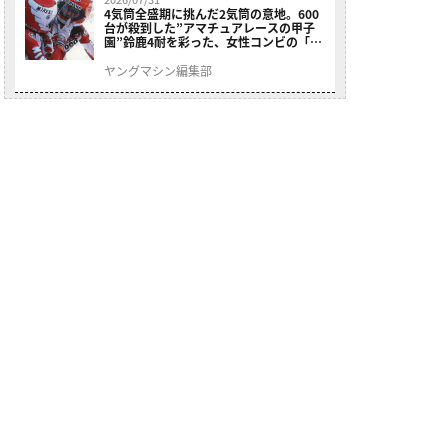
4気筒全盛期に挑んだ2気筒の意地。600
台が殺到した”アマチュアレースの甲子
園”鈴鹿4耐を彩った、女性コンビの「ス
ズキGSX400E」が特別展示開始
ヤングマシン編集部