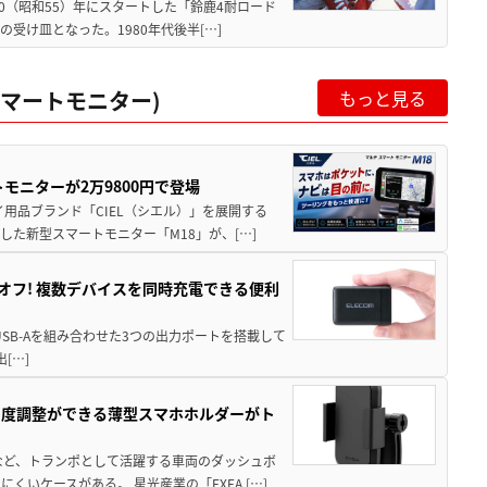
80（昭和55）年にスタートした「鈴鹿4耐ロード
受け皿となった。1980年代後半[…]
マートモニター)
もっと見る
モニターが2万9800円で登場
用品ブランド「CIEL（シエル）」を展開する
した新型スマートモニター「M18」が、[…]
%オフ! 複数デバイスを同時充電できる便利
とUSB-Aを組み合わせた3つの出力ポートを搭載して
出[…]
角度調整ができる薄型スマホホルダーがト
など、トランポとして活躍する車両のダッシュボ
いケースがある。 星光産業の「EXEA […]