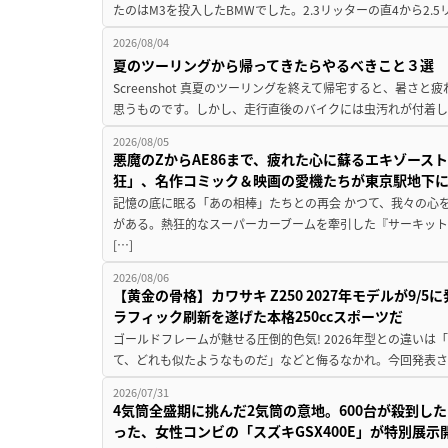
たのはM3を投入したBMWでした。2.3リッターの直4から2.
2026/08/04
夏のツーリングから帰ってきたらやるべきこと３選
Screenshot 真夏のツーリングを終えて帰宅すると、暑さ
思うものです。しかし、走行直後のバイクには虫汚れが付着し
2026/08/05
悪魔のZからAE86まで、疲れた心に蘇るエキゾース
狂」、名作コミック＆映画の愛機たちが東京駅地下
記憶の底に眠る「あの相棒」たちとの再会 かつて、我々の心
がある。熱狂的なスーパーカーブームを牽引した『サーキット
[…]
2026/08/06
【黄金の骨格】カワサキ Z250 2027年モデルが9/
ラフィック刷新を遂げた本格250ccスポーツだ
ゴールドフレームが魅せる圧倒的色気! 2026年型との違いは「
て、どれも似たようなものだ」などと侮るなかれ。今回発表されたカ
2026/07/31
4気筒全盛期に挑んだ2気筒の意地。600台が殺到し
った、女性コンビの「スズキGSX400E」が特別展示