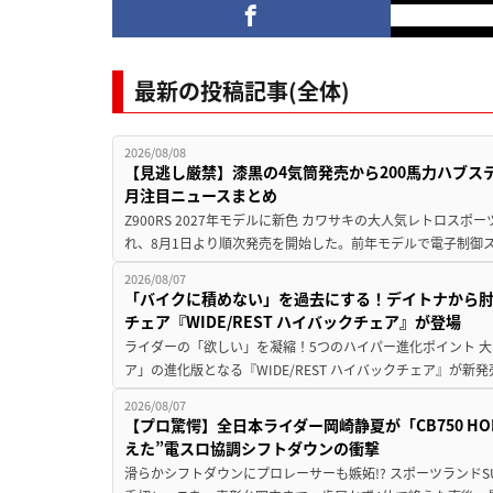
最新の投稿記事(全体)
2026/08/08
【見逃し厳禁】漆黒の4気筒発売から200馬力ハブス
月注目ニュースまとめ
Z900RS 2027年モデルに新色 カワサキの大人気レトロスポー
れ、8月1日より順次発売を開始した。前年モデルで電子制御ス
2026/08/07
「バイクに積めない」を過去にする！デイトナから
チェア『WIDE/REST ハイバックチェア』が登場
ライダーの「欲しい」を凝縮！5つのハイパー進化ポイント 大ヒ
ア」の進化版となる『WIDE/REST ハイバックチェア』が新
2026/08/07
【プロ驚愕】全日本ライダー岡崎静夏が「CB750 HORNE
えた”電スロ協調シフトダウンの衝撃
滑らかシフトダウンにプロレーサーも嫉妬!? スポーツランド