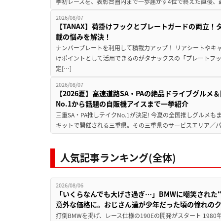
季初レースを、表彰台圏内まで一歩届かず4位で終えた直後、最新モデ
2026/08/07
【TANAX】荷掛けフックとプレートガードの両立
載の悩みを解決！
ナンバープレートを利用して積載力アップ！ リアシートやキ
けポイントとして活用できるのがタナックスの「プレートフ
定[…]
2026/08/07
【2026夏】高速道路SA・PAの絶品ドライブグル
No.1から話題の自販機アイスまで一挙紹介
三重SA・PA推しテイクNo.1が決定! 今夏の全国推しグルメ
キットで開催される三重県。その三重県のサービスエリア／パ
人気記事ランキング(全体)
2026/08/06
「いくらなんでも大げさ過ぎ…」BMWに嘲笑された“190
意外な価格に。おじさん達が少年だった頃の憧れの
打倒BMWを掲げ、レース仕様の190Eの開発がスタート 19