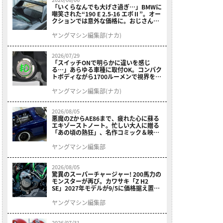
「いくらなんでも大げさ過ぎ…」BMWに
嘲笑された“190 E 2.5-16 エボⅡ”。オー
クションでは意外な価格に。おじさん達
が少年だった頃の憧れのクルマを深堀り
ヤングマシン編集部(ナカ)
2026/07/29
「スイッチONで明らかに違いを感じ
る…」あらゆる車種に取付OK。コンパク
トボディながら1700ルーメンで視界を確
保する［デイトナ・LEDフォグランプユ
ニット プレシャスレイ スモール］
ヤングマシン編集部(ナカ)
2026/08/05
悪魔のZからAE86まで、疲れた心に蘇る
エキゾーストノート。忙しい大人に贈る
「あの頃の熱狂」、名作コミック＆映画
の愛機たちが東京駅地下に期間限定で集
結！
ヤングマシン編集部
2026/08/05
驚異のスーパーチャージャー! 200馬力の
モンスターが再び。カワサキ「Z H2
SE」2027年モデルが9/5に価格据え置き
で発売
ヤングマシン編集部
2026/07/31