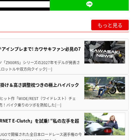
もっと見る
テアインプレまで! カワサキファン必見の7
ツ「Z900RS」シリーズの2027年モデルが発表さ
ロットルや双方向クイック[…]
肘掛け＆高さ調整枕つきの極上ハイバック
ット作「WIDE/REST（ワイドレスト）チェ
発売！バイク乗りのツボを熟知した[…]
T E-Clutch」を試乗! “私の左手を超
SUGOで開催された全日本ロードレース選手権の今