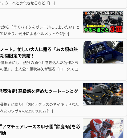
5リッターへと進化させるなど「[…]
と疲れから「早くバイクをガレージにしまいたい」と
ていたり、発汗によるヘルメットやジ[…]
トノート。忙しい大人に贈る「あの頃の熱
に期間限定で集結！
を鷲掴みにし、熱狂の渦へと巻き込んだ名作たち
の狼』。主人公・風吹裕矢が駆る「ロータス ヨ
5に発売決定! 高級感を極めたツートーンとグ
骨格」にあり! 「250ccクラスのネイキッドなん
ワサキのZ250の2027[…]
た”アマチュアレースの甲子園”鈴鹿4耐を彩
開始