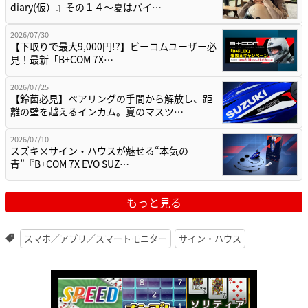
diary(仮）』その１４〜夏はバイ…
2026/07/30
【下取りで最大9,000円!?】ビーコムユーザー必
見！最新「B+COM 7X…
2026/07/25
【鈴菌必見】ペアリングの手間から解放し、距
離の壁を越えるインカム。夏のマスツ…
2026/07/10
スズキ×サイン・ハウスが魅せる“本気の
青”『B+COM 7X EVO SUZ…
もっと見る
スマホ／アプリ／スマートモニター
サイン・ハウス