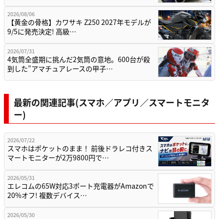
2026/08/06
【黄金の骨格】カワサキ Z250 2027年モデルが
9/5に発売決定! 高級…
2026/07/31
4気筒全盛期に挑んだ2気筒の意地。600台が殺
到した”アマチュアレースの甲子…
最新の関連記事(スマホ／アプリ／スマートモニタ
ー)
2026/07/22
スマホはポケットのまま！ 前後ドラレコ付きス
マートモニターが2万9800円で…
2026/05/31
エレコムの65W対応3ポート充電器がAmazonで
20%オフ! 複数デバイス…
2026/05/30