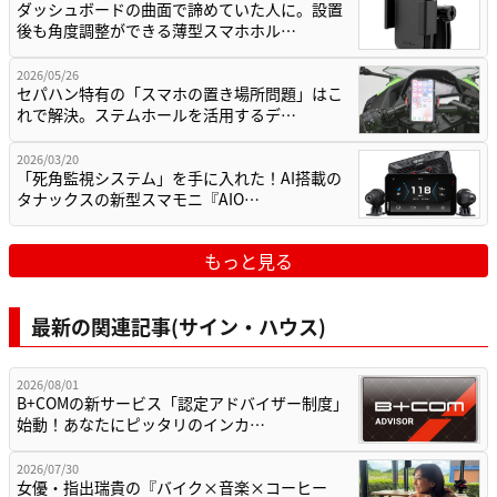
ダッシュボードの曲面で諦めていた人に。設置
後も角度調整ができる薄型スマホホル…
2026/05/26
セパハン特有の「スマホの置き場所問題」はこ
れで解決。ステムホールを活用するデ…
2026/03/20
「死角監視システム」を手に入れた！AI搭載の
タナックスの新型スマモニ『AIO…
もっと見る
最新の関連記事(サイン・ハウス)
2026/08/01
B+COMの新サービス「認定アドバイザー制度」
始動！あなたにピッタリのインカ…
2026/07/30
女優・指出瑞貴の『バイク×音楽×コーヒー