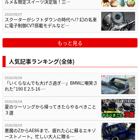
ルメ＆限定スイーツ決定版！三…
2026/08/07
スクーターがシフトダウンの時代へ!? 幻の名車
に電子制御CVT搭載モデルなど…
もっと見る
人気記事ランキング(全体)
2026/08/06
「いくらなんでも大げさ過ぎ…」BMWに嘲笑さ
れた“190 E 2.5-16 …
2026/08/04
夏のツーリングから帰ってきたらやるべきこと
３選
2026/08/05
悪魔のZからAE86まで、疲れた心に蘇るエキゾ
ーストノート。忙しい大人に贈る…