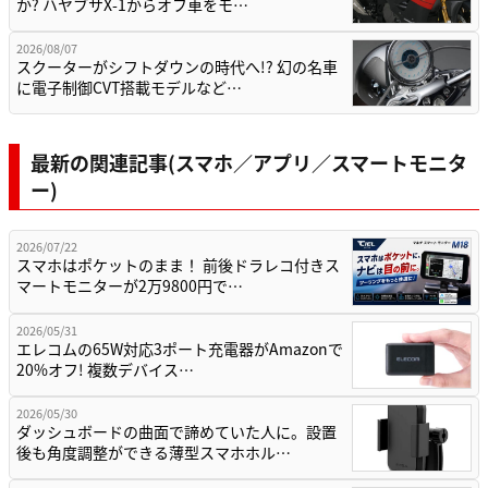
か? ハヤブサX-1からオフ車をモ…
2026/08/07
スクーターがシフトダウンの時代へ!? 幻の名車
に電子制御CVT搭載モデルなど…
最新の関連記事(スマホ／アプリ／スマートモニタ
ー)
2026/07/22
スマホはポケットのまま！ 前後ドラレコ付きス
マートモニターが2万9800円で…
2026/05/31
エレコムの65W対応3ポート充電器がAmazonで
20%オフ! 複数デバイス…
2026/05/30
ダッシュボードの曲面で諦めていた人に。設置
後も角度調整ができる薄型スマホホル…