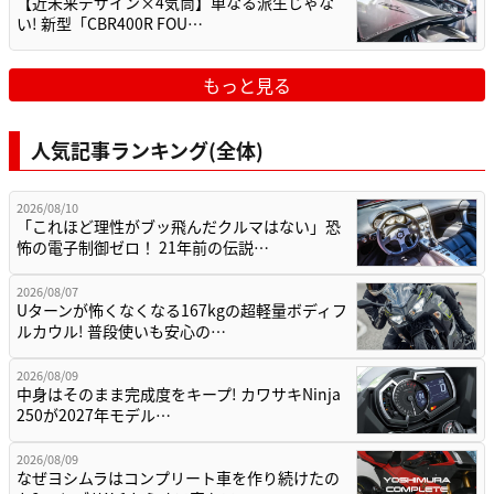
【近未来デザイン×4気筒】単なる派生じゃな
い! 新型「CBR400R FOU…
もっと見る
人気記事ランキング(全体)
2026/08/10
「これほど理性がブッ飛んだクルマはない」恐
怖の電子制御ゼロ！ 21年前の伝説…
2026/08/07
Uターンが怖くなくなる167kgの超軽量ボディフ
ルカウル! 普段使いも安心の…
2026/08/09
中身はそのまま完成度をキープ! カワサキNinja
250が2027年モデル…
2026/08/09
なぜヨシムラはコンプリート車を作り続けたの