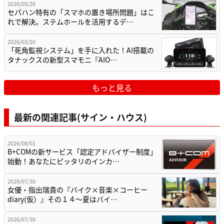
2026/05/26
セパハン特有の「スマホの置き場所問題」はこ
れで解決。ステムホールを活用するデ…
2026/03/20
「死角監視システム」を手に入れた！AI搭載の
タナックスの新型スマモニ『AIO…
もっと見る
最新の関連記事(サイン・ハウス)
2026/08/01
B+COMの新サービス「認定アドバイザー制度」
始動！あなたにピッタリのインカ…
2026/07/30
女優・指出瑞貴の『バイク×音楽×コーヒー
diary(仮）』その１４〜夏はバイ…
2026/07/30