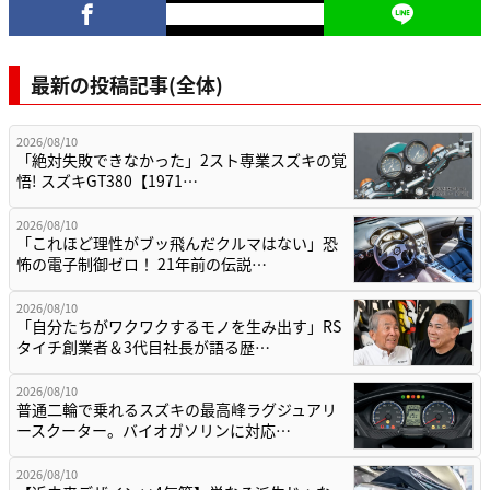
最新の投稿記事(全体)
2026/08/10
「絶対失敗できなかった」2スト専業スズキの覚
悟! スズキGT380【1971…
2026/08/10
「これほど理性がブッ飛んだクルマはない」恐
怖の電子制御ゼロ！ 21年前の伝説…
2026/08/10
「自分たちがワクワクするモノを生み出す」RS
タイチ創業者＆3代目社長が語る歴…
2026/08/10
普通二輪で乗れるスズキの最高峰ラグジュアリ
ースクーター。バイオガソリンに対応…
2026/08/10