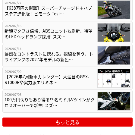
2026/07/27
【638万円の衝撃】スーパーチャージド＋ハブ
ステア進化版！ビモータ Tesi…
2026/07/16
新顔でタフさ倍増、ABSユニットも刷新。待望
のLEDヘッドランプ採用! スズ…
2026/07/14
鮮烈なコントラストに惚れる。視線を奪う、ト
ライアンフの2027年モデルの新色…
2026/07/09
【2026年7月新車カレンダー】大注目のGSX-
R1000Rや実力派エリミネ…
2026/07/08
100万円切りもあり得る!? 名ミドルVツインがク
ロスオーバーで新生! スズ…
もっと見る