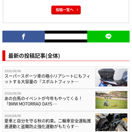
投稿一覧へ
最新の投稿記事(全体)
2026/08/08
スーパースポーツ車の極小リアシートにもフィ
ットする大容量の『スポルトフィット…
2026/08/08
あの白馬のイベントが今年もやってくる！
「BMW MOTORRAD DAYS …
2026/08/08
愛車と自分を守る秋の約束。二輪車安全運転推
進運動と盗難防止強化運動がもたらす…