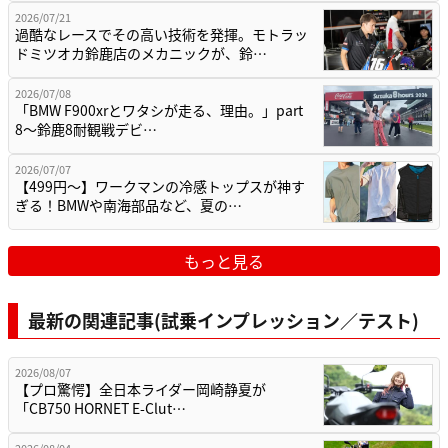
2026/07/21
過酷なレースでその高い技術を発揮。モトラッ
ドミツオカ鈴鹿店のメカニックが、鈴…
2026/07/08
「BMW F900xrとワタシが走る、理由。」part
8〜鈴鹿8耐観戦デビ…
2026/07/07
【499円〜】ワークマンの冷感トップスが神す
ぎる！BMWや南海部品など、夏の…
もっと見る
最新の関連記事(試乗インプレッション／テスト)
2026/08/07
【プロ驚愕】全日本ライダー岡崎静夏が
「CB750 HORNET E-Clut…