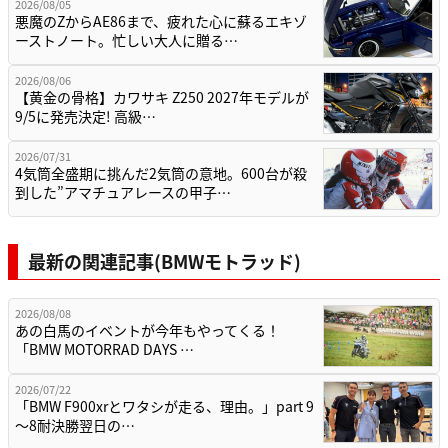
2026/08/05
悪魔のZからAE86まで、疲れた心に蘇るエキゾ
ーストノート。忙しい大人に贈る…
2026/08/06
【黄金の骨格】カワサキ Z250 2027年モデルが
9/5に発売決定! 高級…
2026/07/31
4気筒全盛期に挑んだ2気筒の意地。600台が殺
到した”アマチュアレースの甲子…
最新の関連記事(BMWモトラッド)
2026/08/08
あの白馬のイベントが今年もやってくる！
「BMW MOTORRAD DAYS …
2026/07/22
「BMW F900xrとワタシが走る、理由。」part 9
〜8耐決勝翌日の…