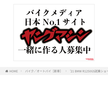
HOME
バイク／オートバイ［新車］
’21 BMW R1250GS試
ヤングマシンとは？
ご利用案内
執筆／編集メンバー
プライバシーポリシー
運営会社
お問い合せ