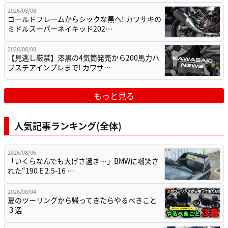
2026/08/08
ゴールドフレームからシックな黒へ! カワサキの
ミドルスーパーネイキッド202…
2026/08/08
【見逃し厳禁】漆黒の4気筒発売から200馬力ハ
ブステアインプレまで! カワサ…
もっと見る
人気記事ランキング(全体)
2026/08/06
「いくらなんでも大げさ過ぎ…」BMWに嘲笑さ
れた“190 E 2.5-16 …
2026/08/04
夏のツーリングから帰ってきたらやるべきこと
３選