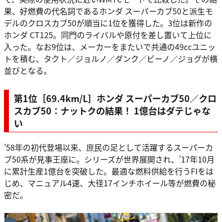
果、好燃費の代名詞であるホンダ スーパーカブ50と派生モ
デルのクロスカブ50が順当に1位を獲得した。3位は新作の
ホンダ CT125。同門のライバルや原付を差し置いて上位に
入った。なお9位は、メーカーをまたいで共通の49ccユニッ
トを積む、タクト／ジョルノ／ダンク／ビーノ／ジョグが横
並びとなる。
第1位［69.4km/L］ホンダ スーパーカブ50／クロ
スカブ50：ナットクの結果！ 1億台はダテじゃな
い
’58年の初代登場以来、庶民の足として活躍するスーパーカ
ブ50系が見事王座に。シリーズが世界展開され、’17年10月
に累計生産1億台を突破した。最適な燃料供給を行うFIをは
じめ、マニュアル4速、大径17インチホイール等が燃費の秘
密だ。