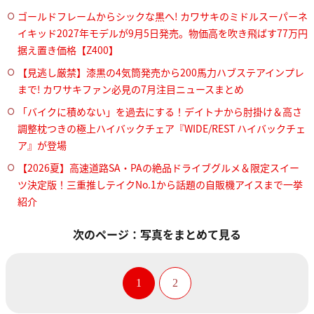
ゴールドフレームからシックな黒へ! カワサキのミドルスーパーネ
イキッド2027年モデルが9月5日発売。物価高を吹き飛ばす77万円
据え置き価格【Z400】
【見逃し厳禁】漆黒の4気筒発売から200馬力ハブステアインプレ
まで! カワサキファン必見の7月注目ニュースまとめ
「バイクに積めない」を過去にする！デイトナから肘掛け＆高さ
調整枕つきの極上ハイバックチェア『WIDE/REST ハイバックチェ
ア』が登場
【2026夏】高速道路SA・PAの絶品ドライブグルメ＆限定スイー
ツ決定版！三重推しテイクNo.1から話題の自販機アイスまで一挙
紹介
次のページ：写真をまとめて見る
1
2