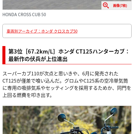
画像(7枚)
HONDA CROSS CUB 50
車両別アーカイブ：ホンダ クロスカブ50
第3位［67.2km/L］ホンダ CT125ハンターカブ：
最新作の伏兵が上位進出
スーパーカブ110が次点と思いきや、6月に発売された
CT125が僅差で喰い込んだ。グロムやC125系の空冷単気筒
に専用の吸排気系やセッティングを採用するためか、同門を
上回る燃費を叩き出す。