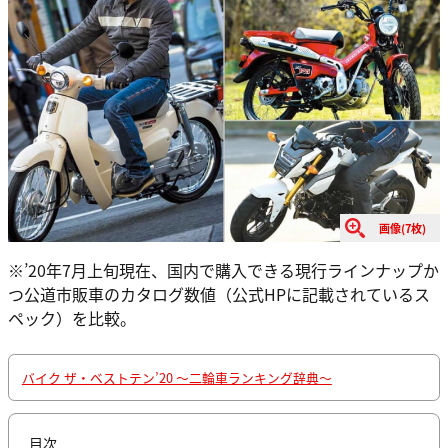
画像(7枚)
※’20年7月上旬現在、国内で購入できる現行ラインナップか
つ公道市販車のカタログ数値（公式HPに記載されているス
ペック）を比較。
バイク ザ・ベストテン’20 〜二輪車ランキング辞典〜
目次