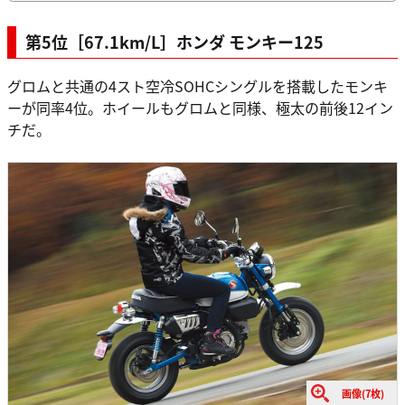
第5位［67.1km/L］ホンダ モンキー125
グロムと共通の4スト空冷SOHCシングルを搭載したモンキ
ーが同率4位。ホイールもグロムと同様、極太の前後12イン
チだ。
画像(7枚)