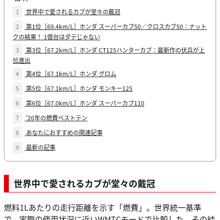
1
世界中で愛されるカブが堂々の戴冠
2
第1位［69.4km/L］ホンダ スーパーカブ50／クロスカブ50：ナット
クの結果！ 1億台はダテじゃない
3
第3位［67.2km/L］ホンダ CT125ハンターカブ：最新作の伏兵が上
位進出
4
第4位［67.1km/L］ホンダ グロム
5
第5位［67.1km/L］ホンダ モンキー125
6
第6位［67.0km/L］ホンダ スーパーカブ110
7
’20年の燃費ベストテン
8
あなたにおすすめの関連記事
9
最新の記事
世界中で愛されるカブが堂々の戴冠
燃料1Lあたりの走行距離を示す「燃費」。世界統一基準
で、実際の使用状況に近いWMTCモードで比較した。その結