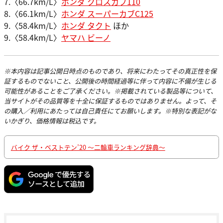
7.〈66.7km/L〉
ホンダ クロスカブ110
8.〈66.1km/L〉
ホンダ スーパーカブC125
9.〈58.4km/L〉
ホンダ タクト
ほか
9.〈58.4km/L〉
ヤマハ ビーノ
※本内容は記事公開日時点のものであり、将来にわたってその真正性を保
証するものでないこと、公開後の時間経過等に伴って内容に不備が生じる
可能性があることをご了承ください。※掲載されている製品等について、
当サイトがその品質等を十全に保証するものではありません。よって、そ
の購入／利用にあたっては自己責任にてお願いします。※特別な表記がな
いかぎり、価格情報は税込です。
バイク ザ・ベストテン’20 〜二輪車ランキング辞典〜