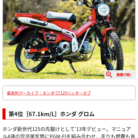
画像(7枚)
車両別アーカイブ：ホンダ CT125ハンターカブ
第4位［67.1km/L］ホンダ グロム
ホンダ新世代125の先駆けとして’13年デビュー。マニュア
ル4速の空冷単気筒にPGM-FIを組み合わせ、走りも燃費も良