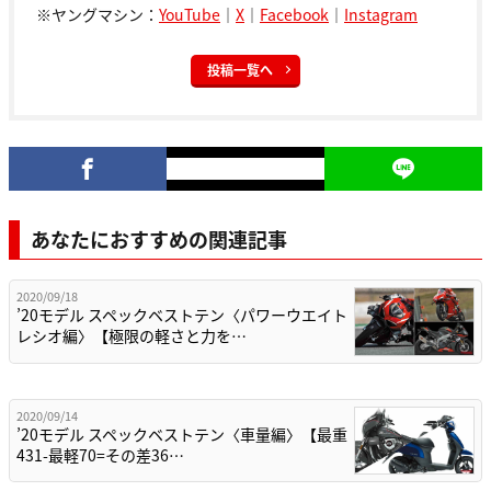
※ヤングマシン：
YouTube
｜
X
｜
Facebook
｜
Instagram
投稿一覧へ
あなたにおすすめの関連記事
2020/09/18
’20モデル スペックベストテン〈パワーウエイト
レシオ編〉【極限の軽さと力を…
2020/09/14
’20モデル スペックベストテン〈車量編〉【最重
431-最軽70=その差36…