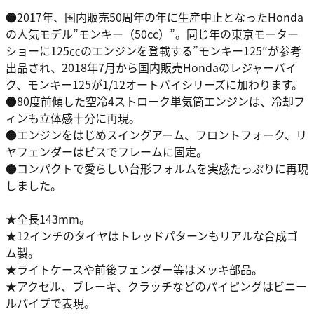
●2017年、国内販売50周年の年に生産中止となったHonda
の人気モデル”モンキー（50cc）”。同じ年の東京モーター
ショーに125㏄のエンジンを登載する”モンキー125″が参考
出品され、2018年7月から国内販売Hondaのレジャーバイ
ク、モンキー125が1/12オートバイシリーズに加わります。
●80度前傾した空冷4ストローク単気筒エンジンは、冷却フ
ィンも立体感十分に再現。
●エンジンをはじめスイングアーム、フロントフォーク、リ
ヤフェンダーはビスでフレームに固定。
●コンパクトで愛らしい台形フォルムを実感たっぷりに再現
しました。
★全長143mm。
★12インチのタイヤはトレッドパターンもリアルな合成ゴ
ム製。
★ライトケースや前後フェンダー等はメッキ部品。
★アクセル、ブレーキ、クラッチなどのパイピングはビニー
ルパイプで表現。