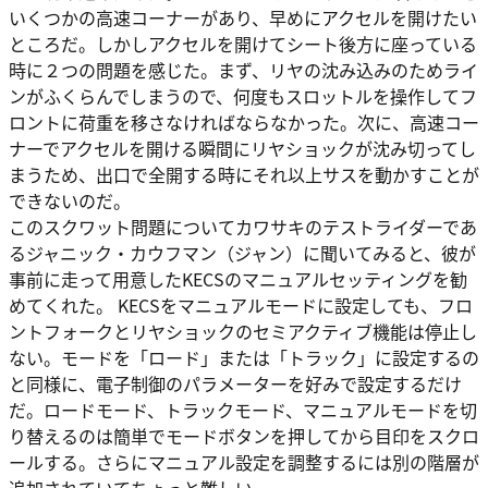
いくつかの高速コーナーがあり、早めにアクセルを開けたい
ところだ。しかしアクセルを開けてシート後方に座っている
時に２つの問題を感じた。まず、リヤの沈み込みのためライ
ンがふくらんでしまうので、何度もスロットルを操作してフ
ロントに荷重を移さなければならなかった。次に、高速コー
ナーでアクセルを開ける瞬間にリヤショックが沈み切ってし
まうため、出口で全開する時にそれ以上サスを動かすことが
できないのだ。
このスクワット問題についてカワサキのテストライダーであ
るジャニック・カウフマン（ジャン）に聞いてみると、彼が
事前に走って用意したKECSのマニュアルセッティングを勧
めてくれた。 KECSをマニュアルモードに設定しても、フロ
ントフォークとリヤショックのセミアクティブ機能は停止し
ない。モードを「ロード」または「トラック」に設定するの
と同様に、電子制御のパラメーターを好みで設定するだけ
だ。ロードモード、トラックモード、マニュアルモードを切
り替えるのは簡単でモードボタンを押してから目印をスクロ
ールする。さらにマニュアル設定を調整するには別の階層が