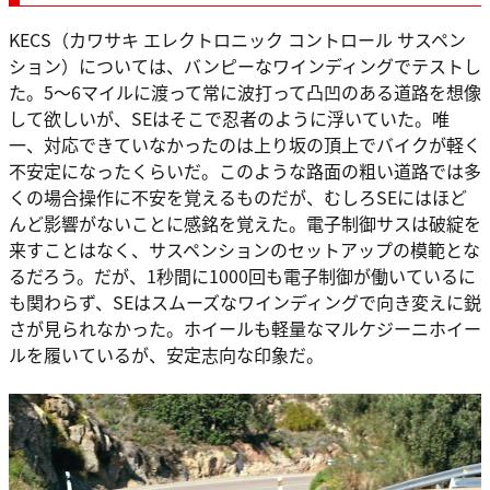
KECS（カワサキ エレクトロニック コントロール サスペン
ション）については、バンピーなワインディングでテストし
た。5～6マイルに渡って常に波打って凸凹のある道路を想像
して欲しいが、SEはそこで忍者のように浮いていた。唯
一、対応できていなかったのは上り坂の頂上でバイクが軽く
不安定になったくらいだ。このような路面の粗い道路では多
くの場合操作に不安を覚えるものだが、むしろSEにはほど
んど影響がないことに感銘を覚えた。電子制御サスは破綻を
来すことはなく、サスペンションのセットアップの模範とな
るだろう。だが、1秒間に1000回も電子制御が働いているに
も関わらず、SEはスムーズなワインディングで向き変えに鋭
さが見られなかった。ホイールも軽量なマルケジーニホイー
ルを履いているが、安定志向な印象だ。