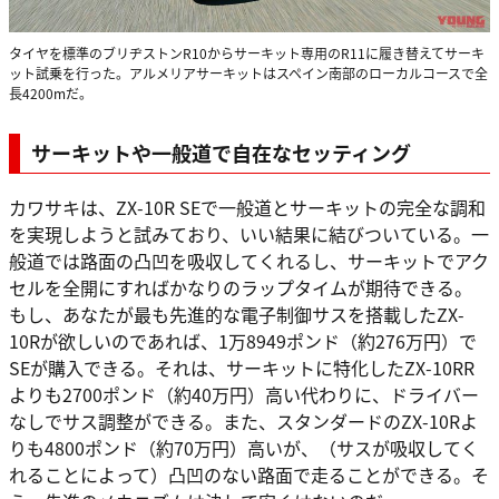
タイヤを標準のブリヂストンR10からサーキット専用のR11に履き替えてサーキ
ット試乗を行った。アルメリアサーキットはスペイン南部のローカルコースで全
長4200mだ。
サーキットや一般道で自在なセッティング
カワサキは、ZX-10R SEで一般道とサーキットの完全な調和
を実現しようと試みており、いい結果に結びついている。一
般道では路面の凸凹を吸収してくれるし、サーキットでアク
セルを全開にすればかなりのラップタイムが期待できる。
もし、あなたが最も先進的な電子制御サスを搭載したZX-
10Rが欲しいのであれば、1万8949ポンド（約276万円）で
SEが購入できる。それは、サーキットに特化したZX-10RR
よりも2700ポンド（約40万円）高い代わりに、ドライバー
なしでサス調整ができる。また、スタンダードのZX-10Rよ
りも4800ポンド（約70万円）高いが、（サスが吸収してく
れることによって）凸凹のない路面で走ることができる。そ