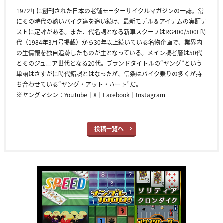
1972年に創刊された日本の老舗モーターサイクルマガジンの一誌。常
にその時代の熱いバイク達を追い続け、最新モデル＆アイテムの実証テ
ストに定評がある。また、代名詞となる新車スクープはRG400/500Γ時
代（1984年3月号掲載）から30年以上続いている名物企画で、業界内
の生情報を独自追跡したものが主となっている。メイン読者層は50代
とそのジュニア世代となる20代。ブランドタイトルの“ヤング”という
単語はさすがに時代錯誤とはなったが、信条はバイク乗りの多くが持
ち合わせている“ヤング・アット・ハート”だ。
※ヤングマシン：
YouTube
｜
X
｜
Facebook
｜
Instagram
投稿一覧へ