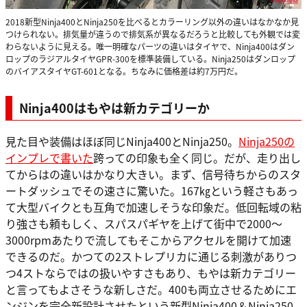
2018新型Ninja400とNinja250を比べるとカラーリング以外の違いはなかなか見
つけられない。排気量が違うので排気系が異なるだろうと比較しても外観では変
わらないように見える。唯一明確なパーツの違いはタイヤで、Ninja400はダン
ロップのラジアルタイヤGPR-300を標準装備している。Ninja250はダンロップ
のバイアスタイヤGT-601となる。ちなみに価格差は約7万円だ。
Ninja400はもやは新カテゴリーか
見た目や装備はほぼ同じNinja400とNinja250。
Ninja250の
インプレで書いた
跨っての印象も全く同じ。だが、走り出し
てからはの違いはかなり大きい。まず、信号待ちからのスタ
ートダッシュでその速さに驚いた。167㎏という軽さもあっ
て大型バイクとも互角で加速しそうな印象だ。低回転域の粘
り強さも頼もしく、スパスパギヤを上げて街中で2000～
3000rpmあたりで流してもそこからアクセルを開けて加速
できるのだ。かつての2ストレプリカに通じる刺激がありつ
つ4ストならではの扱いやすさもあり、もやは新カテゴリー
と言ってもよさそうな新しさだ。400も両立させるためにエ
ンジンを完全新設計させたという新型Ninja400＆Ninja250