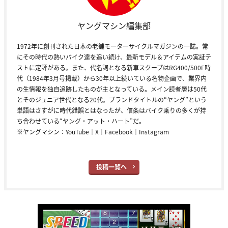
ヤングマシン編集部
1972年に創刊された日本の老舗モーターサイクルマガジンの一誌。常
にその時代の熱いバイク達を追い続け、最新モデル＆アイテムの実証テ
ストに定評がある。また、代名詞となる新車スクープはRG400/500Γ時
代（1984年3月号掲載）から30年以上続いている名物企画で、業界内
の生情報を独自追跡したものが主となっている。メイン読者層は50代
とそのジュニア世代となる20代。ブランドタイトルの“ヤング”という
単語はさすがに時代錯誤とはなったが、信条はバイク乗りの多くが持
ち合わせている“ヤング・アット・ハート”だ。
※ヤングマシン：
YouTube
｜
X
｜
Facebook
｜
Instagram
投稿一覧へ