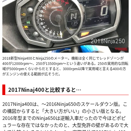
2018新型Ninja400とNinja250のメーター。機能は全く同じでレッドゾーンが
400が12000rpm～、250が13500rpm～という違いがある。250の実用的な回転
域が5000rpmくらいからだとすると、3000rpm以降で実用域と言える400の方
がエンジンの使える範囲が広そうだ。
2017Ninaj400と比較すると…
2017Ninja400は、～2016Ninja650のスケールダウン版。こ
の構図からすると「大きい方がいい」の小さい版となる。
2016年型までのNinja650は逆輸入車だったので今ほどポピ
ュラーな存在ではなかったのと、大型免許の壁があるので大