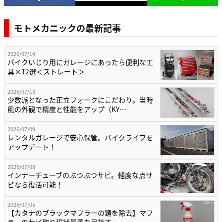
モトメカニックの最新記事
2026/07/14
バイクいじり用にガレージにあったら便利な工
具×12選＜ストレート＞
2026/07/13
少数派となった正立フォークにこだわり。当時
風の外観で精度と性能をアップ〈KY…
2026/07/09
レンタルガレージで安心保管。バイクライフを
アップデート！
2026/07/08
インナーチューブのぶつぶつサビ。軽度な点サ
ビなら復活可能！
2026/07/05
【カタナのブラックマフラーの錆を除去】マフ