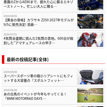
悪魔のZからAE86まで、疲れた心に蘇るエキゾ
ーストノート。忙しい大人に贈る…
2026/08/06
【黄金の骨格】カワサキ Z250 2027年モデルが
9/5に発売決定! 高級…
2026/07/31
4気筒全盛期に挑んだ2気筒の意地。600台が殺
到した”アマチュアレースの甲子…
最新の投稿記事(全体)
2026/08/08
スーパースポーツ車の極小リアシートにもフィ
ットする大容量の『スポルトフィット…
2026/08/08
あの白馬のイベントが今年もやってくる！
「BMW MOTORRAD DAYS …