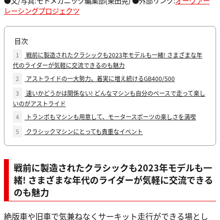
●文/写真:モトメカニック編集部(栗田晃) ●外部リンク:
オーヴァー
レーシングプロジェクツ
目次
1
戦前に製造されたクラシックも2023年モデルも一緒! さまざまな年
代のライダーが気軽に交流できるのも魅力
2
アストライドの一大勢力。着実に増え続けるGB400/500
3
速いかどうかは関係ない! どんなマシンも自分のペースで走って楽し
いのがアストライド
4
トランポもマシンも用意して、モータースポーツの楽しさを満喫
5
クラシックマシンにとっても貴重なイベント
戦前に製造されたクラシックも2023年モデルも一
緒! さまざまな年代のライダーが気軽に交流できる
のも魅力
絶版車や旧車で気兼ねなくサーキット走行ができる場とし