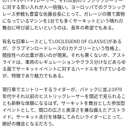
のTT-F3やTT-F1レーサー、それ以前のクラシックレーサー
に対する思い入れが人一倍強い。ヨーロッパでのクラシック
レース参戦も豊富な佐藤会長にとって、ガレージの隅で置物
になっているマシンを1台でも多くサーキットという晴れの
舞台に呼び戻したいというのは、長年の希望でもある。
有名な旧車レースとしてLOC(LEGEND OF CLASSIC)がある
が、クラブマンロードレースの1カテゴリーという性格上、
競技性への比重が高いのが現実。それも悪くないが、アスト
ライドは、車両のレギュレーションやクラス分けなどあらゆ
る面でサーキットイベントに対するハードルを下げているの
が、特徴であり魅力でもある。
現行車でエントリーするライダーが、パドックに並ぶ1970
年代やそれ以前のヒストリックレーサーを間近で見られるこ
とも新鮮な体験になるはず。サーキットを舞台とした参加型
イベントとして、間口の広さと奥深さを兼ね備えたアストラ
イド。サーキット走行を体験してみたいライダーにとって、
絶好の機会となるだろう。