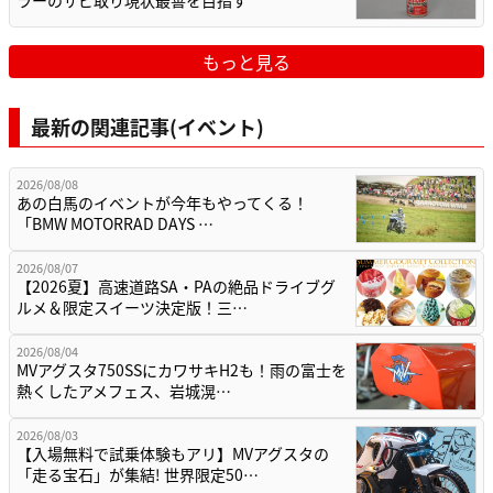
ラーのサビ取り現状最善を目指す
もっと見る
最新の関連記事(イベント)
2026/08/08
あの白馬のイベントが今年もやってくる！
「BMW MOTORRAD DAYS …
2026/08/07
【2026夏】高速道路SA・PAの絶品ドライブグ
ルメ＆限定スイーツ決定版！三…
2026/08/04
MVアグスタ750SSにカワサキH2も！雨の富士を
熱くしたアメフェス、岩城滉…
2026/08/03
【入場無料で試乗体験もアリ】MVアグスタの
「走る宝石」が集結! 世界限定50…