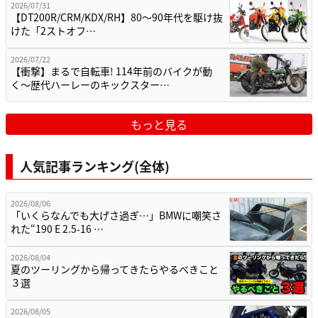
2026/07/31
【DT200R/CRM/KDX/RH】80〜90年代を駆け抜
けた「2ストオフ…
2026/07/22
【衝撃】まるで自転車! 114年前のバイクが動
く〜歴代ハーレーのキックスター…
もっと見る
人気記事ランキング(全体)
2026/08/06
「いくらなんでも大げさ過ぎ…」BMWに嘲笑さ
れた“190 E 2.5-16 …
2026/08/04
夏のツーリングから帰ってきたらやるべきこと
３選
2026/08/05