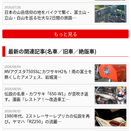
2026/07/26
日本の山岳信仰の地をバイクで繋ぐ、富士山・
立山・白山を巡る壮大な2日間の旅路…
もっと見る
最新の関連記事(名車／旧車／絶版車)
2026/08/04
MVアグスタ750SSにカワサキH2も！雨の富士を
熱くしたアメフェス、岩城滉…
2026/08/04
伝説の名車・カワサキ「650-W1」が息吹き返
す。漫画『レストア！～改造車工…
2026/08/02
1980年代、2ストレーサーレプリカの伝説を再
び。ヤマハ「RZ250」の流麗…