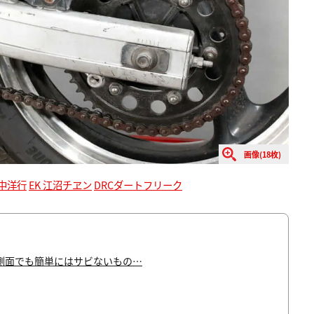
画像(18枚)
丸中洋行
EK 江沼チヱン
DRCダートフリーク
側面でも簡単にはサビないもの…