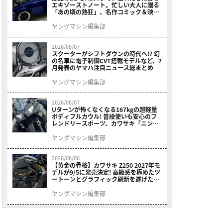
エキゾーストノート。忙しい大人に贈る
「あの頃の熱狂」、名作コミック＆映画
の愛機たちが東京駅地下に期間限定で集
結！
ヤングマシン編集部
2026/08/07
スクーターがシフトダウンの時代へ!? 幻
の名車に電子制御CVT搭載モデルなど、7
月発表のヤマハ注目ニュース総まとめ
ヤングマシン編集部
2026/08/07
Uターンが怖くなくなる167kgの超軽量
ボディフルカウル! 普段使いも安心のフ
レンドリースポーツ、カワサキ「ニンジ
ャ400」2027モデルが価格据え置きで
9/5発売
ヤングマシン編集部
2026/08/06
【黄金の骨格】カワサキ Z250 2027年モ
デルが9/5に発売決定! 高級感を極めたツ
ートーンとグラフィック刷新を遂げた本
格250ccスポーツだ
ヤングマシン編集部