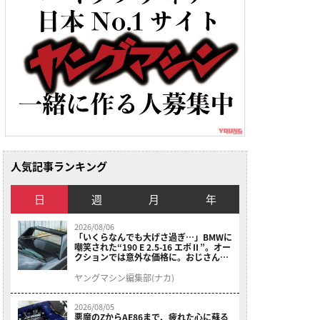
人気記事ランキング
日
週
月
年
2026/08/06
「いくらなんでも大げさ過ぎ…」BMWに
嘲笑された“190 E 2.5-16 エボⅡ”。オー
クションでは意外な価格に。おじさん達
が少年だった頃の憧れのクルマを深堀り
ヤングマシン編集部(ナカ)
2026/08/05
悪魔のZからAE86まで、疲れた心に蘇る