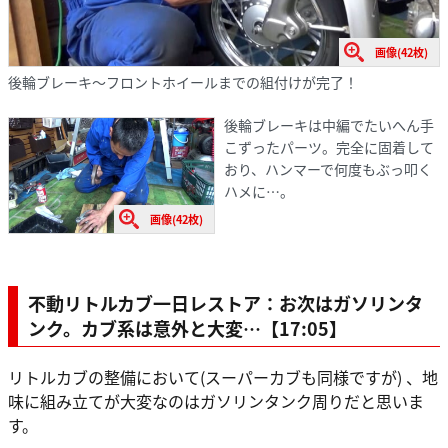
画像(42枚)
後輪ブレーキ～フロントホイールまでの組付けが完了！
後輪ブレーキは中編でたいへん手
こずったパーツ。完全に固着して
おり、ハンマーで何度もぶっ叩く
ハメに…。
画像(42枚)
不動リトルカブ一日レストア：お次はガソリンタ
ンク。カブ系は意外と大変…【17:05】
リトルカブの整備において(スーパーカブも同様ですが) 、地
味に組み立てが大変なのはガソリンタンク周りだと思いま
す。