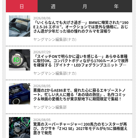
日
週
月
年
2026/08/06
「いくらなんでも大げさ過ぎ…」BMWに嘲笑された“190
E 2.5-16 エボⅡ”。オークションでは意外な価格に。おじ
さん達が少年だった頃の憧れのクルマを深堀り
ヤングマシン編集部(ナカ)
2026/07/29
「スイッチONで明らかに違いを感じる…」あらゆる車種
に取付OK。コンパクトボディながら1700ルーメンで視界
を確保する［デイトナ・LEDフォグランプユニット プレ
シャスレイ スモール］
ヤングマシン編集部(ナカ)
2026/08/05
悪魔のZからAE86まで、疲れた心に蘇るエキゾーストノ
ート。忙しい大人に贈る「あの頃の熱狂」、名作コミッ
ク＆映画の愛機たちが東京駅地下に期間限定で集結！
ヤングマシン編集部
2026/08/05
驚異のスーパーチャージャー! 200馬力のモンスターが再
び。カワサキ「Z H2 SE」2027年モデルが9/5に価格据え
置きで発売