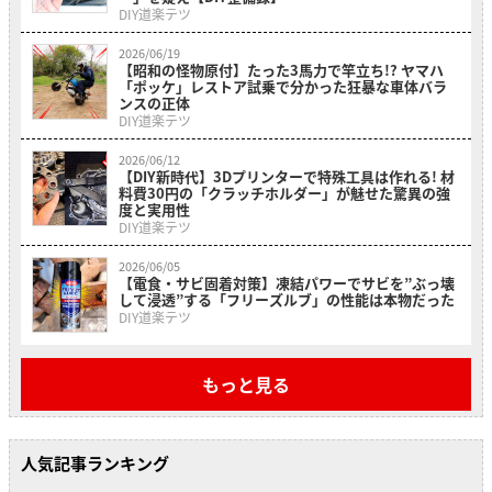
DIY道楽テツ
2026/06/19
【昭和の怪物原付】たった3馬力で竿立ち!? ヤマハ
「ポッケ」レストア試乗で分かった狂暴な車体バラ
ンスの正体
DIY道楽テツ
2026/06/12
【DIY新時代】3Dプリンターで特殊工具は作れる! 材
料費30円の「クラッチホルダー」が魅せた驚異の強
度と実用性
DIY道楽テツ
2026/06/05
【電食・サビ固着対策】凍結パワーでサビを”ぶっ壊
して浸透”する「フリーズルブ」の性能は本物だった
DIY道楽テツ
もっと見る
人気記事ランキング