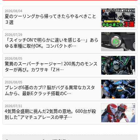
2026/08/04
夏のツーリングから帰ってきたらやるべきこと
３選
2026/07/29
「スイッチONで明らかに違いを感じる…」あら
ゆる車種に取付OK。コンパクトボ…
2026/08/05
驚異のスーパーチャージャー! 200馬力のモンス
ターが再び。カワサキ「Z H…
2026/08/05
ブレンボ6基のカブ!? 脳がバグる異常なカスタ
ムから、最新Eクラッチ搭載のC…
2026/07/31
4気筒全盛期に挑んだ2気筒の意地。600台が殺
到した”アマチュアレースの甲子…