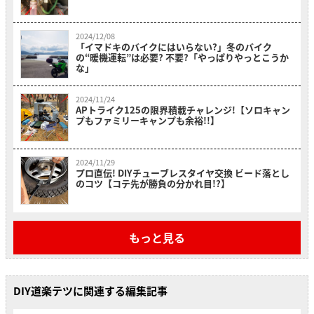
2024/12/08
「イマドキのバイクにはいらない?」冬のバイク
の“暖機運転”は必要? 不要?「やっぱりやっとこうか
な」
2024/11/24
APトライク125の限界積載チャレンジ!【ソロキャン
プもファミリーキャンプも余裕!!】
2024/11/29
プロ直伝! DIYチューブレスタイヤ交換 ビード落とし
のコツ【コテ先が勝負の分かれ目!?】
もっと見る
DIY道楽テツに関連する編集記事