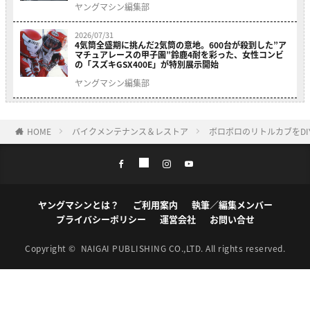
ヤングマシン編集部
2026/07/31
4気筒全盛期に挑んだ2気筒の意地。600台が殺到した”ア
マチュアレースの甲子園”鈴鹿4耐を彩った、女性コンビ
の「スズキGSX400E」が特別展示開始
ヤングマシン編集部
HOME
バイクメンテナンス＆レストア
ボロボロのリトルカブをD
ヤングマシンとは？
ご利用案内
執筆／編集メンバー
プライバシーポリシー
運営会社
お問い合せ
Copyright ©
NAIGAI PUBLISHING CO.,LTD.
All rights reserved.