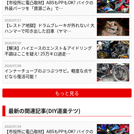
【市役所に電凸取材】ABSもPPもOK? バイクの
外装パーツを「資源ごみ」で…
2026/07/17
【レストア地獄】ドラムブレーキが外れない! 大
ハンマーで叩き出した旧車（ヤマ…
2026/07/10
【解決】ハイエースのエンスト＆アイドリング
不調はここを疑え! 25万キロ過走…
2026/07/08
インナーチューブのぶつぶつサビ。軽度な点サ
ビなら復活可能！
もっと見る
最新の関連記事(DIY道楽テツ)
2026/07/24
【市役所に電凸取材】ABSもPPもOK? バイクの