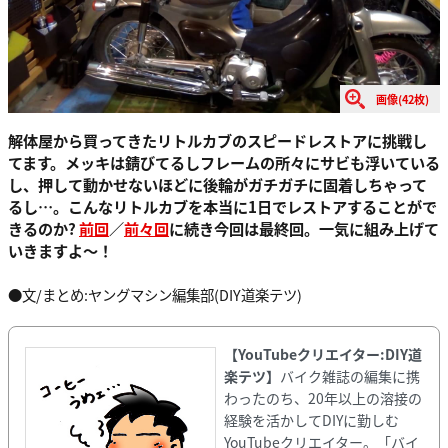
画像(42枚)
解体屋から買ってきたリトルカブのスピードレストアに挑戦し
てます。メッキは錆びてるしフレームの所々にサビも浮いている
し、押して動かせないほどに後輪がガチガチに固着しちゃって
るし…。こんなリトルカブを本当に1日でレストアすることがで
きるのか?
前回
／
前々回
に続き今回は最終回。一気に組み上げて
いきますよ～！
●文/まとめ:ヤングマシン編集部(DIY道楽テツ)
【YouTubeクリエイター:DIY道
楽テツ】
バイク雑誌の編集に携
わったのち、20年以上の溶接の
経験を活かしてDIYに勤しむ
YouTubeクリエイター。「バイ