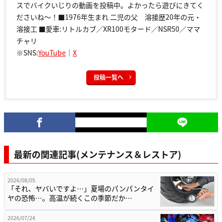
スでバイクいじりの動画を投稿中。よかったら遊びにきてく
ださいね～！■1976年生まれ 二児の父 溶接歴20年の元・
溶接工 ■愛車:リトルカブ／XR100モタード／NSR50／ママ
チャリ
※SNS:
YouTube
｜
X
投稿一覧へ
最新の関連記事(メンテナンス＆レストア)
2026/08/05
「それ、ヤバいですよ…」夏場のパンパンタイ
ヤの恐怖…。高温が続くこの季節だか…
2026/07/24