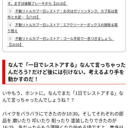
す。まずは後輪ブレーキから【16:30】
3
不動リトルカブ一日レストア：お次はガソリンタンク。カブ系は意
外と大変…【17:05】
4
不動リトルカブ一日レストア：エアクリーナーボックスの掃除＆取
り替え
5
不動リトルカブ一日レストア：ゴール手前で一息つきましょう。
【18:00】
なんで「一日でレストアする」なんて言っちゃった
んだろう? だけど後には引けない。考えるより手を
動かすのだ！
いやもう、ホントに。なんでまた「1日でレストアする」な
んて言っちゃったんでしょうね？？
バイクをバラバラにできたのか10:30。そしてそれぞれの部
品を 磨いたり 叩いたり 削ったり 塗装したりできたのが
16:25。冬だったらもう薄暗くなり始める頃ですよ。
サラリ