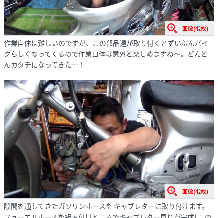
画像(42枚)
作業自体は難しいのですが、この部品達が取り付くとずいぶんバイ
クらしくなってくるので作業自体は意外と楽しめますね～。どんど
んカタチになってきた…！
画像(42枚)
隙間を通してきたガソリンホースを キャブレターに取り付けます。
フューエルホースを組み付けところでキャブレター周りが完成! この