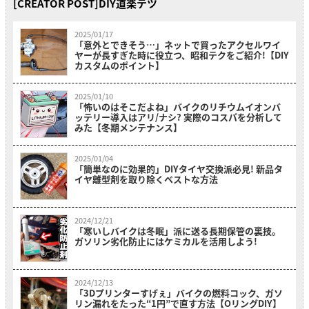
[CREATOR POST]DIY道楽テツ
2025/01/17
「意外とできそう…」ネットで買ったアクセルワイ
ヤーが長すぎた時に役立つ、昭和テクをご紹介!【DIY
カスタムのポイント】
2025/01/10
「怖いのはそこだよね」バイクのリチウムイオンバ
ッテリー導入はアリ/ナシ? 実際のコスパを分析して
みた【冬期メンテナンス】
2025/01/04
「簡単なのに効果的」DIYタイヤ交換派必見! 新品タ
イヤ離型剤を取り除くベストな方法
2024/12/21
「寒いしバイクは冬眠」派に送る長期保管の裏技。
ガソリン劣化防止にはケミカルを活用しよう!
2024/12/13
「3Dプリンターすげぇ」バイクの燃料コック、ガソ
リン漏れをたった“1円”で直す方法【OリングDIY】