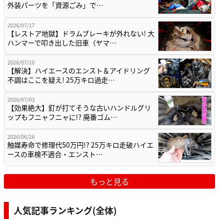
外装パーツを「資源ごみ」で…
2026/07/17
【レストア地獄】ドラムブレーキが外れない! 大
ハンマーで叩き出した旧車（ヤマ…
2026/07/10
【解決】ハイエースのエンスト＆アイドリング
不調はここを疑え! 25万キロ過走…
2026/07/03
【効果絶大】釘が打てそうな古いハンドルグリ
ップもフニャフニャに!? 廃番ゴム…
2026/06/26
触媒寿命で修理代50万円!? 25万キロ走破ハイエ
ースの車検不適合・エンスト…
もっと見る
人気記事ランキング(全体)