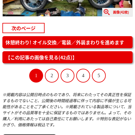
画像(42枚)
次のページ
休憩終わり! オイル交換／電装／外装まわりを進めます
【この記事の画像を見る(42点)】
1
2
3
4
5
※掲載内容は公開日時点のものであり、将来にわたってその真正性を保証
するものでないこと、公開後の時間経過等に伴って内容に不備が生じる可
能性があることをご了承ください。※掲載されている製品等について、当
サイトがその品質等を十全に保証するものではありません。よって、その
購入／利用にあたっては自己責任にてお願いします。※特別な表記がない
かぎり、価格情報は税込です。