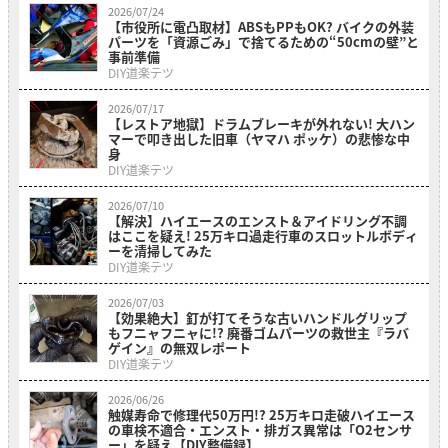
2026/07/24
【市役所に電凸取材】ABSもPPもOK? バイクの外装
パーツを「資源ごみ」で捨てるための“50cmの壁”と
事前準備
DIY道楽テツ
2026/07/17
【レストア地獄】ドラムブレーキが外れない! 大ハン
マーで叩き出した旧車（ヤマハ ポッケ）の悲惨な中
身
DIY道楽テツ
2026/07/10
【解決】ハイエースのエンスト＆アイドリング不調
はここを疑え! 25万キロ過走行車のスロットルボディ
ーを清掃してみた
DIY道楽テツ
2026/07/03
【効果絶大】釘が打てそうな古いハンドルグリップ
もフニャフニャに!? 廃番ゴムパーツの救世主『ラバ
ゲイン』の無双レポート
DIY道楽テツ
2026/06/26
触媒寿命で修理代50万円!? 25万キロ走破ハイエース
の車検不適合・エンスト・排ガス異常は「O2センサ
ー」を疑え【DIY整備録】