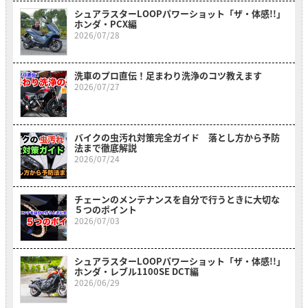
シュアラスターLOOPパワーショット「ザ・体感!!」
ホンダ・PCX編
2026/07/28
洗車のプロ直伝！足まわり洗浄のコツ教えます
2026/07/27
バイクの虫汚れ対策完全ガイド 落とし方から予防
法まで徹底解説
2026/07/24
チェーンのメンテナンスを自分で行うときに大切な
５つのポイント
2026/07/03
シュアラスターLOOPパワーショット「ザ・体感!!」
ホンダ・レブル1100SE DCT編
2026/06/29