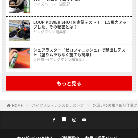
ウィズハーレー編集部
LOOP POWER SHOTを実証テスト！ 1.5馬力アッ
プした、その秘密とは？
ヤングマシン編集部
シュアラスター「ゼロフィニッシュ」で艶出しテス
ト【塗りムラもなく施工も簡単】
大屋雄一(ヤングマシン編集部)
もっと見る
HOME
バイクメンテナンス＆レストア
水洗い後の拭き取り作業が
ヤングマシンとは？
ご利用案内
執筆／編集メンバー