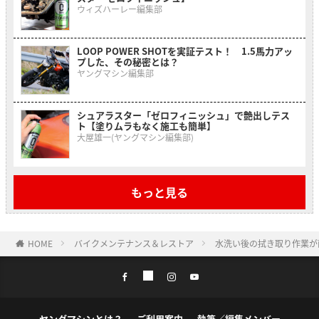
ウィズハーレー編集部
LOOP POWER SHOTを実証テスト！ 1.5馬力アッ
プした、その秘密とは？
ヤングマシン編集部
シュアラスター「ゼロフィニッシュ」で艶出しテス
ト【塗りムラもなく施工も簡単】
大屋雄一(ヤングマシン編集部)
もっと見る
HOME
バイクメンテナンス＆レストア
水洗い後の拭き取り作業が
ヤングマシンとは？
ご利用案内
執筆／編集メンバー