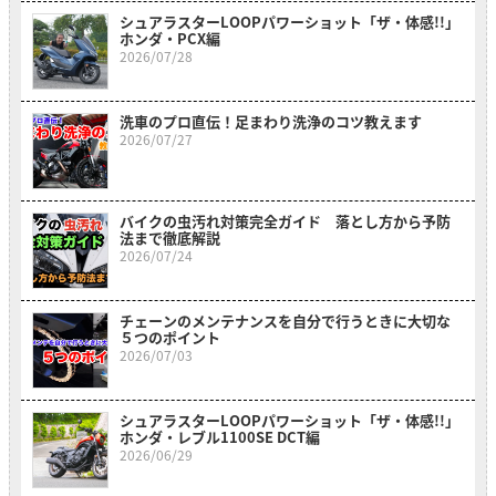
シュアラスターLOOPパワーショット「ザ・体感!!」
ホンダ・PCX編
2026/07/28
洗車のプロ直伝！足まわり洗浄のコツ教えます
2026/07/27
バイクの虫汚れ対策完全ガイド 落とし方から予防
法まで徹底解説
2026/07/24
チェーンのメンテナンスを自分で行うときに大切な
５つのポイント
2026/07/03
シュアラスターLOOPパワーショット「ザ・体感!!」
ホンダ・レブル1100SE DCT編
2026/06/29