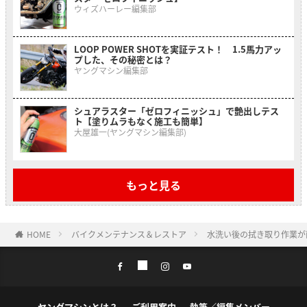
ウィズハーレー編集部
LOOP POWER SHOTを実証テスト！ 1.5馬力アッ
プした、その秘密とは？
ヤングマシン編集部
シュアラスター「ゼロフィニッシュ」で艶出しテス
ト【塗りムラもなく施工も簡単】
大屋雄一(ヤングマシン編集部)
もっと見る
HOME
バイクメンテナンス＆レストア
水洗い後の拭き取り作業が
ヤングマシンとは？
ご利用案内
執筆／編集メンバー