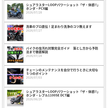
シュアラスターLOOPパワーショット「ザ・体感!!」
ホンダ・PCX編
2026/07/28
洗車のプロ直伝！足まわり洗浄のコツ教えます
2026/07/27
バイクの虫汚れ対策完全ガイド 落とし方から予防
法まで徹底解説
2026/07/24
チェーンのメンテナンスを自分で行うときに大切な
５つのポイント
2026/07/03
シュアラスターLOOPパワーショット「ザ・体感!!」
ホンダ・レブル1100SE DCT編
2026/06/29