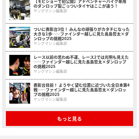
【モビショーで初公開】アドベンチャーバイク専用
のダンロップ製ごっついタイヤはここが違う！
ヤングマシン編集部
ついに表彰台3位！ みんなの頑張りがカタチになった
大きな1歩──ファインダー越しに見た長島哲太×ダ
ンロップの挑戦2025
ヤングマシン編集部
レース以前の思わぬ不運、レース2では光明も見えた
──ファインダー越しに見た長島哲太×ダンロップ
の挑戦2025
ヤングマシン編集部
表彰台目前！ ようやく望む位置に近づいた全日本第4
戦──ファインダー越しに見た長島哲太×ダンロッ
プの挑戦2025
ヤングマシン編集部
もっと見る