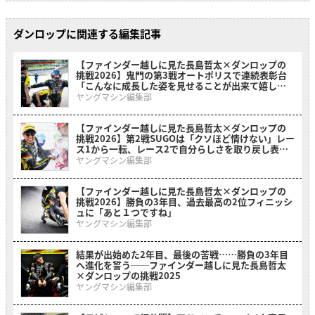
ダンロップに関連する編集記事
【ファインダー越しに見た長島哲太×ダンロップの
挑戦2026】鬼門の第3戦オートポリスで連続表彰台
「こんなに成長した姿を見せることが出来て嬉し
い」
ヤングマシン編集部
【ファインダー越しに見た長島哲太×ダンロップの
挑戦2026】第2戦SUGOは「クソほど情けない」レー
ス1から一転、レース2で自分らしさを取り戻し表彰
台に
ヤングマシン編集部
【ファインダー越しに見た長島哲太×ダンロップの
挑戦2026】勝負の3年目、過去最高の2位フィニッシ
ュに「あと１つですね」
ヤングマシン編集部
結果が出始めた2年目、最後の苦戦……勝負の3年目
へ進化を誓う──ファインダー越しに見た長島哲太
×ダンロップの挑戦2025
ヤングマシン編集部