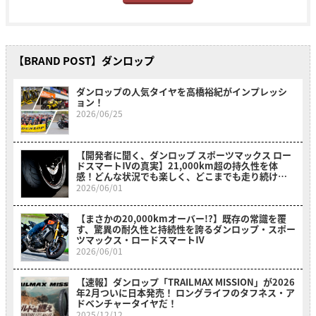
【BRAND POST】ダンロップ
ダンロップの人気タイヤを高橋裕紀がインプレッシ
ョン！
2026/06/25
【開発者に聞く、ダンロップ スポーツマックス ロー
ドスマートⅣの真実】21,000km超の持久性を体
感！どんな状況でも楽しく、どこまでも走り続けた
くなる
2026/06/01
【まさかの20,000kmオーバー!?】既存の常識を覆
す、驚異の耐久性と持続性を誇るダンロップ・スポー
ツマックス・ロードスマートⅣ
2026/06/01
【速報】ダンロップ「TRAILMAX MISSION」が2026
年2月ついに日本発売！ ロングライフのタフネス・ア
ドベンチャータイヤだ！
2025/12/12