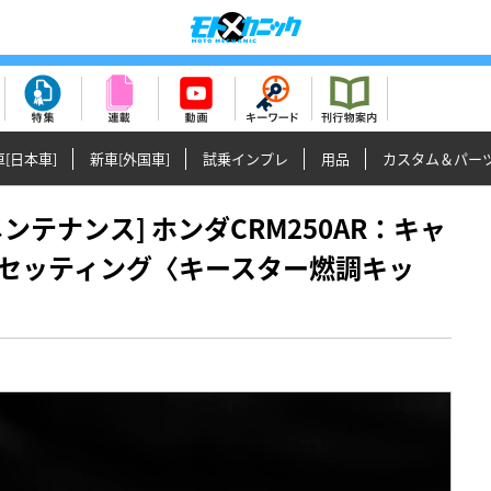
[日本車]
新車[外国車]
試乗インプレ
用品
カスタム＆パー
イクメンテナンス] ホンダCRM250AR：キャ
セッティング〈キースター燃調キッ