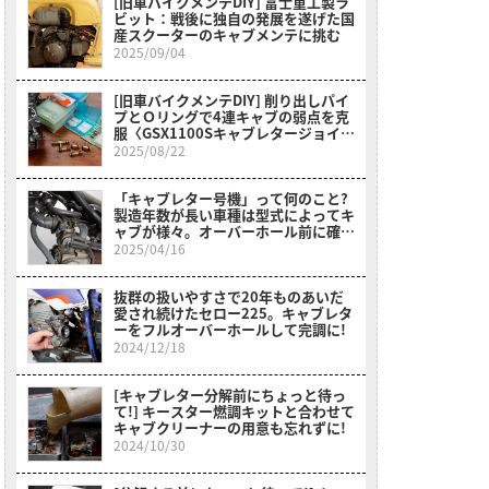
[旧車バイクメンテDIY] 富士重工製ラ
ビット：戦後に独自の発展を遂げた国
産スクーターのキャブメンテに挑む
2025/09/04
[旧車バイクメンテDIY] 削り出しパイ
プとＯリングで4連キャブの弱点を克
服〈GSX1100Sキャブレタージョイン
トセット〉
2025/08/22
「キャブレター号機」って何のこと?
製造年数が長い車種は型式によってキ
ャブが様々。オーバーホール前に確認
を〈MD50郵政カブ〉
2025/04/16
抜群の扱いやすさで20年ものあいだ
愛され続けたセロー225。キャブレタ
ーをフルオーバーホールして完調に!
2024/12/18
[キャブレター分解前にちょっと待っ
て!] キースター燃調キットと合わせて
キャブクリーナーの用意も忘れずに!
2024/10/30