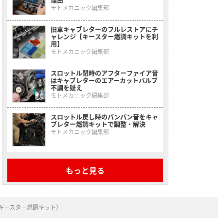
モトメカニック編集部
旧車キャブレターのフルレストアにチ
ャレンジ【キースター燃調キットを利
用】
モトメカニック編集部
スロットル閉時のアフターファイア音
はキャブレターのエアーカットバルブ
不調を疑え
モトメカニック編集部
スロットル戻し時のパンパン音をキャ
ブレター燃調キットで調整・解決
モトメカニック編集部
もっと見る
〈キースター燃調キット〉