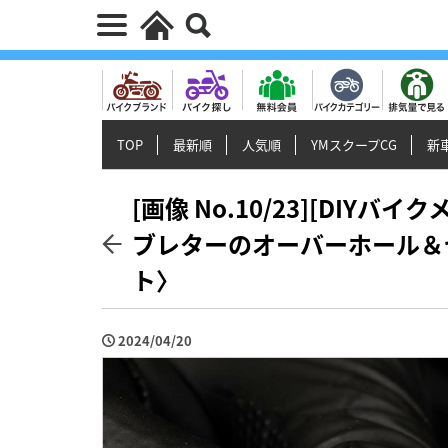
TOP
最新順
人気順
YMスクープCG
新車
[画像 No.10/23][DIYバ
ブレターのオーバーホール＆
ト〉
2024/04/20