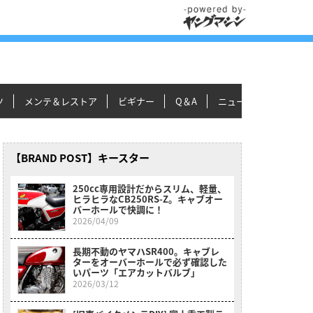
ツ
メンテ＆レストア
ビギナー
Q＆A
ニュース＆トピックス
【BRAND POST】キースター
250cc専用設計だからスリム、軽量、
ヒラヒラなCB250RS-Z。キャブオー
バーホールで快調に！
2026/04/09
長期不動のヤマハSR400。キャブレ
ターをオーバーホールで必ず確認した
いパーツ「エアカットバルブ」
2026/03/12