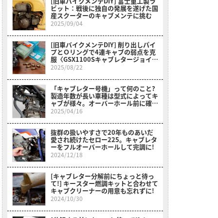
[旧車バイクメンテDIY] 富士重工製ラ
ビット：戦後に独自の発展を遂げた国
産スクーターのキャブメンテに挑む
2025/09/04
[旧車バイクメンテDIY] 削り出しパイ
プとＯリングで4連キャブの弱点を克
服〈GSX1100Sキャブレタージョイン
トセット〉
2025/08/22
「キャブレター号機」って何のこと?
製造年数が長い車種は型式によってキ
ャブが様々。オーバーホール前に確認
を〈MD50郵政カブ〉
2025/04/16
抜群の扱いやすさで20年ものあいだ
愛され続けたセロー225。キャブレタ
ーをフルオーバーホールして完調に!
2024/12/18
[キャブレター分解前にちょっと待っ
て!] キースター燃調キットと合わせて
キャブクリーナーの用意も忘れずに!
2024/10/30