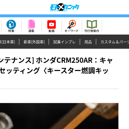
[日本車]
新車[外国車]
試乗インプレ
用品
カスタム＆パー
クメンテナンス] ホンダCRM250AR：キャ
セッティング〈キースター燃調キッ