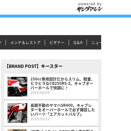
ツ
メンテ＆レストア
ビギナー
Q＆A
ニュース＆トピックス
【BRAND POST】キースター
250cc専用設計だからスリム、軽量、
ヒラヒラなCB250RS-Z。キャブオー
バーホールで快調に！
2026/04/09
長期不動のヤマハSR400。キャブレ
ターをオーバーホールで必ず確認した
いパーツ「エアカットバルブ」
2026/03/12