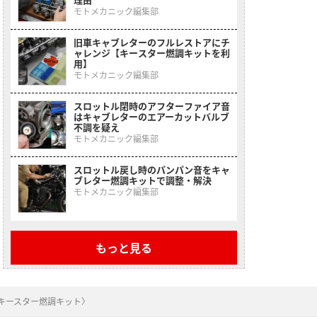
モトメカニック編集部
旧車キャブレターのフルレストアにチ
ャレンジ【キースター燃調キットを利
用】
モトメカニック編集部
スロットル閉時のアフターファイア音
はキャブレターのエアーカットバルブ
不調を疑え
モトメカニック編集部
スロットル戻し時のパンパン音をキャ
ブレター燃調キットで調整・解決
モトメカニック編集部
もっと見る
〈キースター燃調キット〉