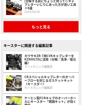
[分解する前にちょっと待って!] キャ
ブレターいじりにあった方が良い工具
×8選
2024/09/30
もっと見る
キースターに関連する編集記事
カワサキZR-7用CVKキャブレターを
KZ900LTDに流用〈分解／洗浄／復元
編〉
モトメカニック編集部
CRスペシャルキャブレターのオーバ
ーフローを封じるガスケットキット
〈キースター〉
モトメカニック編集部
ケーヒン製FCRキャブのオーバーホー
ルにキースター「燃調キット」が効く
理由