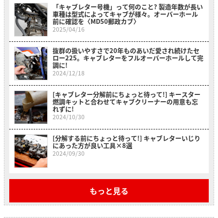
「キャブレター号機」って何のこと? 製造年数が長い
車種は型式によってキャブが様々。オーバーホール
前に確認を〈MD50郵政カブ〉
2025/04/16
抜群の扱いやすさで20年ものあいだ愛され続けたセ
ロー225。キャブレターをフルオーバーホールして完
調に!
2024/12/18
[キャブレター分解前にちょっと待って!] キースター
燃調キットと合わせてキャブクリーナーの用意も忘
れずに!
2024/10/30
[分解する前にちょっと待って!] キャブレターいじり
にあった方が良い工具×8選
2024/09/30
もっと見る