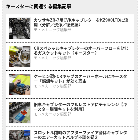
キースターに関連する編集記事
カワサキZR-7用CVKキャブレターをKZ900LTDに流
用〈分解／洗浄／復元編〉
モトメカニック編集部
CRスペシャルキャブレターのオーバーフローを封じ
るガスケットキット〈キースター〉
モトメカニック編集部
ケーヒン製FCRキャブのオーバーホールにキースタ
ー「燃調キット」が効く理由
モトメカニック編集部
旧車キャブレターのフルレストアにチャレンジ【キ
ースター燃調キットを利用】
モトメカニック編集部
スロットル閉時のアフターファイア音はキャブレタ
ーのエアーカットバルブ不調を疑え