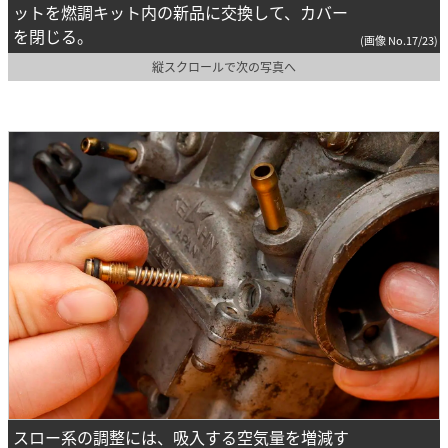
ットを燃調キット内の新品に交換して、カバー
を閉じる。
(画像 No.17/23)
縦スクロールで次の写真へ
スロー系の調整には、吸入する空気量を増減す