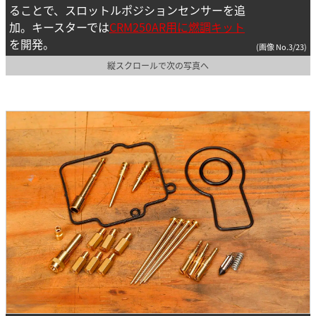
ることで、スロットルポジションセンサーを追
加。キースターでは
CRM250AR用に燃調キット
を開発。
(画像 No.3/23)
縦スクロールで次の写真へ