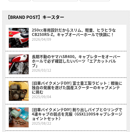
【BRAND POST】キースター
250cc専用設計だからスリム、軽量、ヒラヒラな
CB250RS-Z。キャブオーバーホールで快調に！
2026/04/09
長期不動のヤマハSR400。キャブレターをオーバー
ホールで必ず確認したいパーツ「エアカットバル
ブ」
2026/03/12
[旧車バイクメンテDIY] 富士重工製ラビット：戦後に
独自の発展を遂げた国産スクーターのキャブメンテ
に挑む
2025/09/04
[旧車バイクメンテDIY] 削り出しパイプとＯリングで
4連キャブの弱点を克服〈GSX1100Sキャブレタージ
ョイントセット〉
2025/08/22