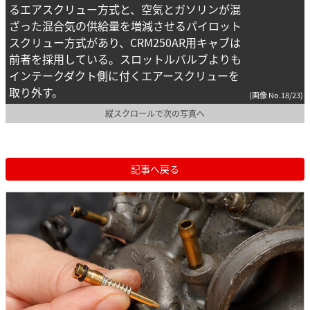
るエアスクリュー方式と、空気とガソリンが混
ざった混合気の供給量を増減させるパイロット
スクリュー方式があり、CRM250AR用キャブは
前者を採用している。スロットルバルブよりも
インテークダクト側に付くエアースクリューを
取り外す。
(画像 No.18/23)
縦スクロールで次の写真へ
記事へ戻る