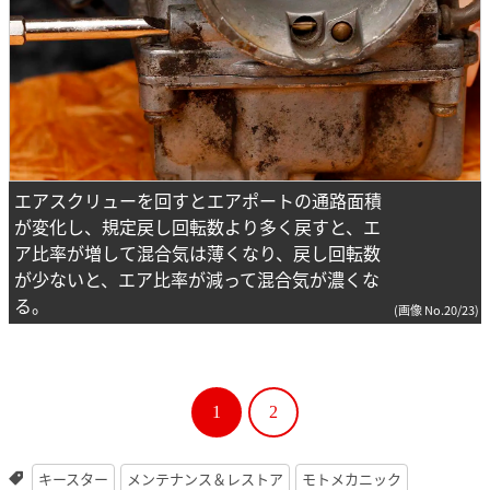
エアスクリューを回すとエアポートの通路面積
が変化し、規定戻し回転数より多く戻すと、エ
ア比率が増して混合気は薄くなり、戻し回転数
が少ないと、エア比率が減って混合気が濃くな
る。
(画像 No.20/23)
1
2
キースター
メンテナンス＆レストア
モトメカニック