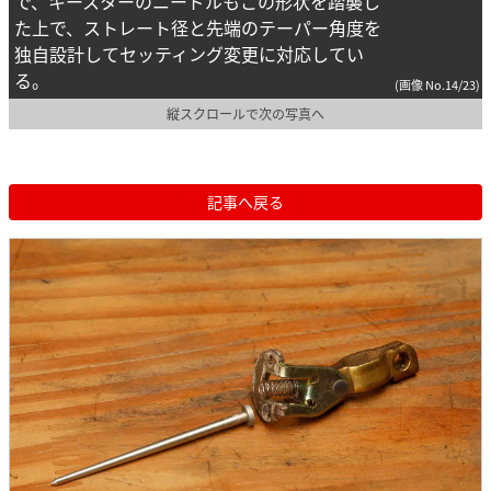
で、キースターのニードルもこの形状を踏襲し
た上で、ストレート径と先端のテーパー角度を
独自設計してセッティング変更に対応してい
る。
(画像 No.14/23)
縦スクロールで次の写真へ
記事へ戻る